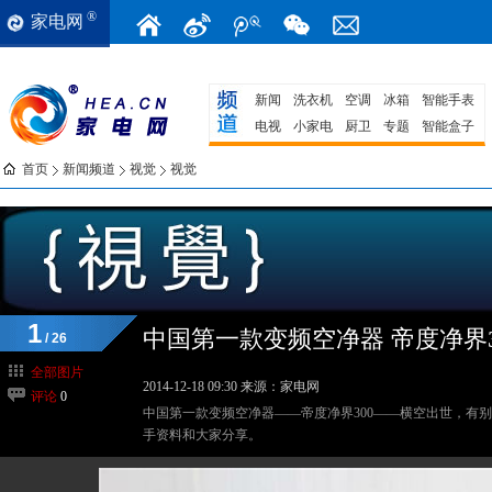
®
家电网
新闻
洗衣机
空调
冰箱
智能手表
电视
小家电
厨卫
专题
智能盒子
首页
新闻频道
视觉
视觉
1
中国第一款变频空净器 帝度净界3
/ 26
全部图片
2014-12-18 09:30
来源：家电网
评论
0
中国第一款变频空净器——帝度净界300——横空出世，有
手资料和大家分享。