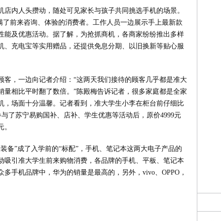
机店内人头攒动，随处可见家长与孩子共同挑选手机的场景。
挤满了前来咨询、体验的消费者。工作人员一边展示手上最新款
性能及优惠活动。据了解，为抢抓商机，各商家纷纷推出多样
机、充电宝等实用赠品，还提供免息分期、以旧换新等贴心服
顾客，一边向记者介绍：“这两天我们接待的顾客几乎都是准大
销量相比平时翻了数倍。”陈殿梅告诉记者，很多家庭都是全家
机，场面十分温馨。记者看到，准大学生小李在柜台前仔细比
参与了苏宁易购国补、店补、学生优惠等活动后，原价4999元
元。
装备”成了入学前的“标配”，手机、笔记本这两大电子产品的
动吸引准大学生前来购物消费，各品牌的手机、平板、笔记本
多手机品牌中，华为的销量是最高的，另外，vivo、OPPO，