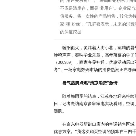
的“用户关系资产”。“暑期旺销积累了
不应是清库存，而是‘养用户’。企业应
值服务。将一次性的产品销售，转化为持
家’和‘粉丝’。”孔群喜表示，未来的
的深度挖掘
骄阳似火，炙烤着大街小巷，蒸腾的暑
蝉鸣声声，奏响毕业乐章，高考落幕的学子
（300959），商家各显神通，优惠活动层
考”，一场家电数码市场的消费热潮正席卷
暑气蒸腾点燃“清凉消费”激情
随着梅雨季的结束，江苏多地迎来持续
日，记者走访南京多家家电卖场看到，空调
选购。
在京东电器新街口店内的空调销售区域
优惠方案。“我这次购买空调的预算在三四