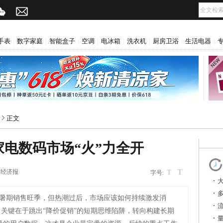
手表
数字家庭
智能盒子
空调
电冰箱
洗衣机
厨房卫浴
生活电器
|
|
|
|
|
|
|
|
正文
家电数码市场“火”力全开
T
苏经济报
T
字号:
暑期销售旺季，但热潮过后，市场应该如何持续激发消
关键在于跳出“降价促销”的短期思维陷阱，转向构建长期