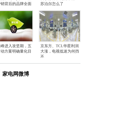
营销背后的品牌全面
苏泊尔怎么了
达峰进入攻坚期，五
京东方、TCL华星利润
行动方案明确量化目
大涨，电视低迷为何挡
不
家电网微博