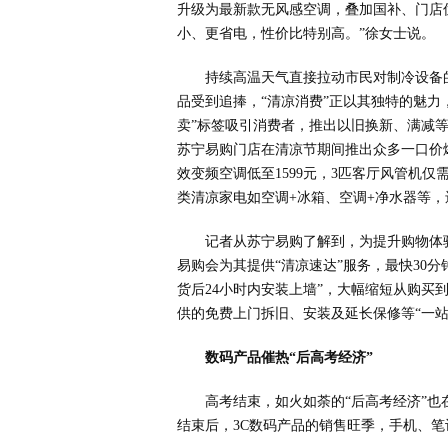
升级为最新款无风感空调，叠加国补、门店
小、更省电，性价比特别高。”徐女士说。
持续高温天气直接拉动市民对制冷设备
品受到追捧，“清凉消费”正以其独特的魅力
卖”标签吸引消费者，推出以旧换新、满减
苏宁易购门店在清凉节期间推出众多一口价爆
效变频空调低至1599元，3匹客厅风管机仅需
类清凉家电如空调+冰箱、空调+净水器等，
记者从苏宁易购了解到，为提升购物体
易购会为其提供“清凉速达”服务，最快30
货后24小时内安装上墙”，大幅缩短从购买
供的免费上门拆旧、安装及延长保修等“一
数码产品催热“后高考经济”
高考结束，如火如荼的“后高考经济”
结束后，3C数码产品的销售旺季，手机、笔