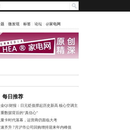
专题
微发现
标签
论坛
@家电网
|
|
|
|
每日推荐
大金Q1财报：日元贬值撑起历史新高 核心空调主
业盈利转弱
多重数据背后的“真信心”
流量卡时代落幕，运营商仍面临大考
量速齐升 7月沪市公司回购增持迎来年内峰值