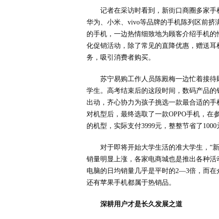
记者在采访时看到，新街口商圈多家手
华为、小米、vivo等品牌的手机陈列区前
的手机，一边热情细致地为顾客介绍手机的
化促销活动，除了常见的直降优惠，赠送耳
务，吸引消费者购买。
苏宁易购工作人员陈殿梅一边忙着接待
学生。高考结束后的这段时间，数码产品的
出动，齐心协力为孩子挑选一款最合适的手
对机型后，最终选取了一款OPPO手机，在
的机型，实际支付3999元，整整节省了1000
对于即将开始大学生活的准大学生，“新
销量明显上涨，各家电商城也是推出各种活
电脑的日均销量几乎是平时的2—3倍，而在众
还有苹果手机都属于热销品。
深耕用户才是长久发展之道