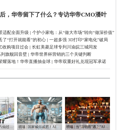
后，华帝留下了什么？专访华帝CMO潘叶
景适配全面升级
|
个护小家电：从“做大市场”转向“做深价值”
丢了“打开就能看”的初心
|
一超多强 3D打印“家电化”破局
3亿收购项目过会
|
长虹美菱足球专列川渝皖三城同发
系列旗舰回音壁
|
华帝世界杯营销的三个关键判断
荣耀落地！华帝直播抽金球
|
华帝双重好礼兑现冠军承诺
唠嗑 | 人形机器人“八仙过海”，这届“半马”有点癫
唠嗑 | 国家喊你减肥！AI教练真能让你躺瘦？
唠嗑 | 当“清明雨”遇上“AI风” 科技如何重塑我们生活？