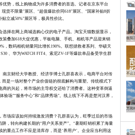
等优势，线上购物成为许多消费者的首选。记者在京东平台
，现货不限量”展区、“超值爆款价同618”展区、“国家补贴8折
补贴立减50%”展区等，极具性价比。
会选择在网上商城选购心仪的电子产品。淘宝天猫数据显示，
政策叠加618大促优惠，平板电脑、手机、相机等产品迎来销
0%，数码相机销量同比增长190%。联想拯救者系列、华硕天
vivo S30 、华为WATCH FIT4、索尼ZV-1F等爆款单品备受学生群
。南京财经大学教授、经济学博士孔群喜表示，电商平台对传
”，而是一场对整个产业价值链的彻底解构与重塑。传统模式下
电商的兴起，将市场的主导权交还给了消费者。这种变革倒逼
体验场”“服务中心”和“品牌秀场”。线上线下不再是楚河汉界，
，市场应该如何持续激发消费？孔群喜认为，旺季过后的市场
陷阱，转向构建长期的“用户关系资产”。“暑期旺销积累了海量
续的重点工作不应是清库存，而是‘养用户’。企业应当利用这