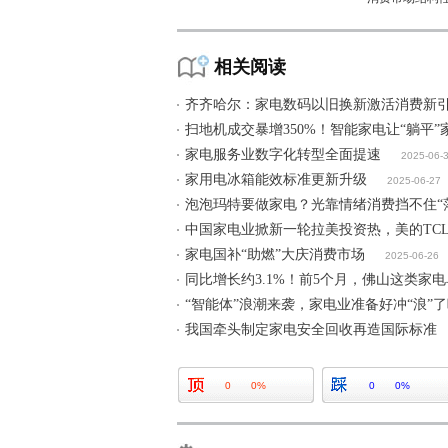
相关阅读
齐齐哈尔：家电数码以旧换新激活消费新
扫地机成交暴增350%！智能家电让“躺平”
家电服务业数字化转型全面提速
2025-06-
家用电冰箱能效标准更新升级
2025-06-27
泡泡玛特要做家电？光靠情绪消费挡不住“
中国家电业掀新一轮拉美投资热，美的TC
家电国补“助燃”大庆消费市场
2025-06-26
同比增长约3.1%！前5个月，佛山这类家电
“智能体”浪潮来袭，家电业准备好冲“浪”
我国牵头制定家电安全回收再造国际标准
0
0%
0
0%