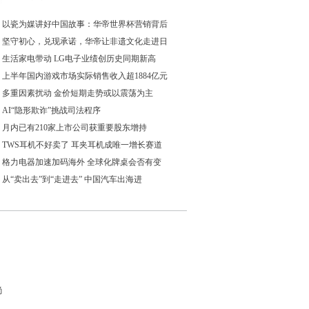
以瓷为媒讲好中国故事：华帝世界杯营销背后
坚守初心，兑现承诺，华帝让非遗文化走进日
生活家电带动 LG电子业绩创历史同期新高
上半年国内游戏市场实际销售收入超1884亿元
多重因素扰动 金价短期走势或以震荡为主
AI“隐形欺诈”挑战司法程序
月内已有210家上市公司获重要股东增持
TWS耳机不好卖了 耳夹耳机成唯一增长赛道
格力电器加速加码海外 全球化牌桌会否有变
从“卖出去”到“走进去” 中国汽车出海进
尚