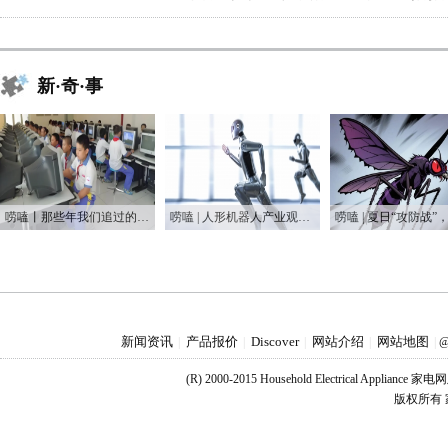
新·奇·事
唠嗑丨那些年我们追过的“屏保”：从CRT到OLED的时代变迁
唠嗑 | 人形机器人产业观察：一场跌跌撞撞的资本狂欢
新闻资讯
产品报价
Discover
网站介绍
网站地图
|
|
|
|
|
@
(R) 2000-2015 Household Electrical Applianc
版权所有