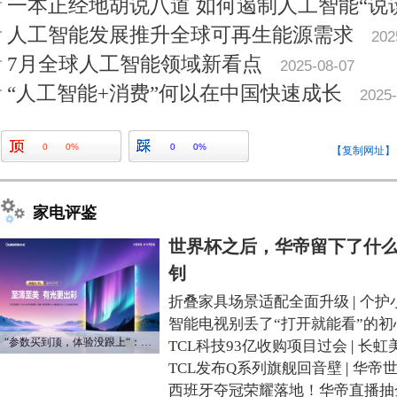
一本正经地胡说八道 如何遏制人工智能“说
人工智能发展推升全球可再生能源需求
202
7月全球人工智能领域新看点
2025-08-07
“人工智能+消费”何以在中国快速成长
2025-
0
0%
0
0%
【复制网址】
家电评鉴
世界杯之后，华帝留下了什么
钊
折叠家具场景适配全面升级
|
个护
智能电视别丢了“打开就能看”的初
“参数买到顶，体验没跟上“：长虹追光Q70S给高端电视打了个样
TCL科技93亿收购项目过会
|
长虹
TCL发布Q系列旗舰回音壁
|
华帝
西班牙夺冠荣耀落地！华帝直播抽