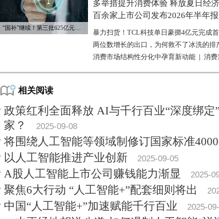
多举措提升消费体验 释放夏日经
百余家上市公司发布2026年半年报
“国补”继续！第三批625亿元资金已下达
暴力扫货！TCL科技单日豪掷4亿元完成
两位数增长的出口，为何救不了冰洗的排
消费市场结构性分化中孕育新动能
|
消费
相关阅读
政策红利全面释放 AI与千行百业“深度绑定
家？
2025-09-08
将围绕人工智能等领域制修订国家标准400
以人工智能推进产业创新
2025-09-05
A股人工智能上市公司赚钱能力渐显
2025-0
聚焦6大行动 “人工智能+”配套细则将出
20
中国“人工智能+”加速赋能千行百业
2025-09