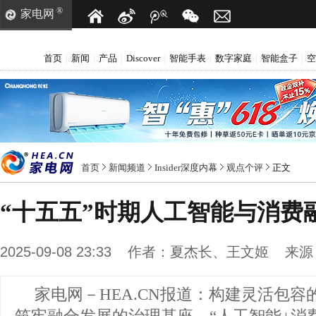
®
家电网
首页
新闻
产品
Discover
智能手表
数字家庭
智能盒子
空
|
|
|
|
|
|
|
首页
新闻频道
Insider深度内幕
观点个评
正文
“十五五”时期人工智能与消费
2025-09-08 23:33
作者：
夏杰长、王文姬
来源
家电网－HEA.CN报道：
构建灵活包容