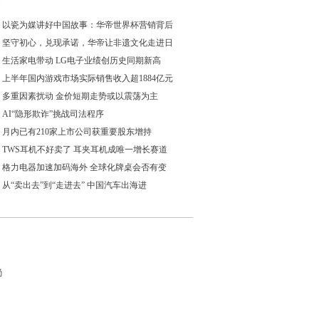
以瓷为媒讲好中国故事：华帝世界杯营销背后
坚守初心，兑现承诺，华帝让非遗文化走进日
生活家电带动 LG电子业绩创历史同期新高
上半年国内游戏市场实际销售收入超1884亿元
多重因素扰动 金价短期走势或以震荡为主
AI“隐形欺诈”挑战司法程序
月内已有210家上市公司获重要股东增持
TWS耳机不好卖了 耳夹耳机成唯一增长赛道
格力电器加速加码海外 全球化牌桌会否有变
从“卖出去”到“走进去” 中国汽车出海进
尚