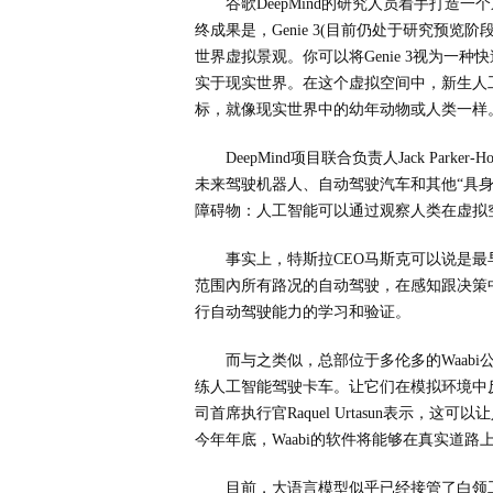
谷歌DeepMind的研究人员着手打
终成果是，Genie 3(目前仍处于研究预
世界虚拟景观。你可以将Genie 3视为
实于现实世界。在这个虚拟空间中，新生人
标，就像现实世界中的幼年动物或人类一样
DeepMind项目联合负责人Jack Park
未来驾驶机器人、自动驾驶汽车和其他“具
障碍物：人工智能可以通过观察人类在虚拟
事实上，特斯拉CEO马斯克可以说是最
范围內所有路况的自动驾驶，在感知跟决策
行自动驾驶能力的学习和验证。
而与之类似，总部位于多伦多的Waabi公司
练人工智能驾驶卡车。让它们在模拟环境中
司首席执行官Raquel Urtasun表示
今年年底，Waabi的软件将能够在真实道
目前，大语言模型似乎已经接管了白领