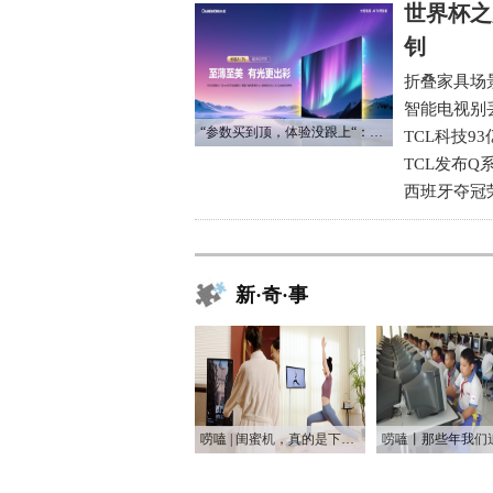
世界杯之
钊
折叠家具场
智能电视别
“参数买到顶，体验没跟上“：长虹追光Q70S给高端电视打了个样
TCL科技9
TCL发布Q
西班牙夺冠
新·奇·事
唠嗑 | 闺蜜机，真的是下一个爆款吗？