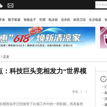
手表
数字家庭
智能盒子
空调
电冰箱
洗衣机
厨房卫浴
生活电器
|
|
|
|
|
|
|
|
正文
点：科技巨头竞相发力“世界模
T
T
字号:
言模型似乎已经接管了白领工作中的一些职能，而具备世