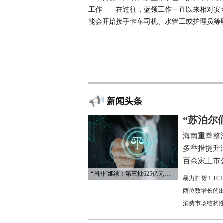
工作——在过往，蓝领工作一直以来相对安
能会开始接手卡车司机、水管工或护理员等
新闻头条
“苏泊尔
海南重拳整
多举措提升
百余家上市公
“国补”继续！第三批625亿元资金已下达
暴力扫货！TC
两位数增长的
消费市场结构