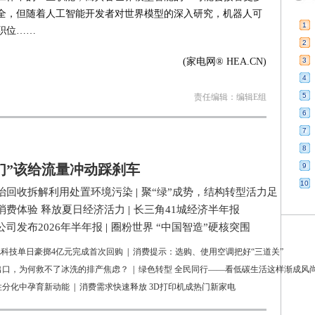
全，但随着人工智能开发者对世界模型的深入研究，机器人可
1
职位……
2
(家电网® HEA.CN)
3
4
5
责任编辑：编辑E组
6
7
8
们”该给流量冲动踩刹车
9
10
治回收拆解利用处置环境污染
|
聚“绿”成势，结构转型活力足
消费体验 释放夏日经济活力
|
长三角41城经济半年报
司发布2026年半年报
|
圈粉世界 “中国智造”硬核突围
L科技单日豪掷4亿元完成首次回购
|
消费提示：选购、使用空调把好“三道关”
出口，为何救不了冰洗的排产焦虑？
|
绿色转型 全民同行——看低碳生活这样渐成风
性分化中孕育新动能
|
消费需求快速释放 3D打印机成热门新家电