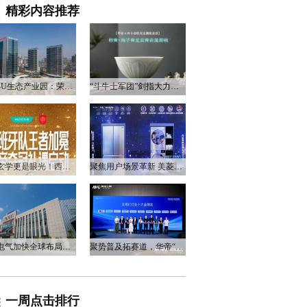
精彩内容推荐
衡阳3U生态产业园：荣电集团的政企合作新答卷
“斗牛士军团”剑指大力神杯，华帝以“一瓷一金”静候荣光
不止玄学更是眼光！西班牙队夺冠，华帝火速官宣启动兑奖福利
聚焦用户场景革新 美菱产品创新打造差异化居家体验
万和电气加快全球布局，海外营收占比升至四成
聚势普及拓赛道，华帝“亮剑”洗碗机峰会，破局存量换新
一周点击排行