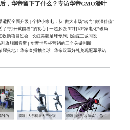
后，华帝留下了什么？专访华帝CMO潘叶
景适配全面升级
|
个护小家电：从“做大市场”转向“做深价值”
丢了“打开就能看”的初心
|
一超多强 3D打印“家电化”破局
3亿收购项目过会
|
长虹美菱足球专列川渝皖三城同发
系列旗舰回音壁
|
华帝世界杯营销的三个关键判断
荣耀落地！华帝直播抽金球
|
华帝双重好礼兑现冠军承诺
唠嗑丨那些年我们追过的“屏保”：从CRT到OLED的时代变迁
唠嗑 | 人形机器人产业观察：一场跌跌撞撞的资本狂欢
唠嗑 | 夏日“攻防战”，你还在没效率地“啪啪啪”吗？