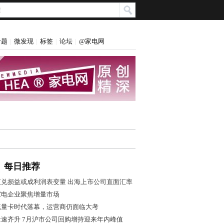
专题
微发现
标签
论坛
@家电网
|
|
|
|
每日推荐
汇兑损益或成利润表变量 出海上市公司直面汇率
风控大考
家电企业聚焦增量市场
流量卡时代落幕，运营商仍面临大考
量速齐升 7月沪市公司回购增持迎来年内峰值