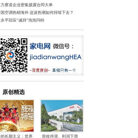
算力赛道企业密集披露合同大单
中国空调热销海外 这波热潮如何持续下去？
段永平回应“减持”泡泡玛特
原创精选
帝的长期主义：世界
营收停滞、利润下滑