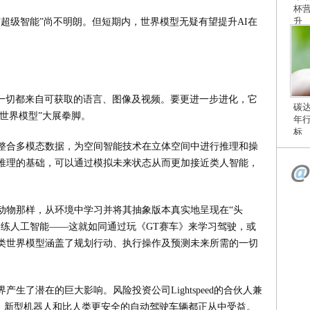
杯
升
超级智能”尚不明朗。但短期内，世界模型无疑有望提升AI在
。
的一切都来自可获取的语言、图像及视频。要更进一步进化，它
碳
“世界模型”大展拳脚。
年
标
整合多模态数据，为空间智能技术在立体空间中进行推理和操
推理的基础，可以通过模拟未来状态从而更加接近类人智能，
动物那样，从环境中学习并将其抽象版本真实地呈现在“头
训练人工智能——这就如同通过玩《GT赛车》来学习驾驶，或
类世界模型涵盖了规划行动、执行操作及预测未来所需的一切
生了潜在的巨大影响。风险投资公司Lightspeed的合伙人兼
，无人机战争、新型机器人和比人类更安全的自动驾驶车辆都正从中受益。