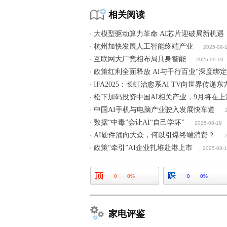
相关阅读
大模型驱动算力革命 AI芯片迎破局新机遇
杭州加快发展人工智能终端产业
2025-09-
互联网大厂竞相布局具身智能
2025-09-10
政策红利全面释放 AI与千行百业“深度绑
IFA2025：长虹治愈系AI TV向世界传递
松下加码投资中国AI相关产业，9月将在
中国AI手机与电脑产业驶入发展快车道
数据“中毒”会让AI“自己学坏”
2025-08-19
AI硬件涌向大众，何以引爆终端消费？
政策“牵引”AI企业扎堆赴港上市
2025-08-
0
0%
0
0%
家电评鉴