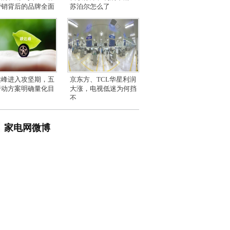
营销背后的品牌全面
苏泊尔怎么了
达峰进入攻坚期，五
京东方、TCL华星利润
行动方案明确量化目
大涨，电视低迷为何挡
不
家电网微博