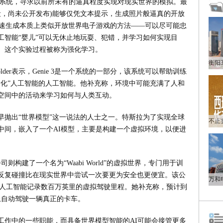
造一个系统，寻求以前所未有的逼真程度实现对现实世界的模拟。最
览阶段，尚未公开发布)能够仅凭文本提示，生成照片般逼真的开放
一种快速生成本质上类似开放世界电子游戏的方法——可以尽可能忠
工智能“婴儿”可以无休止地玩耍、犯错，并学习如何实现目
。这个实验过程被称为强化学习。
er-Holder表示，Genie 3是一个系统的一部分，该系统可以帮助训练
身化”人工智能的人工智能。他补充称，环境中可能充满了人和
空间中的活动来学习如何与人类互动。
早抛出“世界模型”这一说法的人士之一。特斯拉为了实现全球
中间，嵌入了一个AI模型，主要是构建一个虚拟环境，以便进
则构建了一个名为“Waabi World”的虚拟世界，专门用于训
反复碰撞比在现实世界中尝试一次要更为安全也更便宜。该公
，这可以让人工智能记录数百万英里的虚拟驾驶里程。她补充称，预计到
路上自动驾驶一辆真正的卡车。
工作中的一些职能，而具备世界模型智能的AI可能会接管更多