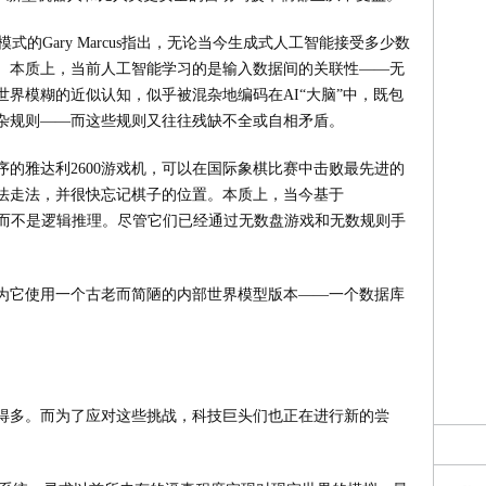
式的Gary Marcus指出，无论当今生成式人工智能接受多少数
。本质上，当前人工智能学习的是输入数据间的关联性——无
界模糊的近似认知，似乎被混杂地编码在AI“大脑”中，既包
杂规则——而这些规则又往往残缺不全或自相矛盾。
程序的雅达利2600游戏机，可以在国际象棋比赛中击败最先进的
法走法，并很快忘记棋子的位置。本质上，当今基于
行预测，而不是逻辑推理。尽管它们已经通过无数盘游戏和无数规则手
因为它使用一个古老而简陋的内部世界模型版本——一个数据库
得多。而为了应对这些挑战，科技巨头们也正在进行新的尝