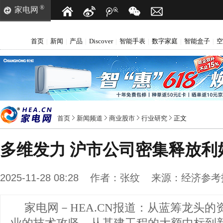
®
家电网
首页
新闻
产品
Discover
智能手表
数字家庭
智能盒子
空
|
|
|
|
|
|
|
首页
新闻频道
商业股市
行业研究
正文
多维发力 沪市公司密集释放利
2025-11-28 08:28
作者：
张纹
来源：
经济参考
家电网－HEA.CN报道：
从蓝筹龙头的