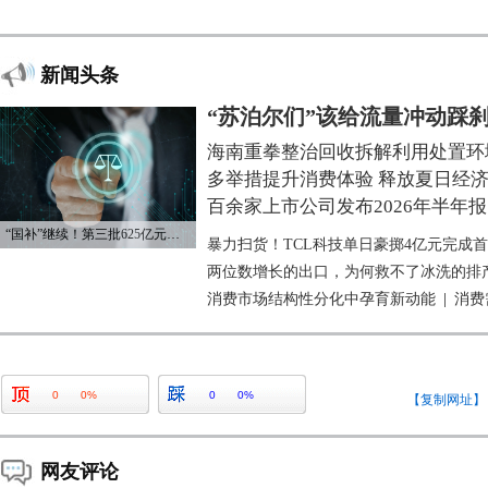
新闻头条
“苏泊尔们”该给流量冲动踩
海南重拳整治回收拆解利用处置环
多举措提升消费体验 释放夏日经
百余家上市公司发布2026年半年报
“国补”继续！第三批625亿元资金已下达
暴力扫货！TCL科技单日豪掷4亿元完成
两位数增长的出口，为何救不了冰洗的排
消费市场结构性分化中孕育新动能
|
消费
0
0%
0
0%
【复制网址】
网友评论