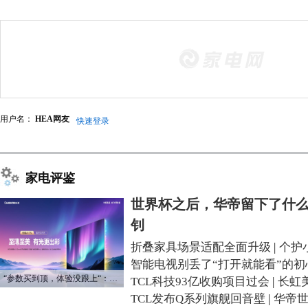
用户名：
HEA网友
快速登录
家电评鉴
世界杯之后，华帝留下了什么
钊
折叠家具场景适配全面升级
|
个护
智能电视别丢了“打开就能看”的初
“参数买到顶，体验没跟上“：长虹追光Q70S给高端电视打了个样
TCL科技93亿收购项目过会
|
长虹
TCL发布Q系列旗舰回音壁
|
华帝