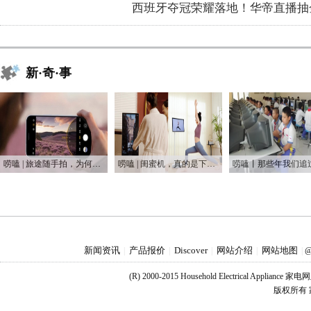
西班牙夺冠荣耀落地！华帝直播抽
新·奇·事
唠嗑 | 旅途随手拍，为何手机是普通人最好的摄影利器
唠嗑 | 闺蜜机，真的是下一个爆款吗？
新闻资讯
产品报价
Discover
网站介绍
网站地图
|
|
|
|
|
@
(R) 2000-2015 Household Electrical Applianc
版权所有