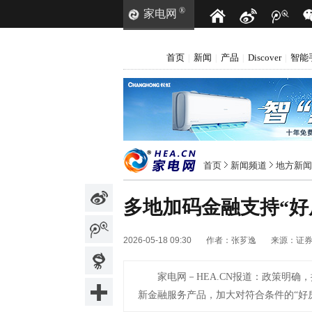
®
家电网
首页
新闻
产品
Discover
智能
|
|
|
|
首页
新闻频道
地方新闻
多地加码金融支持“好
2026-05-18 09:30
作者：
张芗逸
来源：
证
家电网－HEA.CN报道：
政策明确，
新金融服务产品，加大对符合条件的“好