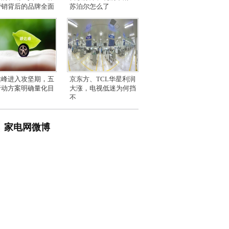
营销背后的品牌全面
苏泊尔怎么了
达峰进入攻坚期，五
京东方、TCL华星利润
行动方案明确量化目
大涨，电视低迷为何挡
不
家电网微博