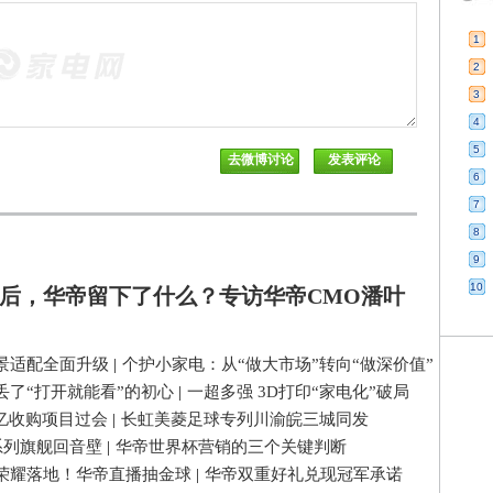
1
2
3
4
5
6
7
8
9
10
后，华帝留下了什么？专访华帝CMO潘叶
景适配全面升级
|
个护小家电：从“做大市场”转向“做深价值”
丢了“打开就能看”的初心
|
一超多强 3D打印“家电化”破局
3亿收购项目过会
|
长虹美菱足球专列川渝皖三城同发
系列旗舰回音壁
|
华帝世界杯营销的三个关键判断
荣耀落地！华帝直播抽金球
|
华帝双重好礼兑现冠军承诺