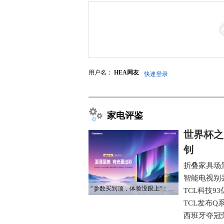
用户名：
HEA网友
快速登录
家电评鉴
世界杯之
钊
折叠家具场
智能电视别
“参数买到顶，体验没跟上“：长虹追光Q70S给高端电视打了个样
TCL科技9
TCL发布Q
西班牙夺冠