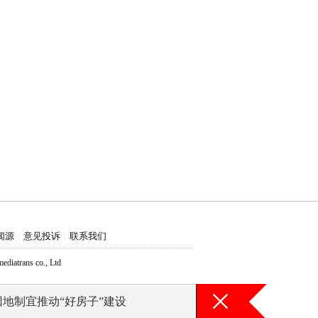
闻源
意见投诉
联系我们
|
|
atrans co., Ltd
怪AI，“苏泊尔们”该给流量冲动踩刹