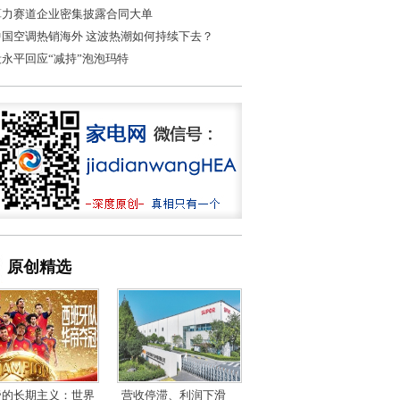
算力赛道企业密集披露合同大单
中国空调热销海外 这波热潮如何持续下去？
段永平回应“减持”泡泡玛特
原创精选
帝的长期主义：世界
营收停滞、利润下滑