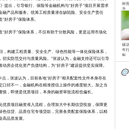
杯
》提出，引导银行、保险等金融机构与“好房子”项目开展需求
升
金融产品和服务。统筹工程质量潜在缺陷险、安全生产责任
“好房子”保险体系。
造“好房子”保险体系，不仅有助于分散风险，更是运用市场化
碳
年
项目，构建工程质量、安全生产、绿色性能等一体化保险体系，
标
，切实防范交付与质量风险。”张波认为，金融支持还可以引导
推动房企优化资产负债结构，为“好房子”建设提供坚实保障。
卡点，张波认为，目前各地“好房子”相关配套性文件本身存在
定口径不一，金融机构在精准授信上操作的难度较大。加之当
谨慎，即便是优质项目，本身的融资审批流程也偏长。
化优质项目融资准入流程，合理加大中长期信贷投放，保障更
绿色信贷、品质住宅专项贷款，完善各类配套保险体系，以精
业高品质发展。