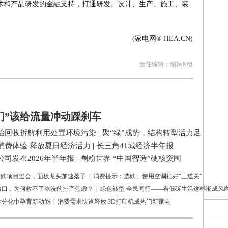
技术和产品研发的金融支持，打通研发、设计、生产、施工、装
(家电网® HEA.CN)
责任编辑：编辑K组
们”该给流量冲动踩刹车
治回收拆解利用处置环境污染
|
聚“绿”成势，结构转型活力足
消费体验 释放夏日经济活力
|
长三角41城经济半年报
司发布2026年半年报
|
圈粉世界 “中国智造”硬核突围
亿收购项目过会，面板龙头加速落子
|
消费提示：选购、使用空调把好“三道关”
出口，为何救不了冰洗的排产焦虑？
|
绿色转型 全民同行——看低碳生活这样渐成风
性分化中孕育新动能
|
消费需求快速释放 3D打印机成热门新家电