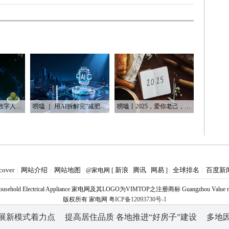
唠嗑丨从旧照片到数字人：AI如何“复活”我们的思念
唠嗑 ｜ 用AI拆解完“减肥逻辑”后，我发现了内容行业的底层套路
唠嗑丨2025，爱你老己，明天见
cover
网站介绍
网站地图
新浪
腾讯
网易
全球排名
百度新
|
|
|
@家电网 [
]
|
|
Household Electrical Appliance 家电网及其LOGO为VIMTOP之注册商标 Guangzhou Value medi
版权所有 家电网
粤ICP备12093730号-1
用处置环境污染
聚“绿”成势，结构转型活力足
低俗营销不能