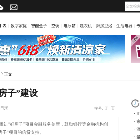
手表
数字家庭
智能盒子
空调
电冰箱
洗衣机
厨房卫浴
生活电器
|
|
|
|
|
|
|
|
正文
房子”建设
T
券日报
T
字号:
推进“好房子”项目金融服务创新，鼓励银行等金融机构创
房子”项目的信贷支持。