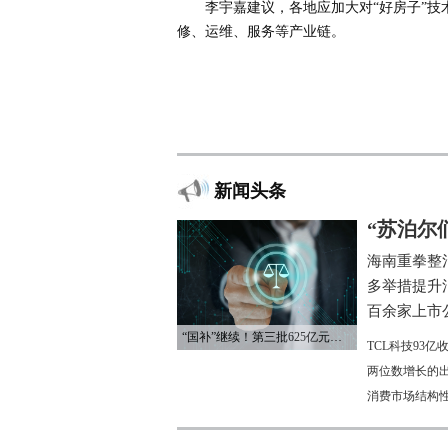
李宇嘉建议，各地应加大对“好房子”
修、运维、服务等产业链。
新闻头条
“苏泊尔
海南重拳整
多举措提升
百余家上市公
“国补”继续！第三批625亿元资金已下达
TCL科技93
两位数增长的
消费市场结构