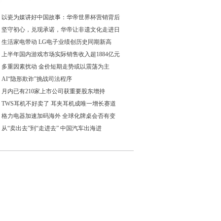
以瓷为媒讲好中国故事：华帝世界杯营销背后
坚守初心，兑现承诺，华帝让非遗文化走进日
生活家电带动 LG电子业绩创历史同期新高
上半年国内游戏市场实际销售收入超1884亿元
多重因素扰动 金价短期走势或以震荡为主
AI“隐形欺诈”挑战司法程序
月内已有210家上市公司获重要股东增持
TWS耳机不好卖了 耳夹耳机成唯一增长赛道
格力电器加速加码海外 全球化牌桌会否有变
从“卖出去”到“走进去” 中国汽车出海进