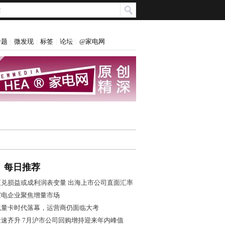
专题
微发现
标签
论坛
@家电网
|
|
|
|
每日推荐
汇兑损益或成利润表变量 出海上市公司直面汇率
风控大考
家电企业聚焦增量市场
流量卡时代落幕，运营商仍面临大考
量速齐升 7月沪市公司回购增持迎来年内峰值