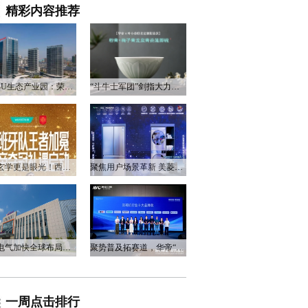
精彩内容推荐
衡阳3U生态产业园：荣电集团的政企合作新答卷
“斗牛士军团”剑指大力神杯，华帝以“一瓷一金”静候荣光
不止玄学更是眼光！西班牙队夺冠，华帝火速官宣启动兑奖福利
聚焦用户场景革新 美菱产品创新打造差异化居家体验
万和电气加快全球布局，海外营收占比升至四成
聚势普及拓赛道，华帝“亮剑”洗碗机峰会，破局存量换新
一周点击排行