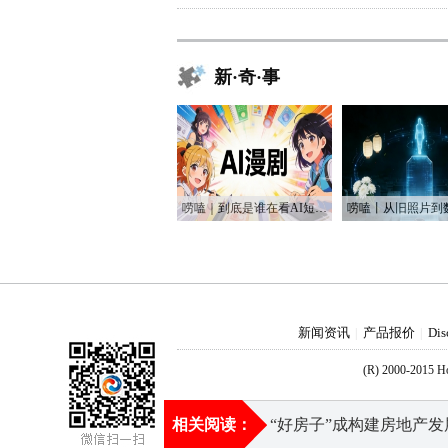
新·奇·事
唠嗑｜到底是谁在看AI短剧？！
新闻资讯
产品报价
Dis
|
|
(R) 2000-2015 
今日热点：
海南重拳整治回收拆解利