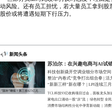
动风险。还有员工担忧，若大量员工拿到股
股价或将遭遇短期下行压力。
新闻头条
苏泊尔：在兴趣电商与AI试
科技创新撬开空调业细分市场空间
整治“内卷式”竞争打出组合拳
|
活
“新新三样”新在哪？
|
LPI连续三
“国补”继续！第三批625亿元资金已下达
TCL科技93亿收购项目过会，面板龙头加
家电出口涌动一股“凉”流
|
绿色转型 全
消费市场结构性分化中孕育新动能
|
消费