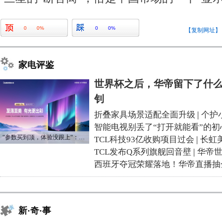
0
0%
0
0%
【复制网址】
家电评鉴
世界杯之后，华帝留下了什么
钊
折叠家具场景适配全面升级
|
个护
智能电视别丢了“打开就能看”的初
“参数买到顶，体验没跟上“：长虹追光Q70S给高端电视打了个样
TCL科技93亿收购项目过会
|
长虹
TCL发布Q系列旗舰回音壁
|
华帝
西班牙夺冠荣耀落地！华帝直播抽
新·奇·事