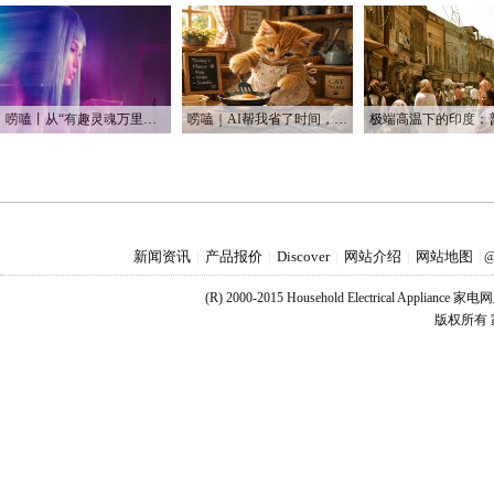
唠嗑丨从“有趣灵魂万里挑一”到“赛博恋人一键定制”
唠嗑｜AI帮我省了时间，也帮我烧光了Token
新闻资讯
产品报价
Discover
网站介绍
网站地图
|
|
|
|
|
@
(R) 2000-2015 Household Electrical Applianc
版权所有