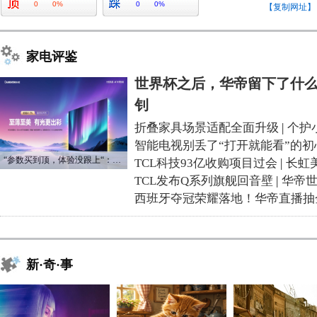
0
0%
0
0%
【复制网址】
家电评鉴
世界杯之后，华帝留下了什么
钊
折叠家具场景适配全面升级
|
个护
智能电视别丢了“打开就能看”的初
“参数买到顶，体验没跟上“：长虹追光Q70S给高端电视打了个样
TCL科技93亿收购项目过会
|
长虹
TCL发布Q系列旗舰回音壁
|
华帝
西班牙夺冠荣耀落地！华帝直播抽
新·奇·事