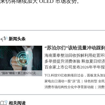
来仍将继续加大 OLED 市场攻势。
新闻头条
“苏泊尔们”该给流量冲动踩
海南重拳整治回收拆解利用处置环
多举措提升消费体验 释放夏日经
百余家上市公司发布2026年半年报
“国补”继续！第三批625亿元资金已下达
TCL科技93亿收购项目过会，面板龙头加
家电出口涌动一股“凉”流
|
绿色转型 全
消费市场结构性分化中孕育新动能
|
消费
相关阅读