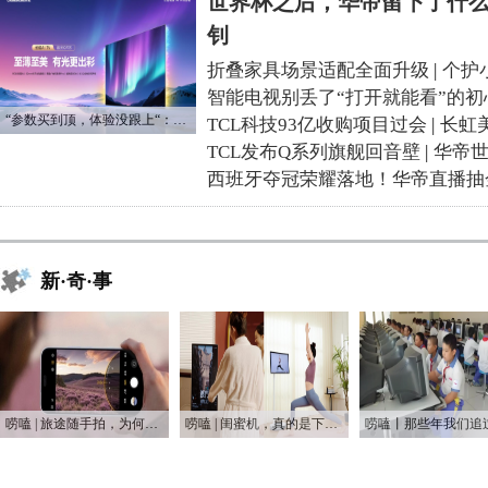
世界杯之后，华帝留下了什么
钊
折叠家具场景适配全面升级
|
个护
智能电视别丢了“打开就能看”的初
“参数买到顶，体验没跟上“：长虹追光Q70S给高端电视打了个样
TCL科技93亿收购项目过会
|
长虹
TCL发布Q系列旗舰回音壁
|
华帝
西班牙夺冠荣耀落地！华帝直播抽
新·奇·事
唠嗑 | 旅途随手拍，为何手机是普通人最好的摄影利器
唠嗑 | 闺蜜机，真的是下一个爆款吗？