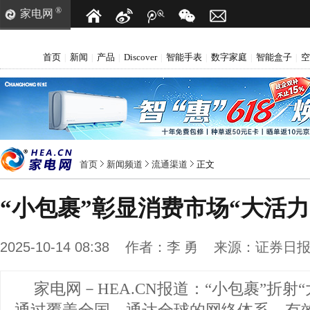
®
家电网
首页
新闻
产品
Discover
智能手表
数字家庭
智能盒子
空
|
|
|
|
|
|
|
首页
新闻频道
流通渠道
正文
“小包裹”彰显消费市场“大活力
2025-10-14 08:38
作者：
李 勇
来源：
证券日
家电网－HEA.CN报道：
“小包裹”折射