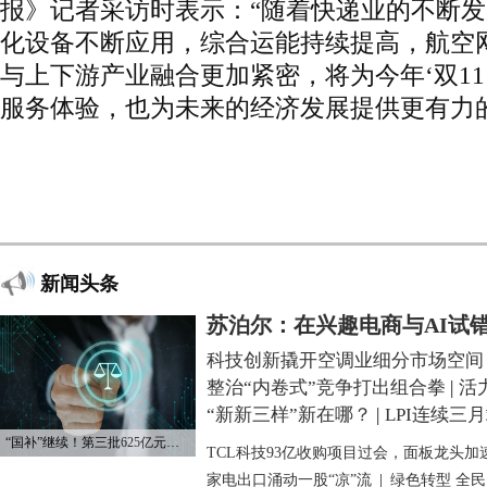
报》记者采访时表示：“随着快递业的不断
化设备不断应用，综合运能持续提高，航空
与上下游产业融合更加紧密，将为今年‘双11
服务体验，也为未来的经济发展提供更有力
新闻头条
苏泊尔：在兴趣电商与AI试
科技创新撬开空调业细分市场空间
整治“内卷式”竞争打出组合拳
|
活
“新新三样”新在哪？
|
LPI连续三
“国补”继续！第三批625亿元资金已下达
TCL科技93亿收购项目过会，面板龙头加
家电出口涌动一股“凉”流
|
绿色转型 全