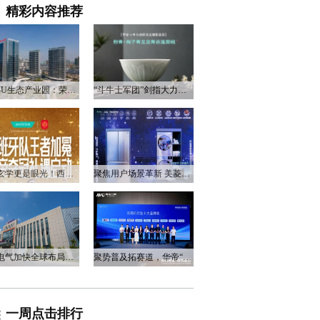
精彩内容推荐
衡阳3U生态产业园：荣电集团的政企合作新答卷
“斗牛士军团”剑指大力神杯，华帝以“一瓷一金”静候荣光
不止玄学更是眼光！西班牙队夺冠，华帝火速官宣启动兑奖福利
聚焦用户场景革新 美菱产品创新打造差异化居家体验
万和电气加快全球布局，海外营收占比升至四成
聚势普及拓赛道，华帝“亮剑”洗碗机峰会，破局存量换新
一周点击排行