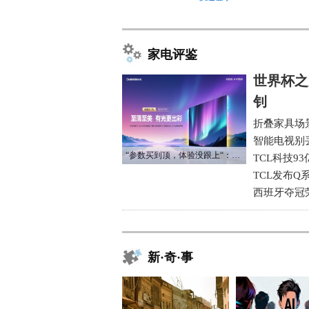
家电评鉴
世界杯之
钊
折叠家具场
智能电视别
“参数买到顶，体验没跟上“：长虹追光Q70S给高端电视打了个样
TCL科技9
TCL发布Q
西班牙夺冠
新·奇·事