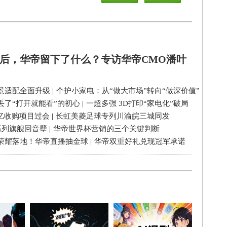
后，华帝留下了什么？专访华帝CMO潘叶
景适配全面升级
|
个护小家电：从“做大市场”转向“做深价值”
丢了“打开就能看”的初心
|
一超多强 3D打印“家电化”破局
3亿收购项目过会
|
长虹美菱足球专列川渝皖三城同发
系列旗舰回音壁
|
华帝世界杯营销的三个关键判断
荣耀落地！华帝直播抽金球
|
华帝双重好礼兑现冠军承诺