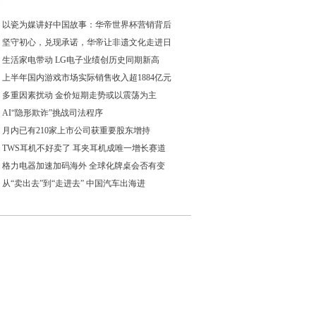
以瓷为媒讲好中国故事：华帝世界杯营销背后
坚守初心，兑现承诺，华帝让非遗文化走进日
生活家电带动 LG电子业绩创历史同期新高
上半年国内游戏市场实际销售收入超1884亿元
多重因素扰动 金价短期走势或以震荡为主
AI“隐形欺诈”挑战司法程序
月内已有210家上市公司获重要股东增持
TWS耳机不好卖了 耳夹耳机成唯一增长赛道
格力电器加速加码海外 全球化牌桌会否有变
从“卖出去”到“走进去” 中国汽车出海进