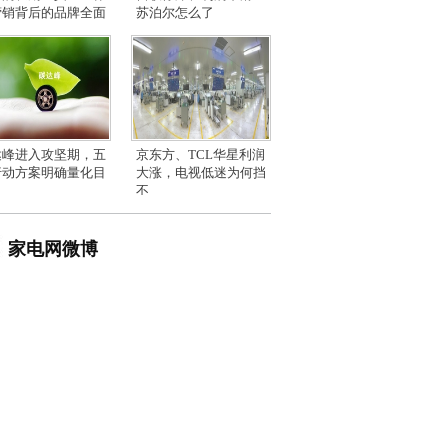
营销背后的品牌全面
苏泊尔怎么了
达峰进入攻坚期，五
京东方、TCL华星利润
行动方案明确量化目
大涨，电视低迷为何挡
不
家电网微博