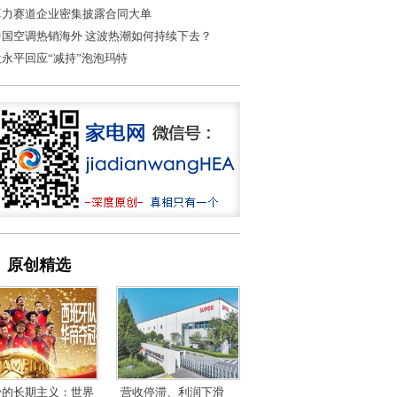
算力赛道企业密集披露合同大单
中国空调热销海外 这波热潮如何持续下去？
段永平回应“减持”泡泡玛特
原创精选
帝的长期主义：世界
营收停滞、利润下滑