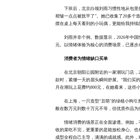
下班后，北京白领刘雨习惯性地从包里掏
褶皱一点点被抚平了”。她已收集了20多个
摆在桌上每天看到的小玩偶，更能给我持续
刘雨并非个例。数据显示，2026年中国情
元。以情绪体验为核心的消费场景，已逐步
消费者为情绪缺口买单
在北京朝阳公园附近的一家潮玩门店，
款时，紧绷一天的眉头瞬间舒展。“我们买
月在潮玩上花费约800元，在她看来，这些
在上海，一只造型“丑萌”的绿植小狗
般在数万元到数十万元不等，但优质作品为
情绪消费的场景正在全面渗透。例如，
收的菜吃不完，更重要的是能放松身心。也
成型全程自己主导，满满的成就感。此外，