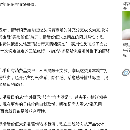
杯
实实在在的情绪价值。
升
表示，情绪消费如今已经从消费市场的补充分支成长为支撑消
终围绕“实用价值”展开，情绪价值只是商品的附加属性；现
消费决策首先锚定“能否带来情绪满足”，实用性反而成了次要
碳
年
到一次说走就走的短途旅行，核心诉求都是快速填补当下的情绪
标
几乎所有消费品类里，不再局限于文旅、潮玩这类原本就主打
需品类，也开始主打松弛感、陪伴感、治愈感等情绪标签，消
能价值的溢价。
消费目的从“向外展示”转向“向内满足”。过去不少情绪相关
，现在更多的是纯粹的自我取悦。哪怕是旁人看来“毫无用
者而言就具备足够的合理性。
供情绪价值大多靠营销话术包装，现在已经转向从产品设计、