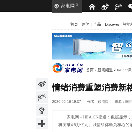
®
家电网
首页
新闻
产品
Discover
智能
|
|
|
|
首页
新闻频道
Inside
情绪消费重塑消费新
2026-06-16 19:37
作者：
顾鸿儒
来源：
国
家电网－HEA.CN报道：
数据显示，2
将突破4.5万亿元。以情绪体验为核心