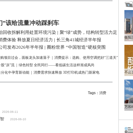
们”该给流量冲动踩刹车
治回收拆解利用处置环境污染
|
聚“绿”成势，结构转型活力足
消费体验 释放夏日经济活力
|
长三角41城经济半年报
司发布2026年半年报
|
圈粉世界 “中国智造”硬核突围
亿收购项目过会，面板龙头加速落子
|
消费提示：选购、使用空调把好“三道关”
股“凉”流
|
绿色转型 全民同行——看低碳生活这样渐成风尚
性分化中孕育新动能
|
消费需求快速释放 3D打印机成热门新家电
Tags：
消费
2026-06-11
向智
2026-06-10