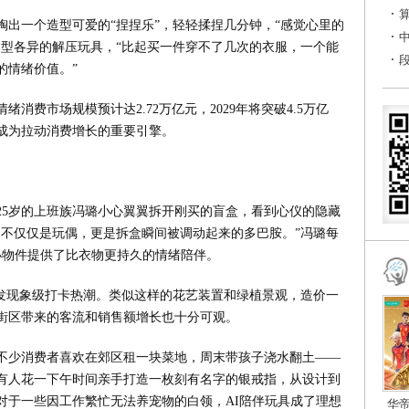
出一个造型可爱的“捏捏乐”，轻轻揉捏几分钟，“感觉心里的
造型各异的解压玩具，“比起买一件穿不了几次的衣服，一个能
的情绪价值。”
绪消费市场规模预计达2.72万亿元，2029年将突破4.5万亿
成为拉动消费增长的重要引擎。
25岁的上班族冯璐小心翼翼拆开刚买的盲盒，看到心仪的隐藏
的不仅仅是玩偶，更是拆盒瞬间被调动起来的多巴胺。”冯璐每
小物件提供了比衣物更持久的情绪陪伴。
引发现象级打卡热潮。类似这样的花艺装置和绿植景观，造价一
街区带来的客流和销售额增长也十分可观。
不少消费者喜欢在郊区租一块菜地，周末带孩子浇水翻土——
有人花一下午时间亲手打造一枚刻有名字的银戒指，从设计到
对于一些因工作繁忙无法养宠物的白领，AI陪伴玩具成了理想
华