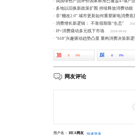
我国绿色产品评价国家标准已覆盖47项产
多地以旧换新政策扩围 持续释放消费动能
非“棚改2.0” 城市更新如何重塑家电消费
消费增长新逻辑： 不靠假期靠“生态”
202
IP+消费撬动多元线下市场
2026-06-03
“618”兴趣驱动趋势凸显 重构消费决策新
0
0%
0
0%
网友评论
用户名：
HEA网友
快速登录