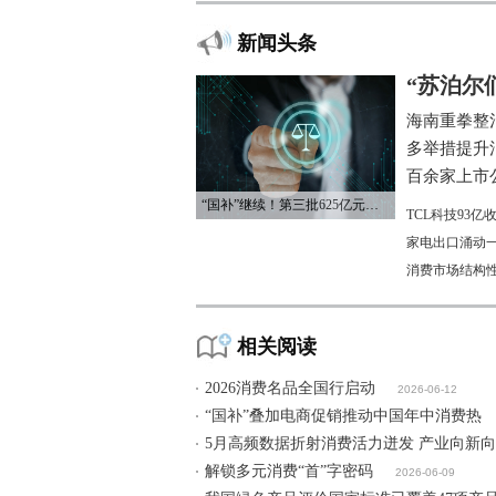
新闻头条
“苏泊尔
海南重拳整
多举措提升
百余家上市公
“国补”继续！第三批625亿元资金已下达
TCL科技93
家电出口涌动一
消费市场结构
相关阅读
2026消费名品全国行启动
2026-06-12
“国补”叠加电商促销推动中国年中消费热
5月高频数据折射消费活力迸发 产业向新
解锁多元消费“首”字密码
2026-06-09