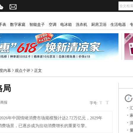
手表
数字家庭
智能盒子
空调
电冰箱
洗衣机
厨房卫浴
生活电器
|
|
|
|
|
|
|
|
r深度内幕
观点个评
正文
格局
T
际商报
T
字号:
026年中国情绪消费市场规模预计达2.72万亿元，2029年
的消费场景，已逐步成为拉动消费增长的重要引擎。