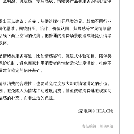
。互动感、沉浸感、专属感成了情绪类产品和服务的核心竞争
提出三点建议：首先，从供给端打开品类边界。鼓励不同行业
的固化思维，围绕解压、陪伴、价值认同、归属感等常见情绪需
活线下商业空间的优势，把普通的消费场景改造成能提供情绪
载体。
是情绪类服务赛道，比如情感咨询、沉浸式体验项目、陪伴类
保护机制，避免商家利用消费者的情绪需求过度溢价，杜绝不
费建立稳定的信任基础。
情绪消费的合理性，也要避免过度放大即时情绪满足的价值。
划，避免陷入为情绪冲动过度消费，甚至依赖消费逃避现实问
福感的补充，而非生活的负担。
(家电网® HEA.CN)
责任编辑：编辑K组