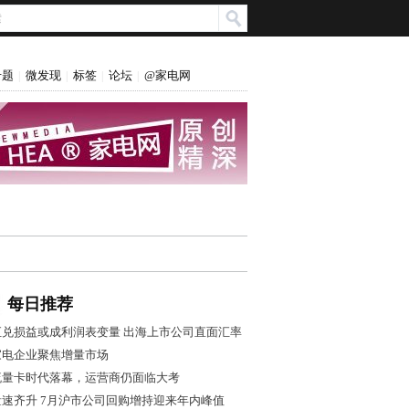
专题
微发现
标签
论坛
@家电网
|
|
|
|
每日推荐
汇兑损益或成利润表变量 出海上市公司直面汇率
风控大考
家电企业聚焦增量市场
流量卡时代落幕，运营商仍面临大考
量速齐升 7月沪市公司回购增持迎来年内峰值