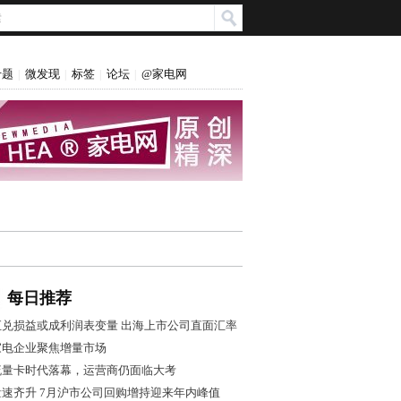
专题
微发现
标签
论坛
@家电网
|
|
|
|
每日推荐
汇兑损益或成利润表变量 出海上市公司直面汇率
风控大考
家电企业聚焦增量市场
流量卡时代落幕，运营商仍面临大考
量速齐升 7月沪市公司回购增持迎来年内峰值