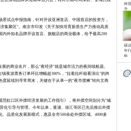
杯
。
升
场景试点申报指南，针对开设亚洲首店、中国首店的投资方，
经济集聚区”。南京市印发《关于加快培育新质生产力推动高质
入国内外知名品牌开设首店、旗舰店的商业载体，给予最高200
碳
年
标
发展的商业名片，那么“夜经济”就是城市活力的夜间续航器。
镇夜游票务订单环比增幅超300%，“拉着拉杆箱看演出”的跨
热度延续到寻常周末，关键在于从单一的“夜市摆摊”转向文商
规范虹口区外摆经济发展的工作指引》，将外摆空间划分为“城
差异化引导与管理。今年以来，黄浦、徐汇等区已先后推出外摆
、品质化发展新模式，惠及全市500余处外摆区域、4000多