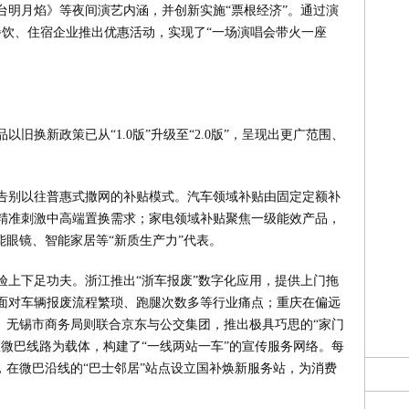
台明月焰》等夜间演艺内涵，并创新实施“票根经济”。通过演
餐饮、住宿企业推出优惠活动，实现了“一场演唱会带火一座
以旧换新政策已从“1.0版”升级至“2.0版”，呈现出更广范围、
告别以往普惠式撒网的补贴模式。汽车领域补贴由固定定额补
精准刺激中高端置换需求；家电领域补贴聚焦一级能效产品，
能眼镜、智能家居等“新质生产力”代表。
验上下足功夫。浙江推出“浙车报废”数字化应用，提供上门拖
面对车辆报废流程繁琐、跑腿次数多等行业痛点；重庆在偏远
。无锡市商务局则联合京东与公交集团，推出极具巧思的“家门
区微巴线路为载体，构建了“一线两站一车”的宣传服务网络。每
，在微巴沿线的“巴士邻居”站点设立国补焕新服务站，为消费