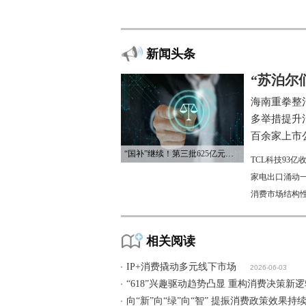
新闻头条
“苏泊尔
海南重拳整
多举措提升
百余家上市公
“国补”继续！第三批625亿元资金已下达
TCL科技93
家电出口涌动一
消费市场结构
相关阅读
IP+消费撬动多元线下市场
2026-06-03
“618”兴趣驱动趋势凸显 重构消费决策新
向“新”向“绿”向“智” 提振消费政策效果持