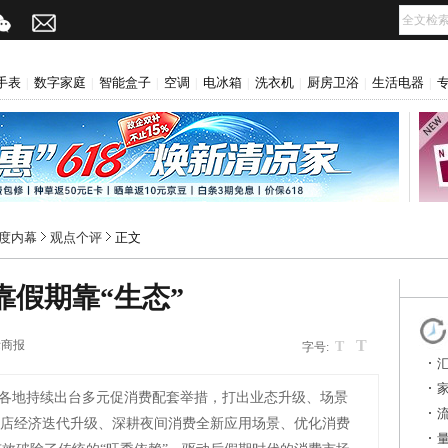
手表
数字家庭
智能盒子
空调
电冰箱
洗衣机
厨房卫浴
生活电器
|
|
|
|
|
|
|
|
r深度内幕
观点个评
正文
靠假期靠“生态”
T
际商报
T
字号:
各地持续出台多元促消费配套举措，打出业态升级、场景
首店经济迭代升级、深耕夜间消费全新应用场景、优化消费