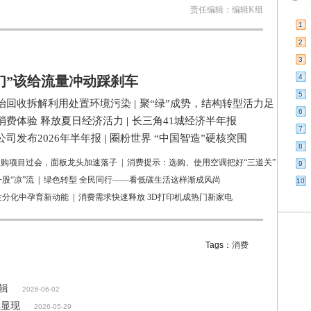
责任编辑：编辑K组
1
2
3
4
们”该给流量冲动踩刹车
5
治回收拆解利用处置环境污染
|
聚“绿”成势，结构转型活力足
6
消费体验 释放夏日经济活力
|
长三角41城经济半年报
7
司发布2026年半年报
|
圈粉世界 “中国智造”硬核突围
8
亿收购项目过会，面板龙头加速落子
|
消费提示：选购、使用空调把好“三道关”
9
股“凉”流
|
绿色转型 全民同行——看低碳生活这样渐成风尚
10
性分化中孕育新动能
|
消费需求快速释放 3D打印机成热门新家电
Tags：
消费
逻辑
2026-06-02
续显现
2026-05-29