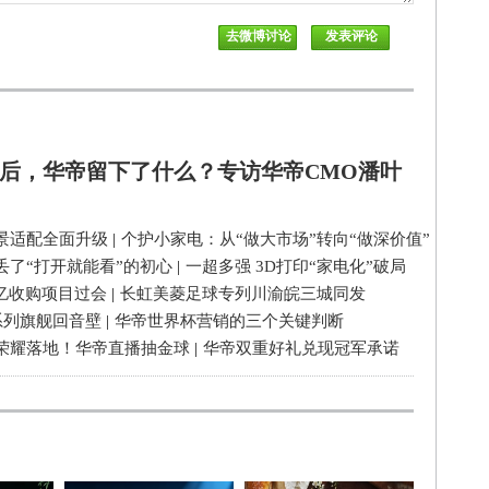
后，华帝留下了什么？专访华帝CMO潘叶
景适配全面升级
|
个护小家电：从“做大市场”转向“做深价值”
丢了“打开就能看”的初心
|
一超多强 3D打印“家电化”破局
3亿收购项目过会
|
长虹美菱足球专列川渝皖三城同发
系列旗舰回音壁
|
华帝世界杯营销的三个关键判断
荣耀落地！华帝直播抽金球
|
华帝双重好礼兑现冠军承诺