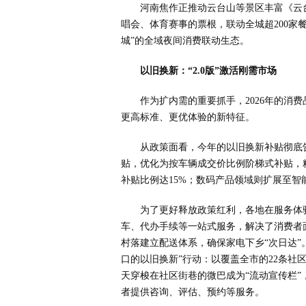
河南焦作正推动云台山等景区丰富《云
唱会、体育赛事的票根，联动全城超200家
城”的全域夜间消费联动生态。
以旧换新：“2.0版”激活刚需市场
作为扩内需的重要抓手，2026年的消费品
更高标准、更优体验的新特征。
从政策面看，今年的以旧换新补贴彻底
贴，优化为按车辆成交价比例阶梯式补贴，
补贴比例达15%；数码产品领域则扩展至智
为了更好释放政策红利，各地在服务体
车、代办手续等一站式服务，解决了消费者
村落建立配送体系，确保家电下乡“次日达”
口的以旧换新”行动：以覆盖全市的22条社
天穿梭在社区街巷的微巴成为“流动宣传栏”
者提供咨询、评估、预约等服务。