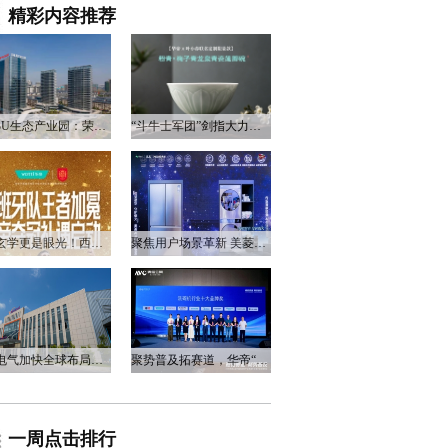
精彩内容推荐
衡阳3U生态产业园：荣电集团的政企合作新答卷
“斗牛士军团”剑指大力神杯，华帝以“一瓷一金”静候荣光
不止玄学更是眼光！西班牙队夺冠，华帝火速官宣启动兑奖福利
聚焦用户场景革新 美菱产品创新打造差异化居家体验
万和电气加快全球布局，海外营收占比升至四成
聚势普及拓赛道，华帝“亮剑”洗碗机峰会，破局存量换新
一周点击排行