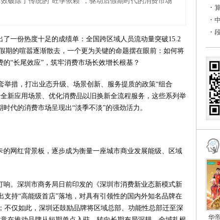
效破除了传统的“旺季依赖”，驱动后假期时代的消费市场
出了一份热度十足的成绩单：全国跨区域人员流动量突破15.2
当假期的喧嚣逐渐散去，一个更为关键的命题摆在眼前：如何将
费的“长尾效应”，筑牢消费市场长效增长根基？
套举措，打出业态升级、场景创新、服务提质的政策“组合
费全新应用场景、优化消费品以旧换新全流程服务，这些系列举
期时代的消费市场呈现出“淡季不淡”的强劲活力。
打卡的网红背景板，逐步成为衡量一座城市商业发展能级、区域
经打响。深圳市商务局日前印发的《深圳市消费新业态新模式新
出支持“高能级首店”落地，对具有引领性的国内外知名品牌在
励；不仅如此，深圳还鼓励品牌将区域总部、功能性总部迁至深
华
举意在推动品牌从短期单点入驻，转向长期布局深耕、全域扎根