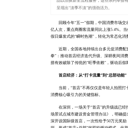
品以旧换新全流程服务，这些系列举措有
呈现出“淡季不淡”的强劲活力。
回顾今年“五一”假期，中国消费市场交
亿人次，重点商圈客流量同比上涨5.4%。
假日爆发式的“瞬时热潮”，转化为常态化消
近期，全国各地持续出台多元促消费配
拳”：推动首店经济迭代升级、深耕夜间消
措有效破除了传统的“旺季依赖”，驱动后假
首店经济：从“打卡流量”到“总部动能”
当前，“首店”不再仅仅是年轻人拍照
消费核心吸引力的关键指标。
在深圳，一场关于“首店”的升级战已
场景试点城市建设资金管理办法》，明确提
深开设国际级首店，一次性给予50万元奖
圳，形成“首店+总部”的双轮驱动模式。此