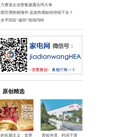
算力赛道企业密集披露合同大单
中国空调热销海外 这波热潮如何持续下去？
段永平回应“减持”泡泡玛特
原创精选
帝的长期主义：世界
营收停滞、利润下滑