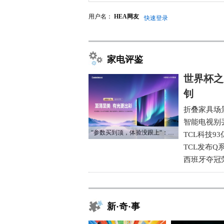
用户名：
HEA网友
快速登录
家电评鉴
世界杯之
钊
折叠家具场
智能电视别
“参数买到顶，体验没跟上“：长虹追光Q70S给高端电视打了个样
TCL科技9
TCL发布Q
西班牙夺冠
新·奇·事