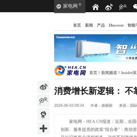
®
家电网
首页
新闻
产品
Discover
智能
|
|
|
|
首页
新闻频道
Inside
消费增长新逻辑： 不
2026-06-03 09:34
作者：
曲晓丽
来源：
国
家电网－HEA.CN报道：
近期，全国
创新、服务提质的政策“组合拳”：推动