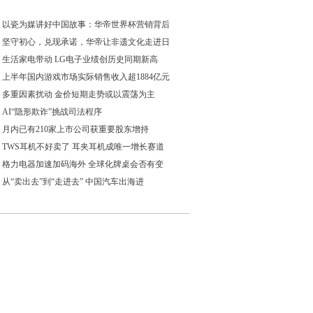
以瓷为媒讲好中国故事：华帝世界杯营销背后
坚守初心，兑现承诺，华帝让非遗文化走进日
生活家电带动 LG电子业绩创历史同期新高
上半年国内游戏市场实际销售收入超1884亿元
多重因素扰动 金价短期走势或以震荡为主
AI“隐形欺诈”挑战司法程序
月内已有210家上市公司获重要股东增持
TWS耳机不好卖了 耳夹耳机成唯一增长赛道
格力电器加速加码海外 全球化牌桌会否有变
从“卖出去”到“走进去” 中国汽车出海进