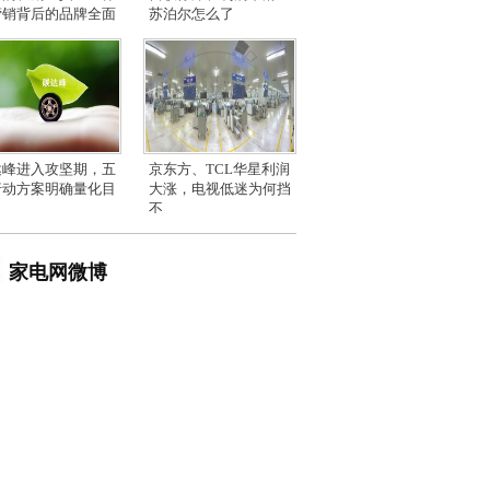
营销背后的品牌全面
苏泊尔怎么了
达峰进入攻坚期，五
京东方、TCL华星利润
行动方案明确量化目
大涨，电视低迷为何挡
不
家电网微博