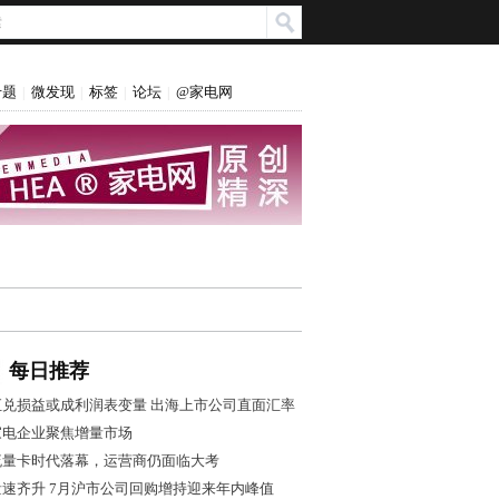
专题
微发现
标签
论坛
@家电网
|
|
|
|
每日推荐
汇兑损益或成利润表变量 出海上市公司直面汇率
风控大考
家电企业聚焦增量市场
流量卡时代落幕，运营商仍面临大考
量速齐升 7月沪市公司回购增持迎来年内峰值