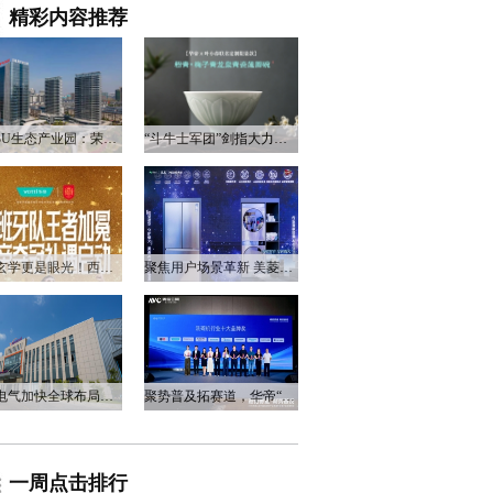
精彩内容推荐
衡阳3U生态产业园：荣电集团的政企合作新答卷
“斗牛士军团”剑指大力神杯，华帝以“一瓷一金”静候荣光
不止玄学更是眼光！西班牙队夺冠，华帝火速官宣启动兑奖福利
聚焦用户场景革新 美菱产品创新打造差异化居家体验
万和电气加快全球布局，海外营收占比升至四成
聚势普及拓赛道，华帝“亮剑”洗碗机峰会，破局存量换新
一周点击排行