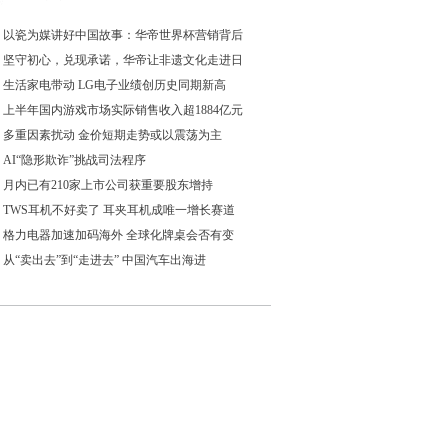
以瓷为媒讲好中国故事：华帝世界杯营销背后
坚守初心，兑现承诺，华帝让非遗文化走进日
生活家电带动 LG电子业绩创历史同期新高
上半年国内游戏市场实际销售收入超1884亿元
多重因素扰动 金价短期走势或以震荡为主
AI“隐形欺诈”挑战司法程序
月内已有210家上市公司获重要股东增持
TWS耳机不好卖了 耳夹耳机成唯一增长赛道
格力电器加速加码海外 全球化牌桌会否有变
从“卖出去”到“走进去” 中国汽车出海进