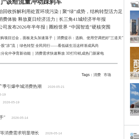
们”该给流量冲动踩刹车
治回收拆解利用处置环境污染
|
聚“绿”成势，结构转型活力足
消费体验 释放夏日经济活力
|
长三角41城经济半年报
司发布2026年半年报
|
圈粉世界 “中国智造”硬核突围
亿收购项目过会，面板龙头加速落子
|
消费提示：选购、使用空调把好“三道关”
股“凉”流
|
绿色转型 全民同行——看低碳生活这样渐成风尚
性分化中孕育新动能
|
消费需求快速释放 3D打印机成热门新家电
Tags：
消费
市场
品推广季引爆申城消费热潮
2026-05-21
5-19
2026-05-19
手”
2026-05-14
行等消费需求明显增长
2026-05-14