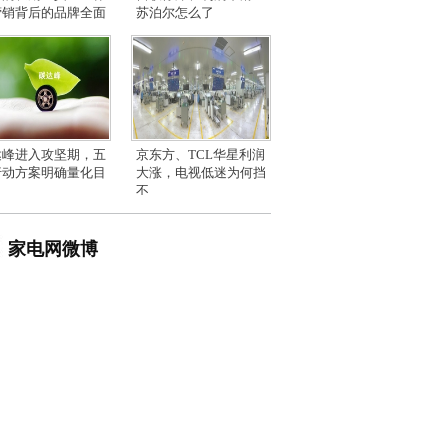
营销背后的品牌全面
苏泊尔怎么了
达峰进入攻坚期，五
京东方、TCL华星利润
行动方案明确量化目
大涨，电视低迷为何挡
不
家电网微博