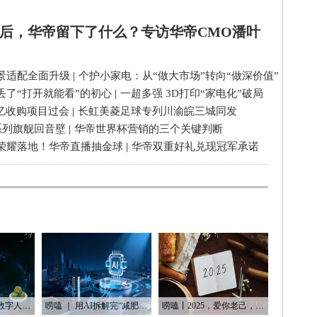
后，华帝留下了什么？专访华帝CMO潘叶
景适配全面升级
|
个护小家电：从“做大市场”转向“做深价值”
丢了“打开就能看”的初心
|
一超多强 3D打印“家电化”破局
3亿收购项目过会
|
长虹美菱足球专列川渝皖三城同发
系列旗舰回音壁
|
华帝世界杯营销的三个关键判断
荣耀落地！华帝直播抽金球
|
华帝双重好礼兑现冠军承诺
唠嗑丨从旧照片到数字人：AI如何“复活”我们的思念
唠嗑 ｜ 用AI拆解完“减肥逻辑”后，我发现了内容行业的底层套路
唠嗑丨2025，爱你老己，明天见