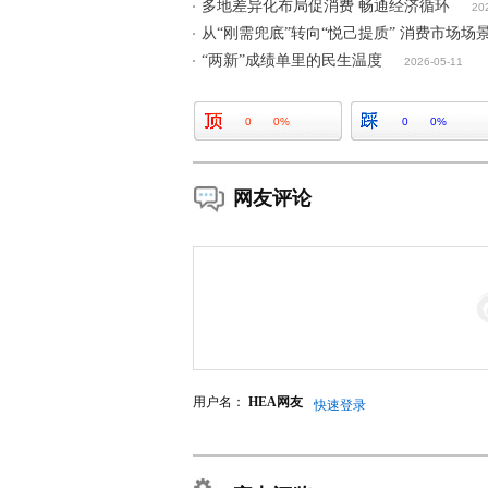
多地差异化布局促消费 畅通经济循环
20
从“刚需兜底”转向“悦己提质” 消费市场场
“两新”成绩单里的民生温度
2026-05-11
0
0%
0
0%
网友评论
用户名：
HEA网友
快速登录