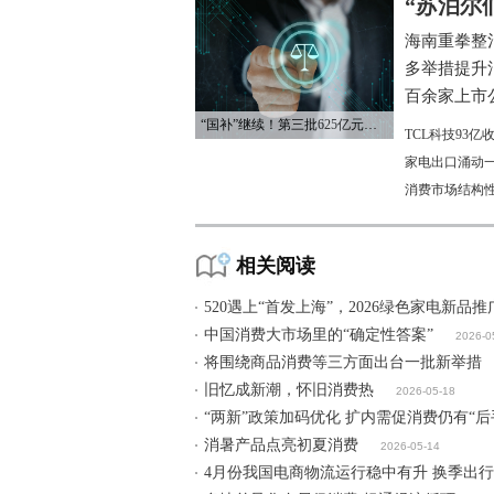
“苏泊尔
海南重拳整
多举措提升
百余家上市公
“国补”继续！第三批625亿元资金已下达
TCL科技93
家电出口涌动一
消费市场结构
相关阅读
520遇上“首发上海”，2026绿色家电新
中国消费大市场里的“确定性答案”
2026-0
将围绕商品消费等三方面出台一批新举措
旧忆成新潮，怀旧消费热
2026-05-18
“两新”政策加码优化 扩内需促消费仍有“后
消暑产品点亮初夏消费
2026-05-14
4月份我国电商物流运行稳中有升 换季出