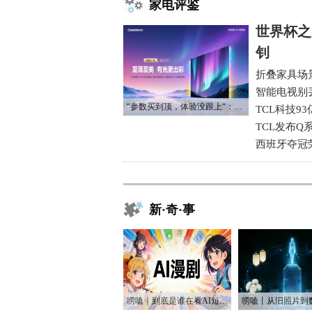
家电评鉴
世界杯之
钊
折叠家具场
智能电视别
“参数买到顶，体验没跟上“：长虹追光Q70S给高端电视打了个样
TCL科技9
TCL发布Q
西班牙夺冠
新·奇·事
唠嗑｜到底是谁在看AI短剧？！