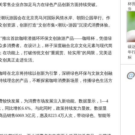
杯
关零售企业亦加足马力在绿色产品创新方面持续突破。
升
市集暨潮玩游园会在北京亮马河国际风情水岸、朝阳公园举行。作
创资源，创新打造“文创市集×潮玩×游园”沉浸式消费体验。
物”推出首款咖啡渣循环环保文创旅游产品——咖啡杯，凭借绿
众多消费者。在设计上，杯子深度融合北京文化元素与现代简
碳
年
；在功能上，打破传统文创“重观赏、轻实用”的局限，完美适
标
文创真正走进生活。
咖啡在北京将持续以创新为引擎，深耕绿色环保与文旅文创融
持续理念的产品，不断探索咖啡消费新场景，传播绿色生活方
费较快发展，为消费市场发展注入新动能。数据显示，1—4
元，同比增长6.6%。与此同时，政策持续发力显效。数据显
销售6069.3亿元，惠及8223.4万人次，带动绿色、智能等