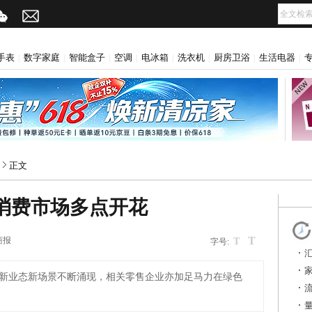
手表
数字家庭
智能盒子
空调
电冰箱
洗衣机
厨房卫浴
生活电器
|
|
|
|
|
|
|
|
正文
 消费市场多点开花
T
商报
T
字号:
新业态新场景不断涌现，相关零售企业亦加足马力在绿色