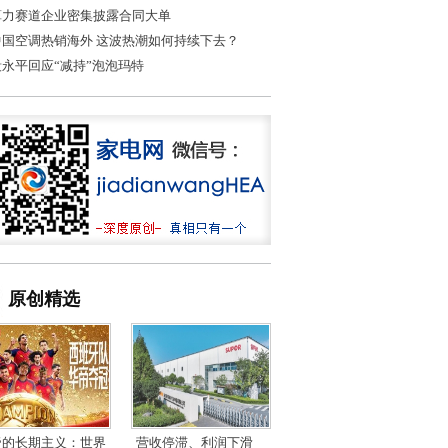
算力赛道企业密集披露合同大单
中国空调热销海外 这波热潮如何持续下去？
段永平回应“减持”泡泡玛特
原创精选
帝的长期主义：世界
营收停滞、利润下滑