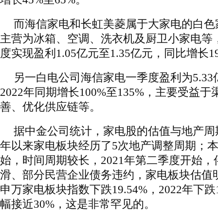
而海信家电和长虹美菱属于大家电的白色
主营为冰箱、空调、洗衣机及厨卫小家电等，
度实现盈利1.05亿元至1.35亿元，同比增长19
另一白电公司海信家电一季度盈利为5.33亿
2022年同期增长100%至135%，主要受益
善、优化供应链等。
据中金公司统计，家电股的估值与地产周期
年以来家电板块经历了5次地产调整周期；本次
始，时间周期较长，2021年第二季度开始
滑、部分民营企业债务违约，家电板块估值明
申万家电板块指数下跌19.54%，2022年下跌
幅接近30%，这是非常罕见的。