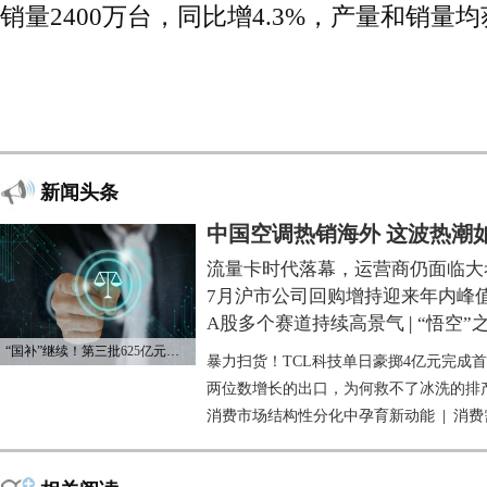
销量2400万台，同比增4.3%，产量和销量
新闻头条
中国空调热销海外 这波热潮
流量卡时代落幕，运营商仍面临大
7月沪市公司回购增持迎来年内峰
A股多个赛道持续高景气
|
“悟空”
“国补”继续！第三批625亿元资金已下达
暴力扫货！TCL科技单日豪掷4亿元完成
两位数增长的出口，为何救不了冰洗的排
消费市场结构性分化中孕育新动能
|
消费