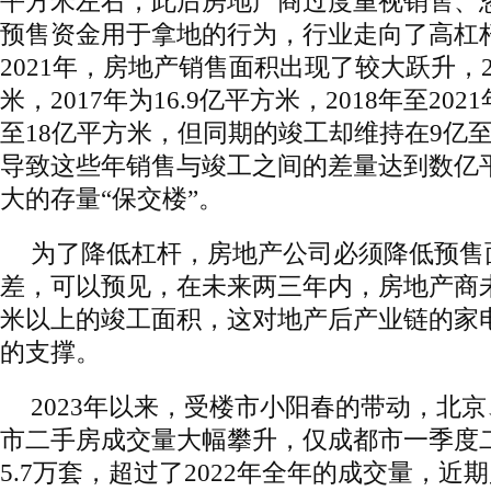
平方米左右，此后房地产商过度重视销售、
预售资金用于拿地的行为，行业走向了高杠杆
2021年，房地产销售面积出现了较大跃升，20
米，2017年为16.9亿平方米，2018年至20
至18亿平方米，但同期的竣工却维持在9亿至
导致这些年销售与竣工之间的差量达到数亿
大的存量“保交楼”。
为了降低杠杆，房地产公司必须降低预售
差，可以预见，在未来两三年内，房地产商未
米以上的竣工面积，这对地产后产业链的家
的支撑。
2023年以来，受楼市小阳春的带动，北
市二手房成交量大幅攀升，仅成都市一季度
5.7万套，超过了2022年全年的成交量，近