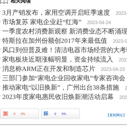
相关阅读
3月产销发布，家用空调开启旺季速度
2023
市场复苏 家电企业赶“红海”
2023-04-24
一季度农村消费新观察 新消费业态不断涌
特斯拉在加州份额创2017年来最低值
2023-
风口到但普及难！清洁电器市场经营的大考
家电板块近期涨幅明显，资金持续流入
202
消息称ARM正在开发和制造芯片
2023-04-23
三部门参加“家电企业回收家电”专家咨询会
推动家电“以旧换新”，广州出台38条措施
2023年度家电惠民收旧焕新潮活动启幕
202
0
0%
0
0%
【复制网址】