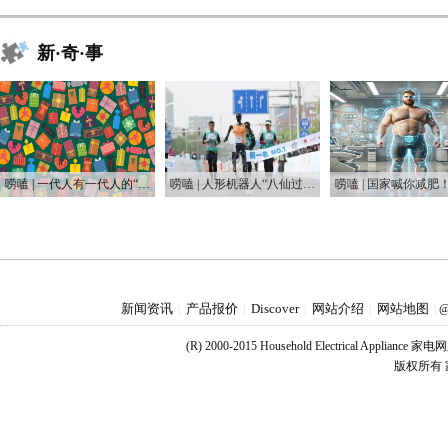
新·奇·事
唠嗑 | 一代人有一代人的“鸡蛋”要领
唠嗑 | 人形机器人“八仙过海”，这届“半马”有点癫
新闻资讯
产品报价
Discover
网站介绍
网站地图
|
|
|
|
|
@
(R) 2000-2015 Household Electrical Applianc
版权所有