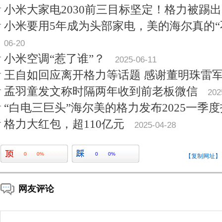
小米大家电2030前三目标坚定！格力被踢
小米要用5年成为头部家电，美的海尔真的“
06-20
小米空调“惹了谁”？
2025-06-11
王自如回应离开格力等话题 感谢董明珠雷
孟羽童发文称时隔两年收到前老板微信
202
“白电三巨头”海尔美的格力发布2025一季
格力大红包，超110亿元
2025-04-28
0
0%
0
0%
【复制网址】
网友评论