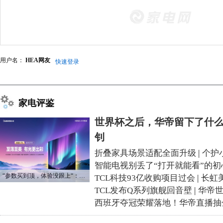
用户名：
HEA网友
快速登录
家电评鉴
世界杯之后，华帝留下了什么
钊
折叠家具场景适配全面升级
|
个护
智能电视别丢了“打开就能看”的初
“参数买到顶，体验没跟上“：长虹追光Q70S给高端电视打了个样
TCL科技93亿收购项目过会
|
长虹
TCL发布Q系列旗舰回音壁
|
华帝
西班牙夺冠荣耀落地！华帝直播抽