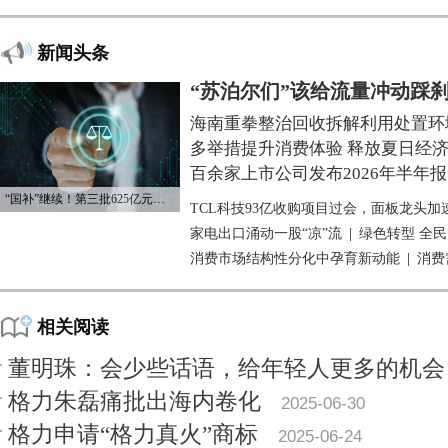
新闻头条
“苏泊尔们”该给流量冲动踩
海南重拳整治回收拆解利用处置环
多举措提升消费体验 释放夏日经
百余家上市公司发布2026年半年报
“国补”继续！第三批625亿元资金已下达
TCL科技93亿收购项目过会，面板龙头加
家电出口涌动一股“凉”流
|
绿色转型 全
消费市场结构性分化中孕育新动能
|
消费
相关阅读
董明珠：会少些话语，给年轻人更多的机会
格力朱磊痛批出海内卷化
2025-06-30
格力申请“格力真火”商标
2025-06-24