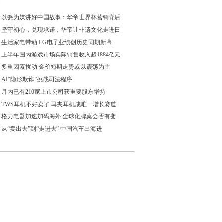
以瓷为媒讲好中国故事：华帝世界杯营销背后
坚守初心，兑现承诺，华帝让非遗文化走进日
生活家电带动 LG电子业绩创历史同期新高
上半年国内游戏市场实际销售收入超1884亿元
多重因素扰动 金价短期走势或以震荡为主
AI“隐形欺诈”挑战司法程序
月内已有210家上市公司获重要股东增持
TWS耳机不好卖了 耳夹耳机成唯一增长赛道
格力电器加速加码海外 全球化牌桌会否有变
从“卖出去”到“走进去” 中国汽车出海进