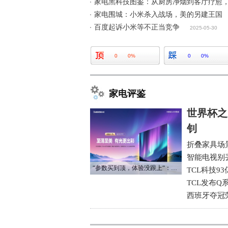
家电黑科技图鉴：从厨房净烟到客厅疗愈
家电围城：小米杀入战场，美的另建王国
百度起诉小米等不正当竞争
2025-05-30
0
0%
0
0%
家电评鉴
世界杯之
钊
折叠家具场
智能电视别
“参数买到顶，体验没跟上“：长虹追光Q70S给高端电视打了个样
TCL科技9
TCL发布Q
西班牙夺冠