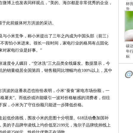
军在微博上也发表同样观点，“美的、海尔都是非常优秀的企业，
杯
升
源于此前媒体对方洪波的采访。
及与小米竞争，称小米提出了三年之内成为中国头部（前三）
并不害怕小米进来。很长一段时间，家电行业的格局有点固化
碳
来对家电行业是好事。”
年
标
张速度令人瞩目，“空冰洗”三大品类全线爆发。数据显示，今
的销量稳居全国第四，销售额同比增幅均在100%以上，其中
方洪波的这番表态也恰恰表明，小米“蚕食”家电市场份额，一
价格屠夫”。而低价或许能吸引一波对价格敏感的消费者，但往
下探，小米为了守住份额只能进一步降低价格。
走起低价路线，围攻小米的意图十分明显。618活动叠加国补
，美的子品牌华凌线上均价低至2199元，海尔子品牌统帅线上
均价超2500元，性价比优势正在消散。