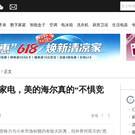
手表
数字家庭
智能盒子
空调
电冰箱
洗衣机
厨房卫浴
生活电器
|
|
|
|
|
|
|
|
正文
家电，美的海尔真的“不惧竞
T
派
T
字号:
管格力与小米市场份额仍有较大距离，但外界对双方的“恩