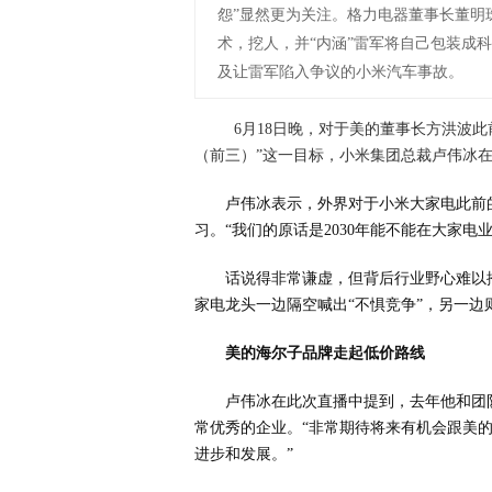
怨”显然更为关注。格力电器董事长董明
术，挖人，并“内涵”雷军将自己包装成
及让雷军陷入争议的小米汽车事故。
6月18日晚，对于美的董事长方洪波
（前三）”这一目标，小米集团总裁卢伟冰
卢伟冰表示，外界对于小米大家电此前
习。“我们的原话是2030年能不能在大家
话说得非常谦虚，但背后行业野心难以
家电龙头一边隔空喊出“不惧竞争”，另一
美的海尔子品牌走起低价路线
卢伟冰在此次直播中提到，去年他和团
常优秀的企业。“非常期待将来有机会跟美
进步和发展。”