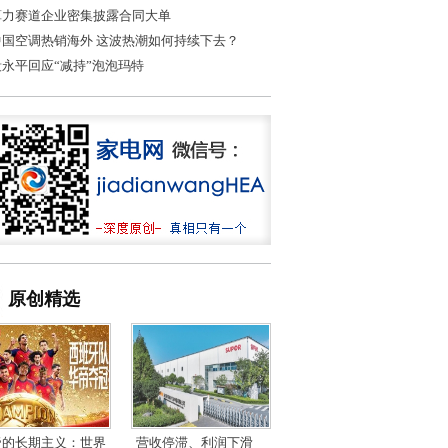
算力赛道企业密集披露合同大单
中国空调热销海外 这波热潮如何持续下去？
段永平回应“减持”泡泡玛特
原创精选
帝的长期主义：世界
营收停滞、利润下滑