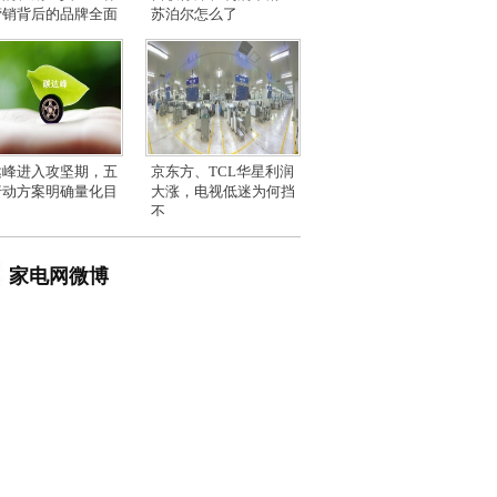
营销背后的品牌全面
苏泊尔怎么了
达峰进入攻坚期，五
京东方、TCL华星利润
行动方案明确量化目
大涨，电视低迷为何挡
不
家电网微博