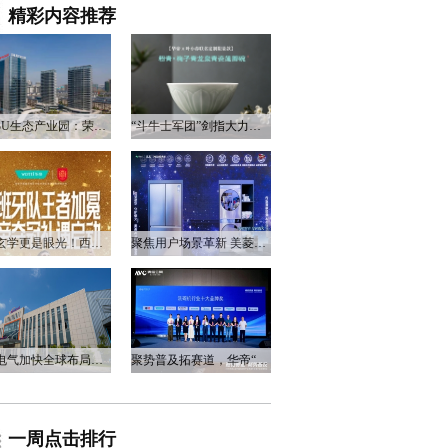
精彩内容推荐
衡阳3U生态产业园：荣电集团的政企合作新答卷
“斗牛士军团”剑指大力神杯，华帝以“一瓷一金”静候荣光
不止玄学更是眼光！西班牙队夺冠，华帝火速官宣启动兑奖福利
聚焦用户场景革新 美菱产品创新打造差异化居家体验
万和电气加快全球布局，海外营收占比升至四成
聚势普及拓赛道，华帝“亮剑”洗碗机峰会，破局存量换新
一周点击排行