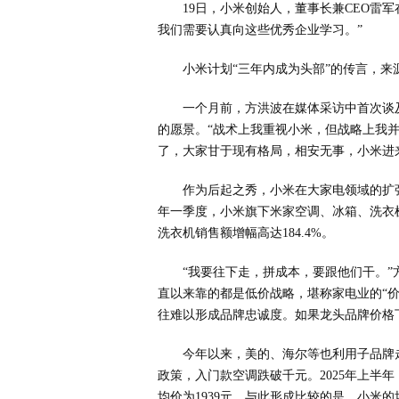
19日，小米创始人，董事长兼CEO雷
我们需要认真向这些优秀企业学习。”
小米计划“三年内成为头部”的传言，来
一个月前，方洪波在媒体采访中首次谈
的愿景。“战术上我重视小米，但战略上我
了，大家甘于现有格局，相安无事，小米进
作为后起之秀，小米在大家电领域的扩
年一季度，小米旗下米家空调、冰箱、洗衣机
洗衣机销售额增幅高达184.4%。
“我要往下走，拼成本，要跟他们干。”
直以来靠的都是低价战略，堪称家电业的“
往难以形成品牌忠诚度。如果龙头品牌价格
今年以来，美的、海尔等也利用子品牌
政策，入门款空调跌破千元。2025年上半年
均价为1939元。与此形成比较的是，小米的