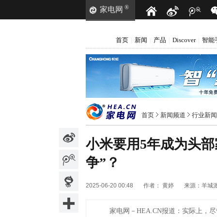
®
家电网
首页
新闻
产品
Discover
智能
|
|
|
|
首页
新闻频道
行业新闻
小米要用5年成为头部
争”？
2025-06-20 00:48
作者：
黄婷
来源：
羊城
家电网－HEA.CN报道：
实际上，尽