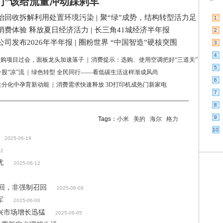
们”该给流量冲动踩刹车
治回收拆解利用处置环境污染
|
聚“绿”成势，结构转型活力足
1
消费体验 释放夏日经济活力
|
长三角41城经济半年报
2
司发布2026年半年报
|
圈粉世界 “中国智造”硬核突围
3
4
亿收购项目过会，面板龙头加速落子
|
消费提示：选购、使用空调把好“三道关”
5
股“凉”流
|
绿色转型 全民同行——看低碳生活这样渐成风尚
6
性分化中孕育新动能
|
消费需求快速释放 3D打印机成热门新家电
7
8
9
Tags：
小米
美的
海尔
格力
10
2025-06-19
12
忧
2025-06-12
召回，非强制召回
2025-06-09
军
2025-06-06
兴市场增长迅猛
2025-06-05