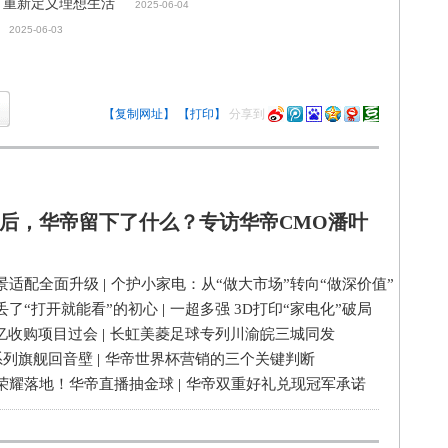
，重新定义理想生活
2025-06-04
2025-06-03
【复制网址】
【打印】
分享到
后，华帝留下了什么？专访华帝CMO潘叶
景适配全面升级
|
个护小家电：从“做大市场”转向“做深价值”
丢了“打开就能看”的初心
|
一超多强 3D打印“家电化”破局
3亿收购项目过会
|
长虹美菱足球专列川渝皖三城同发
系列旗舰回音壁
|
华帝世界杯营销的三个关键判断
荣耀落地！华帝直播抽金球
|
华帝双重好礼兑现冠军承诺