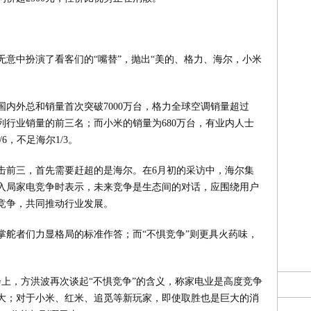
意中扮演了看客们的“嘴替”，抛出“美的、格力、海尔，小米
年国内外总和销量首次突破7000万台，格力全球空调销量超过
，分列行业销量的前三名；而小米的销量为680万台，有业内人士
6，不足海尔1/3。
击前三，首先需要赶超的是海尔。在6月初的采访中，海尔集
入局家电竞争时表示，未来竞争是生态间的对话，应围绕用户
竞争，共同推动行业发展。
掌舵者们力显格局的标准作答；而“不惧竞争”则更具火药味，
。
大会上，方洪波再次谈起“不惧竞争”的含义，称家电业是高度竞争
大；对于小米、红米、追觅等新玩家，即使取胜也是巨大的消