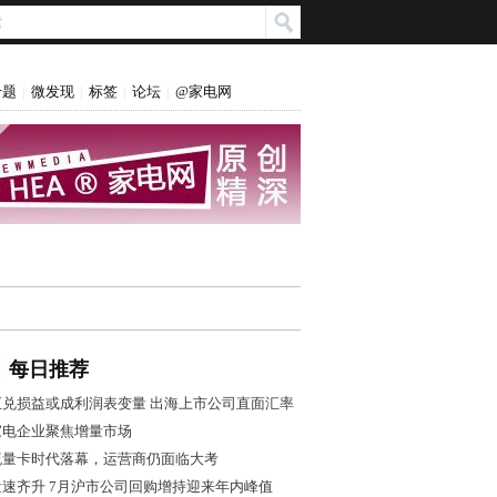
专题
微发现
标签
论坛
@家电网
|
|
|
|
每日推荐
汇兑损益或成利润表变量 出海上市公司直面汇率
风控大考
家电企业聚焦增量市场
流量卡时代落幕，运营商仍面临大考
量速齐升 7月沪市公司回购增持迎来年内峰值