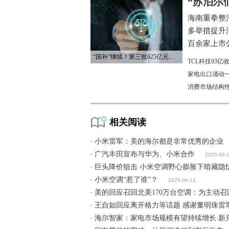
“苏泊尔
海南重拳整
多举措提升
百余家上市公
“国补”继续！第三批625亿元资金已下达
TCL科技93
家电出口涌动一
消费市场结构
相关阅读
小米雷军：美的海尔都是非常优秀的企业
广汽丰田宣布与华为、小米合作
2025-06-
巨头降价狙击 小米空调野心膨胀下暗藏隐
小米空调“惹了谁”？
2025-06-11
美的回应召回北美170万台空调：为主动
王自如回应离开格力等话题 感谢董明珠雷
海尔智家：家电市场规模有望持续增长 新