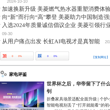
2024-10-10
加速换新升级 美菱燃气热水器重塑消费体
向“新”而行向“高”攀登 美菱助力中国制造
入选2024年质量诚信倡议企业 美菱引领行
09-30
从用户痛点出发 长虹AI电视才是真智能
20
0
0%
0
0%
【复制网址】
家电评鉴
世界杯之后，华帝留下了什么
钊
折叠家具场景适配全面升级
|
个护
智能电视别丢了“打开就能看”的初