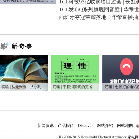
“参数买到顶，体验没跟上“：长虹追光Q70S给高端电视打了个样
TCL科技93亿收购项目过会
|
长虹
TCL发布Q系列旗舰回音壁
|
华帝
西班牙夺冠荣耀落地！华帝直播抽
新·奇·事
唠嗑 | 从无到有，从小到大，75年家电之变
唠嗑 | 平替消费真的更省钱吗？
唠嗑 | 您拨打的电话
新闻资讯
产品报价
Discover
网站介绍
网站地图
|
|
|
|
|
@
(R) 2000-2015 Household Electrical Applianc