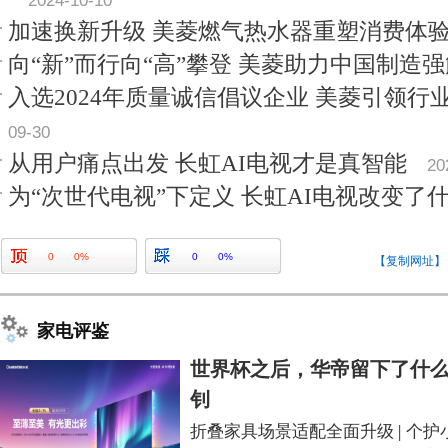
2024-10-10
加速换新升级 美菱燃气热水器重塑消费体
向“新”而行向“高”攀登 美菱助力中国制造
入选2024年质量诚信倡议企业 美菱引领行
09-30
从用户痛点出发 长虹AI电视才是真智能
20
为“次世代电视”下定义 长虹AI电视改变了
0
0%
0
0%
【复制网址】
家电评鉴
世界杯之后，华帝留下了什么
钊
折叠家具场景适配全面升级
|
个护