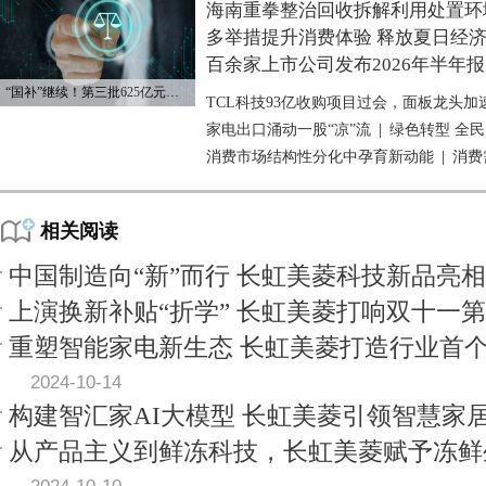
海南重拳整治回收拆解利用处置环
多举措提升消费体验 释放夏日经
百余家上市公司发布2026年半年报
“国补”继续！第三批625亿元资金已下达
TCL科技93亿收购项目过会，面板龙头加
家电出口涌动一股“凉”流
|
绿色转型 全
消费市场结构性分化中孕育新动能
|
消费
相关阅读
中国制造向“新”而行 长虹美菱科技新品亮
上演换新补贴“折学” 长虹美菱打响双十一
重塑智能家电新生态 长虹美菱打造行业首
2024-10-14
构建智汇家AI大模型 长虹美菱引领智慧家
从产品主义到鲜冻科技，长虹美菱赋予冻鲜