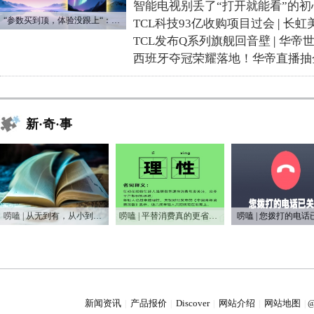
智能电视别丢了“打开就能看”的初
“参数买到顶，体验没跟上“：长虹追光Q70S给高端电视打了个样
TCL科技93亿收购项目过会
|
长虹
TCL发布Q系列旗舰回音壁
|
华帝
西班牙夺冠荣耀落地！华帝直播抽
新·奇·事
唠嗑 | 从无到有，从小到大，75年家电之变
唠嗑 | 平替消费真的更省钱吗？
唠嗑 | 您拨打的电话
新闻资讯
产品报价
Discover
网站介绍
网站地图
|
|
|
|
|
@