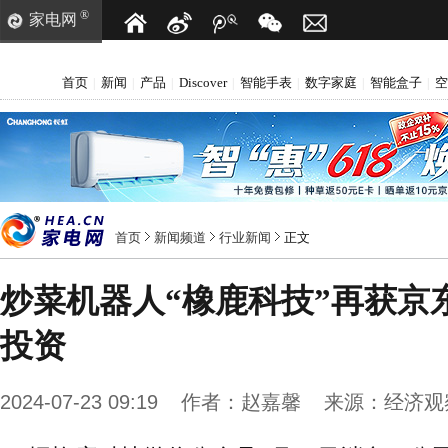
®
家电网
首页
新闻
产品
Discover
智能手表
数字家庭
智能盒子
空
|
|
|
|
|
|
|
首页
新闻频道
行业新闻
正文
炒菜机器人“橡鹿科技”再获京
投资
2024-07-23 09:19
作者：
赵嘉馨
来源：
经济观