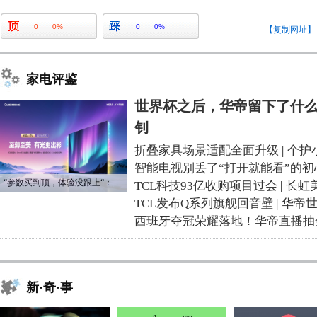
0
0%
0
0%
【复制网址】
家电评鉴
世界杯之后，华帝留下了什么
钊
折叠家具场景适配全面升级
|
个护
智能电视别丢了“打开就能看”的初
“参数买到顶，体验没跟上“：长虹追光Q70S给高端电视打了个样
TCL科技93亿收购项目过会
|
长虹
TCL发布Q系列旗舰回音壁
|
华帝
西班牙夺冠荣耀落地！华帝直播抽
新·奇·事