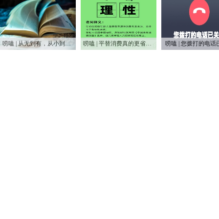
唠嗑 | 从无到有，从小到大，75年家电之变
唠嗑 | 平替消费真的更省钱吗？
唠嗑 | 您拨打的电话