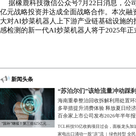
据橡鹿科技微信公众号7月22日消息，公
亿元战略投资并达成全面战略合作。本次融
大对AI炒菜机器人上下游产业链基础设施的
感检测的新一代AI炒菜机器人将于2025年
新闻头条
“苏泊尔们”该给流量冲动踩
海南重拳整治回收拆解利用处置环
多举措提升消费体验 释放夏日经
百余家上市公司发布2026年半年报
“国补”继续！第三批625亿元资金已下达
TCL科技93亿收购项目过会，面板龙头加
家电出口涌动一股“凉”流
|
绿色转型 全