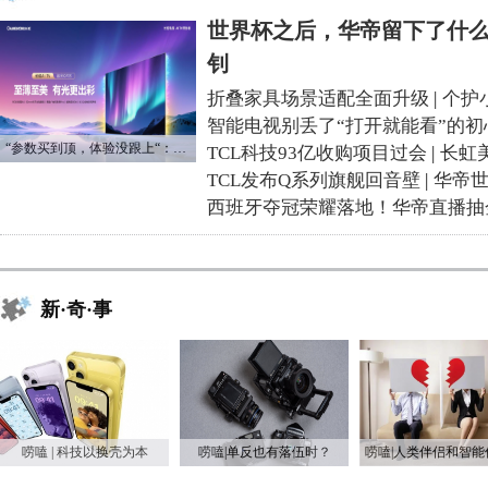
世界杯之后，华帝留下了什么
钊
折叠家具场景适配全面升级
|
个护
智能电视别丢了“打开就能看”的初
“参数买到顶，体验没跟上“：长虹追光Q70S给高端电视打了个样
TCL科技93亿收购项目过会
|
长虹
TCL发布Q系列旗舰回音壁
|
华帝
西班牙夺冠荣耀落地！华帝直播抽
新·奇·事
唠嗑 | 科技以换壳为本
唠嗑|单反也有落伍时？