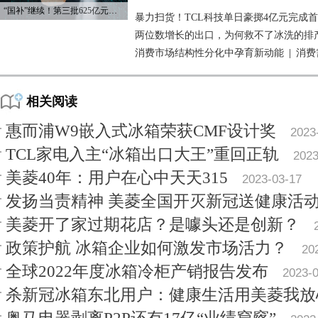
“国补”继续！第三批625亿元资金已下达
暴力扫货！TCL科技单日豪掷4亿元完成
两位数增长的出口，为何救不了冰洗的排
消费市场结构性分化中孕育新动能
|
消费
相关阅读
惠而浦W9嵌入式冰箱荣获CMF设计奖
2023
TCL家电入主“冰箱出口大王”重回正轨
2023
美菱40年：用户在心中天天315
2023-03-17
发扬当责精神 美菱全国开灭新冠送健康活
美菱开了家过期花店？是噱头还是创新？
政策护航 冰箱企业如何激发市场活力？
20
全球2022年度冰箱冷柜产销报告发布
2023-
杀新冠冰箱东北用户：健康生活用美菱我放