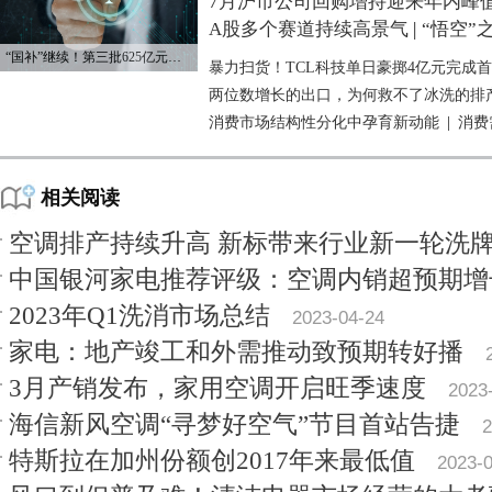
7月沪市公司回购增持迎来年内峰
A股多个赛道持续高景气
|
“悟空”
“国补”继续！第三批625亿元资金已下达
暴力扫货！TCL科技单日豪掷4亿元完成
两位数增长的出口，为何救不了冰洗的排
消费市场结构性分化中孕育新动能
|
消费
相关阅读
空调排产持续升高 新标带来行业新一轮洗
中国银河家电推荐评级：空调内销超预期增
2023年Q1洗消市场总结
2023-04-24
家电：地产竣工和外需推动致预期转好播
3月产销发布，家用空调开启旺季速度
2023
海信新风空调“寻梦好空气”节目首站告捷
2
特斯拉在加州份额创2017年来最低值
2023-