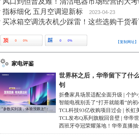
风口到但普及难！清洁电器市场经营的大考
指标细化 五月空调迎新标
2023-04-23
买冰箱空调洗衣机少踩雷！这些选购干货看
0
0%
0
0%
【复制网址】
家电评鉴
世界杯之后，华帝留下了什么
钊
折叠家具场景适配全面升级
|
个护
智能电视别丢了“打开就能看”的初
“参数买到顶，体验没跟上“：长虹追光Q70S给高端电视打了个样
TCL科技93亿收购项目过会
|
长虹
TCL发布Q系列旗舰回音壁
|
华帝
西班牙夺冠荣耀落地！华帝直播抽