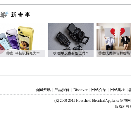
新·奇·事
唠嗑 | 科技以换壳为本
唠嗑|单反也有落伍时？
新闻资讯
产品报价
Discover
网站介绍
网站地图
|
|
|
|
|
@
(R) 2000-2015 Household Electrical Applianc
版权所有