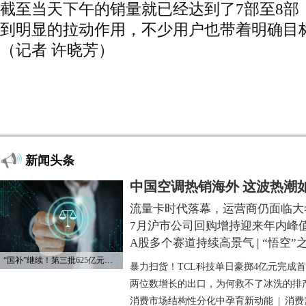
截至当天下午的销量就已经达到了7部至8部
到明显的拉动作用，不少用户也带着明确目
（记者 许晓芳）
新闻头条
中国空调热销海外 这波热潮
流量卡时代落幕，运营商仍面临大
7月沪市公司回购增持迎来年内峰
A股多个赛道持续高景气
|
“悟空”
“国补”继续！第三批625亿元资金已下达
暴力扫货！TCL科技单日豪掷4亿元完成
两位数增长的出口，为何救不了冰洗的排
消费市场结构性分化中孕育新动能
|
消费