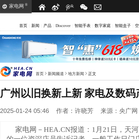
®
家电网
首页
新闻
产品
Discover
智能手表
数字家庭
智能盒子
空
|
|
|
|
|
|
|
首页
新闻频道
地方新闻
正文
广州以旧换新上新 家电及数码
2025-01-24 05:46
作者：
许晓芳
来源：
央广网
家电网－HEA.CN报道：
1月21日，天