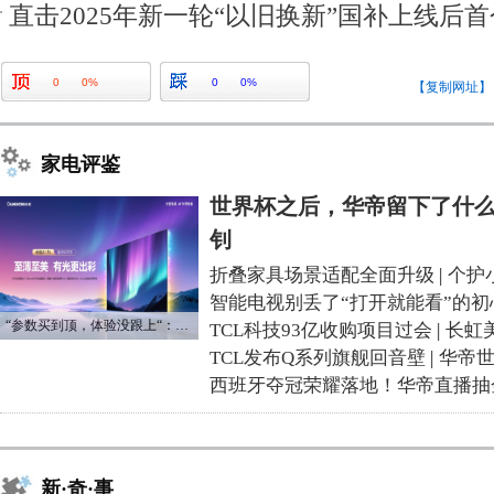
直击2025年新一轮“以旧换新”国补上线后
0
0%
0
0%
【复制网址】
家电评鉴
世界杯之后，华帝留下了什么
钊
折叠家具场景适配全面升级
|
个护
智能电视别丢了“打开就能看”的初
“参数买到顶，体验没跟上“：长虹追光Q70S给高端电视打了个样
TCL科技93亿收购项目过会
|
长虹
TCL发布Q系列旗舰回音壁
|
华帝
西班牙夺冠荣耀落地！华帝直播抽
新·奇·事