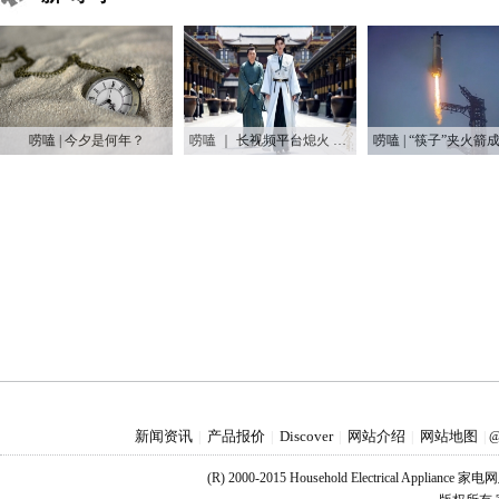
唠嗑 | 今夕是何年？
唠嗑 ｜ 长视频平台熄火 长剧迷你化能逆风翻盘吗？
新闻资讯
产品报价
Discover
网站介绍
网站地图
|
|
|
|
|
@
(R) 2000-2015 Household Electrical Applianc