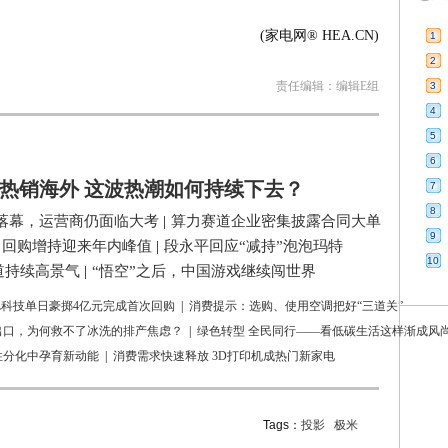
(家电网® HEA.CN)
1
2
责任编辑：编辑E组
3
4
5
6
热销海外 这波热潮如何持续下去？
7
8
落幕，运营商仍面临大考
|
算力赛道企业密集披露合同大单
9
司回购增持迎来年内峰值
|
段永平回应“减持”泡泡玛特
10
道持续高景气
|
“悟空”之后，中国游戏继续闯世界
L科技单日豪掷4亿元完成首次回购
|
消费提示：选购、使用空调把好“三道关”
出口，为何救不了冰洗的排产焦虑？
|
绿色转型 全民同行——看低碳生活这样渐成风
性分化中孕育新动能
|
消费需求快速释放 3D打印机成热门新家电
Tags：
投影
极米