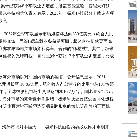
科技累计已获得8个车载业务定点，涵盖智能座舱、智能大灯领
米科技相关负责人表示，2025年，极米科技部分车载定点项
收入。
ights预计，2032年全球车载显示市场规模将达到350亿美元（约合人民
增速将保持10%。尽管B端车载业务前景可期，极米科技仍然要面临
商亦在布局相关市场并获得车厂合作的“橄榄枝”。其中，极米
利侵权的光峰科技，目前已累计获得13个车载业务定点，比极
海外市场以对冲国内市场的萎缩。公开信息显示，2021—
亿元增长至 10.86亿元，境外收入占总营收的比重也从10.7%逐
4年，全球投影机市场出货量达到2016.7万台，同比增长7.5%；
不过，海外市场的竞争也非常激烈，极米科技还要接受国际化进程
杯等体育营销不断塑造高端品牌形象的海信等品牌的正面挑
势、海外市场对手强大……极米科技面临的挑战或许才刚刚开