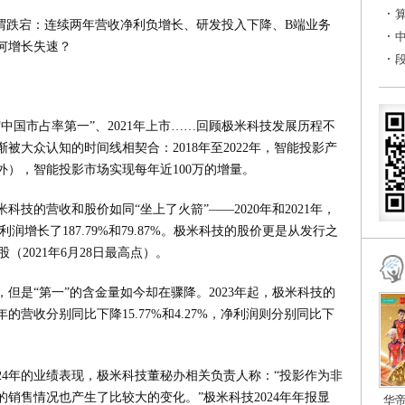
可谓跌宕：连续两年营收净利负增长、研发投入下降、B端业务
何增长失速？
场“中国市占率第一”、2021年上市……回顾极米科技发展历程不
大众认知的时间线相契合：2018年至2022年，智能投影产
之外），智能投影市场实现每年近100万的增量。
技的营收和股价如同“坐上了火箭”——2020年和2021年，
，利润增长了187.79%和79.87%。极米科技的股价更是从发行之
/股（2021年6月28日最高点）。
但是“第一”的含金量如今却在骤降。2023年起，极米科技的
年的营收分别同比下降15.77%和4.27%，净利润则分别同比下
24年的业绩表现，极米科技董秘办相关负责人称：“投影作为非
销售情况也产生了比较大的变化。”极米科技2024年年报显
华