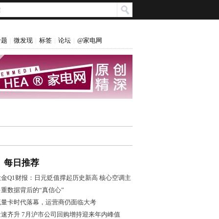
专题
微发现
标签
论坛
@家电网
|
|
|
|
每日推荐
大金Q1财报：日元贬值撑起历史新高 核心空调主
业盈利转弱
多重数据背后的“真信心”
流量卡时代落幕，运营商仍面临大考
量速齐升 7月沪市公司回购增持迎来年内峰值