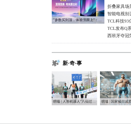
折叠家具场
智能电视别
“参数买到顶，体验没跟上“：长虹追光Q70S给高端电视打了个样
TCL科技9
TCL发布Q
西班牙夺冠
新·奇·事
唠嗑 | 人形机器人“八仙过海”，这届“半马”有点癫