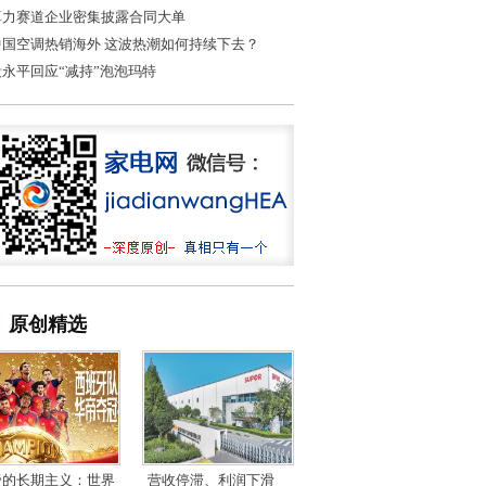
算力赛道企业密集披露合同大单
中国空调热销海外 这波热潮如何持续下去？
段永平回应“减持”泡泡玛特
原创精选
帝的长期主义：世界
营收停滞、利润下滑