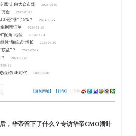
专属”走向大众市场​
2025-05-07
2 万台
2025-01-24
CD还“涨”了5%？
2024-11-27
峰拿到新订单
2024-11-18
归“配角”地位
2024-11-04
继续“翻倍式”增长
2024-04-30
“获益”？
2024-02-19
上？
2024-01-22
3-09-11
D投影仪4K时代
2023-09-01
【复制网址】
【打印】
分享到
后，华帝留下了什么？专访华帝CMO潘叶