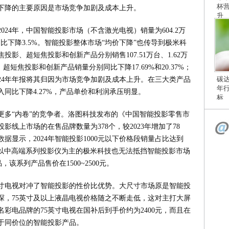
杯
下降的主要原因是市场竞争加剧及成本上升。
升
24年，中国智能投影市场（不含激光电视）销量为604.2万
，同比下降3.5%。智能投影整体市场“均价下降”也传导到极米科
投影、超短焦投影和创新产品分别销售107.51万台、1.62万
超短焦投影和创新产品销量分别同比下降17.69%和20.37%；
碳
24年年报将其归因为市场竞争加剧及成本上升。在三大类产品
年
同比下降4.27%，产品单价和利润承压明显。
标
更多“内卷”的竞争者。洛图科技发布的《中国智能投影零售市
影线上市场的在售品牌数量为378个，较2023年增加了78
显示，2024年智能投影1000元以下价格段销量占比达到
点。原本以中高端系列投影仪为主的极米科技也无法抵挡智能投影市场
，该系列产品售价在1500~2500元。
寸电视对冲了智能投影的性价比优势。大尺寸市场原是智能投
探，75英寸及以上液晶电视价格随之不断走低，这对主打大屏
彩电品牌的75英寸电视在国补后到手价约为2400元，而且在
于同价位的智能投影产品。