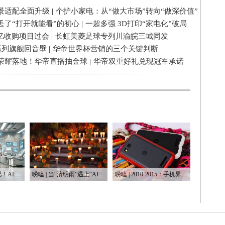
景适配全面升级
|
个护小家电：从“做大市场”转向“做深价值”
丢了“打开就能看”的初心
|
一超多强 3D打印“家电化”破局
3亿收购项目过会
|
长虹美菱足球专列川渝皖三城同发
系列旗舰回音壁
|
华帝世界杯营销的三个关键判断
荣耀落地！华帝直播抽金球
|
华帝双重好礼兑现冠军承诺
唠嗑 | 国家喊你减肥！AI教练真能让你躺瘦？
唠嗑 | 当“清明雨”遇上“AI风” 科技如何重塑我们生活？
唠嗑 | 2010-2015：手机界的午夜巴黎症候群