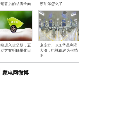
营销背后的品牌全面
苏泊尔怎么了
达峰进入攻坚期，五
京东方、TCL华星利润
行动方案明确量化目
大涨，电视低迷为何挡
不
家电网微博