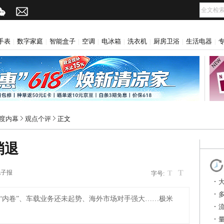
手表
数字家庭
智能盒子
空调
电冰箱
洗衣机
厨房卫浴
生活电器
|
|
|
|
|
|
|
|
r深度内幕
观点个评
正文
消退
T
电子报
T
字号:
“内卷”、车载业务还未起势、海外市场对手强大……极米