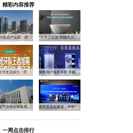
精彩内容推荐
衡阳3U生态产业园：荣电集团的政企合作新答卷
“斗牛士军团”剑指大力神杯，华帝以“一瓷一金”静候荣光
不止玄学更是眼光！西班牙队夺冠，华帝火速官宣启动兑奖福利
聚焦用户场景革新 美菱产品创新打造差异化居家体验
万和电气加快全球布局，海外营收占比升至四成
聚势普及拓赛道，华帝“亮剑”洗碗机峰会，破局存量换新
一周点击排行