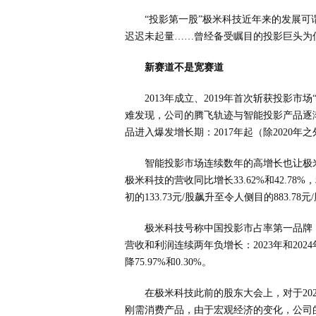
“投影第一股”极米科技近年来的发展
迟迟未起量……曾经备受瞩目的投影巨头为
新赛道不是宽赛道
2013年成立、2019年首次斩获投影市
难发现，公司的腾飞轨迹与智能投影产品逐渐被
品进入爆发增长期：2017年起（除2020年
智能投影市场连续数年的高增长也让极米科
极米科技的营收同比增长33.62%和42.78%
初的133.73元/股飙升至令人侧目的883.78元
极米科技号称中国投影市占率第一品牌，
营收和利润连续两年负增长：2023年和2024
降75.97%和0.30%。
在极米科技此前的股东大会上，对于20
刚需消费产品，由于宏观经济的变化，公司的