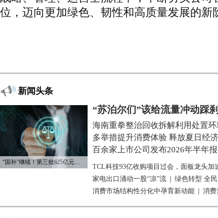
位，迈向更加绿色、韧性和高质量发展的新
新闻头条
“苏泊尔们”该给流量冲动踩
海南重拳整治回收拆解利用处置环
多举措提升消费体验 释放夏日经
百余家上市公司发布2026年半年报
“国补”继续！第三批625亿元资金已下达
TCL科技93亿收购项目过会，面板龙头加
家电出口涌动一股“凉”流
|
绿色转型 全
消费市场结构性分化中孕育新动能
|
消费