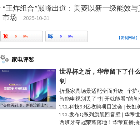
“王炸组合”巅峰出道：美菱以新一级能效
市场
2025-10-31
0
0%
0
0%
【复制网址】
家电评鉴
世界杯之后，华帝留下了什么
钊
折叠家具场景适配全面升级
|
个护
智能电视别丢了“打开就能看”的初
“参数买到顶，体验没跟上“：长虹追光Q70S给高端电视打了个样
TCL科技93亿收购项目过会
|
长虹
TCL发布Q系列旗舰回音壁
|
华帝
西班牙夺冠荣耀落地！华帝直播抽