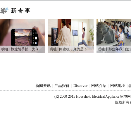
新·奇·事
唠嗑 | 旅途随手拍，为何手机是普通人最好的摄影利器
唠嗑 | 闺蜜机，真的是下一个爆款吗？
新闻资讯
产品报价
Discover
网站介绍
网站地图
|
|
|
|
|
@
(R) 2000-2015 Household Electrical Applianc
版权所有