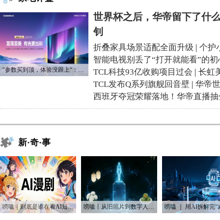
世界杯之后，华帝留下了什么
钊
折叠家具场景适配全面升级
|
个护
智能电视别丢了“打开就能看”的初
“参数买到顶，体验没跟上“：长虹追光Q70S给高端电视打了个样
TCL科技93亿收购项目过会
|
长虹
TCL发布Q系列旗舰回音壁
|
华帝
西班牙夺冠荣耀落地！华帝直播抽
新·奇·事
唠嗑｜到底是谁在看AI短剧？！
唠嗑丨从旧照片到数字人：AI如何“复活”我们的思念