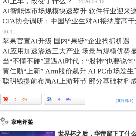
AI上车，改变了什么？
2026-06-12
AI智能体市场规模快速攀升 软件行业迎来
CFA协会调研：中国毕业生对AI接纳度高
06-11
苹果官宣AI升级 国内“果链”企业抢抓机遇
AI应用加速渗透三大产业 场景与规模优势
当“不懂不碰”遭遇AI时代：“股神”也要说句
黄仁勋“上新” Arm股价飙升 AI PC市场发
聪明钱提前布局AI上游环节 部分基础材料
0
0%
0
0%
【复制网址】
家电评鉴
世界杯之后，华帝留下了什么