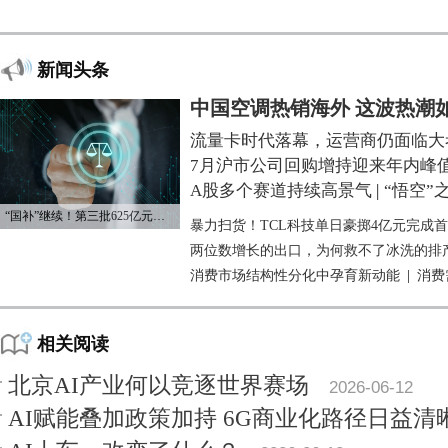
新闻头条
中国空调热销海外 这波热潮
流量卡时代落幕，运营商仍面临大
7月沪市公司回购增持迎来年内峰
A股多个赛道持续高景气
|
“悟空”
“国补”继续！第三批625亿元资金已下达
暴力扫货！TCL科技单日豪掷4亿元完成
两位数增长的出口，为何救不了冰洗的排
消费市场结构性分化中孕育新动能
|
消费
相关阅读
北京AI产业何以竞逐世界赛场
2026-06-12
AI赋能叠加政策加持 6G商业化路径日益清