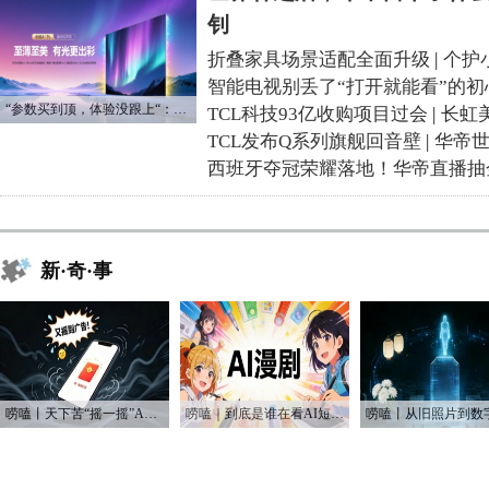
钊
折叠家具场景适配全面升级
|
个护
智能电视别丢了“打开就能看”的初
“参数买到顶，体验没跟上“：长虹追光Q70S给高端电视打了个样
TCL科技93亿收购项目过会
|
长虹
TCL发布Q系列旗舰回音壁
|
华帝
西班牙夺冠荣耀落地！华帝直播抽
新·奇·事
唠嗑丨天下苦“摇一摇”APP跳转久矣
唠嗑｜到底是谁在看AI短剧？！