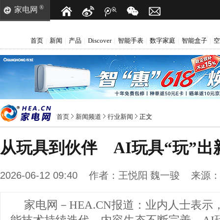
®
家电网
首页
新闻
产品
Discover
智能手表
数字家庭
智能盒子
空
|
|
|
|
|
|
|
首页
新闻频道
行业新闻
正文
从玩具到伙伴 AI玩具“玩”出
2026-06-12 09:40
作者：
王悦阳 魏一骏
来源
家电网－HEA.CN报道：
业内人士表示