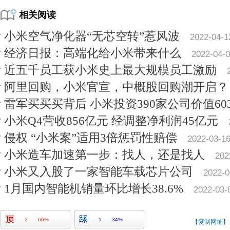
相关阅读
小米空气净化器“无芯空转”惹风波
2022-04-1
经济日报：高端化给小米带来什么
2022-04-
近五千员工获小米史上最大规模员工激励
阿里回购，小米官宣，中概股回购潮开启？
雷军买买买背后 小米投资390家公司价值60
小米Q4营收856亿元 经调整净利润45亿元
侵权 “小米案”适用3倍惩罚性赔偿
2022-03-1
小米造车加速第一步：找人，还是找人
202
小米又入股了一家智能车载芯片公司
2022-0
1月国内智能机销量环比增长38.6%
2022-03-
2
66%
1
34%
【复制网址】