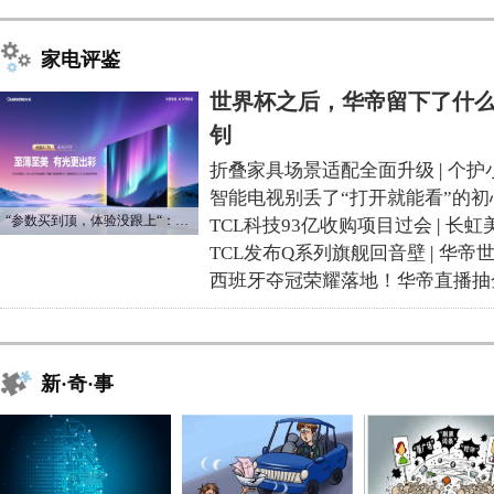
家电评鉴
世界杯之后，华帝留下了什么
钊
折叠家具场景适配全面升级
|
个护
智能电视别丢了“打开就能看”的初
“参数买到顶，体验没跟上“：长虹追光Q70S给高端电视打了个样
TCL科技93亿收购项目过会
|
长虹
TCL发布Q系列旗舰回音壁
|
华帝
西班牙夺冠荣耀落地！华帝直播抽
新·奇·事