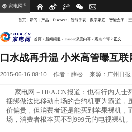
®
家电网
首页
新闻
产品
Discover
智能手表
数字家庭
智能盒子
空
|
|
|
|
|
|
|
首页
新闻频道
Insider深度内幕
观点个评
正文
口水战再升温 小米高管曝互联
2015-06-16 08:10
作者：
薛松
来源：
广州日报
家电网－HEA.CN报道：
也有行内人士
捆绑做法比移动市场的合约机更为霸道，
价偏贵，但消费者还是能买到苹果裸机，
场，消费者根本买不到999元的电视裸机。