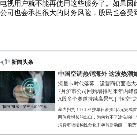
电视用户就不能再使用这些服务了。如果因
公司也会承担很大的财务风险，股民也会受
新闻头条
中国空调热销海外 这波热潮
流量卡时代落幕，运营商仍面临大
7月沪市公司回购增持迎来年内峰
A股多个赛道持续高景气
|
“悟空”
“国补”继续！第三批625亿元资金已下达
暴力扫货！TCL科技单日豪掷4亿元完成
两位数增长的出口，为何救不了冰洗的排
消费市场结构性分化中孕育新动能
|
消费