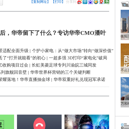
【复制网址】
【打印】
分享到
后，华帝留下了什么？专访华帝CMO潘叶
景适配全面升级
|
个护小家电：从“做大市场”转向“做深价值”
丢了“打开就能看”的初心
|
一超多强 3D打印“家电化”破局
3亿收购项目过会
|
长虹美菱足球专列川渝皖三城同发
系列旗舰回音壁
|
华帝世界杯营销的三个关键判断
荣耀落地！华帝直播抽金球
|
华帝双重好礼兑现冠军承诺