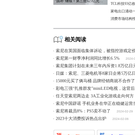
“国补”继续！第三批625亿元资金已下达
TCL科技93
家电出口涌动一
消费市场结构
相关阅读
索尼在英国面临集体诉讼，被指控游戏定
索尼第一财季净利润同比增长6.5%
2024-
索尼集团计划在未来三年内斥资1.8万亿日
日媒：索尼、三菱电机等8家日企将5万亿
15000元买了俩马桶 品牌经销商就不合作
彩电三强“扎推群发”miniLED电视，这背
任天堂索尼两边走 3A工业化游戏走向何方
索尼中国辟谣 手机业务在华正在稳健运营
索尼将裁员8%：PS5卖不动了
2024-02-29
2023十大消费投诉热点出炉
2024-02-06