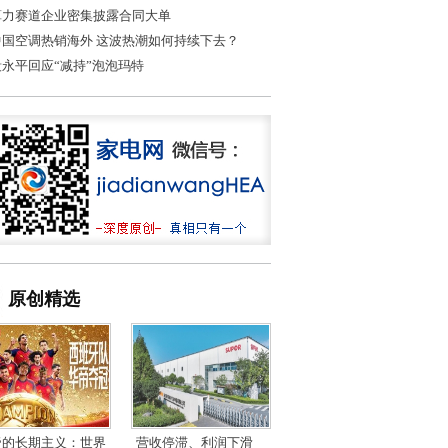
算力赛道企业密集披露合同大单
中国空调热销海外 这波热潮如何持续下去？
段永平回应“减持”泡泡玛特
原创精选
帝的长期主义：世界
营收停滞、利润下滑