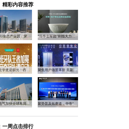
精彩内容推荐
衡阳3U生态产业园：荣电集团的政企合作新答卷
“斗牛士军团”剑指大力神杯，华帝以“一瓷一金”静候荣光
不止玄学更是眼光！西班牙队夺冠，华帝火速官宣启动兑奖福利
聚焦用户场景革新 美菱产品创新打造差异化居家体验
万和电气加快全球布局，海外营收占比升至四成
聚势普及拓赛道，华帝“亮剑”洗碗机峰会，破局存量换新
一周点击排行