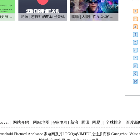
1
唠嗑 | 平替消费真的更省钱吗？
唠嗑 | 您拨打的电话已关机
唠嗑 | 人能阻挡AIGC的浪潮吗
2
3
4
5
6
7
8
9
10
cover
网站介绍
网站地图
新浪
腾讯
网易
全球排名
百度新
|
|
|
@家电网 [
]
|
|
Household Electrical Appliance 家电网及其LOGO为VIMTOP之注册商标 Guangzhou Value medi