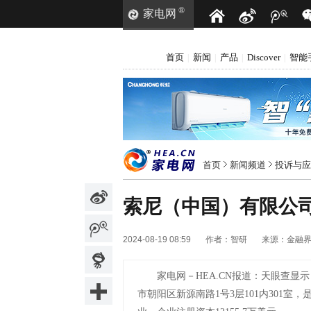
®
家电网
首页
新闻
产品
Discover
智能
|
|
|
|
首页
新闻频道
投诉与应
索尼（中国）有限公司
2024-08-19 08:59
作者：
智研
来源：
金融
家电网－HEA.CN报道：
天眼查显示，
市朝阳区新源南路1号3层101内301