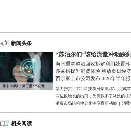
新闻头条
“苏泊尔们”该给流量冲动踩
海南重拳整治回收拆解利用处置环
多举措提升消费体验 释放夏日经
百余家上市公司发布2026年半年报
“国补”继续！第三批625亿元资金已下达
暴力扫货！TCL科技单日豪掷4亿元完成
两位数增长的出口，为何救不了冰洗的排
消费市场结构性分化中孕育新动能
|
消费
相关阅读