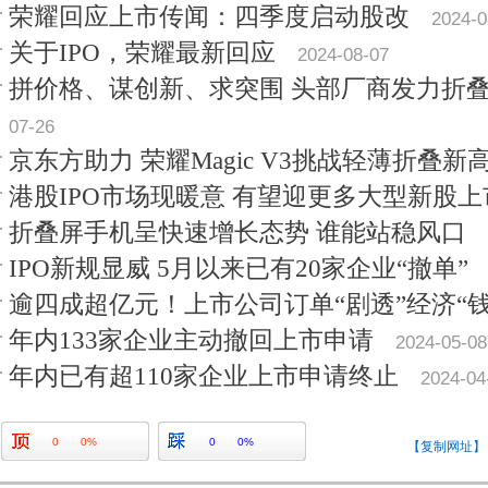
荣耀回应上市传闻：四季度启动股改
2024-0
关于IPO，荣耀最新回应
2024-08-07
拼价格、谋创新、求突围 头部厂商发力折
07-26
京东方助力 荣耀Magic V3挑战轻薄折叠新
港股IPO市场现暖意 有望迎更多大型新股上
折叠屏手机呈快速增长态势 谁能站稳风口
IPO新规显威 5月以来已有20家企业“撤单”
逾四成超亿元！上市公司订单“剧透”经济“钱
年内133家企业主动撤回上市申请
2024-05-08
年内已有超110家企业上市申请终止
2024-04
0
0%
0
0%
【复制网址】