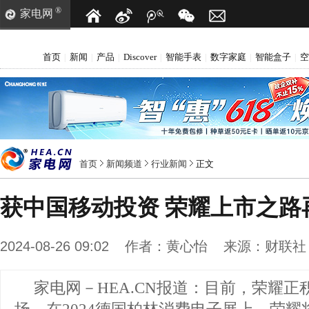
®
家电网
首页
新闻
产品
Discover
智能手表
数字家庭
智能盒子
空
|
|
|
|
|
|
|
首页
新闻频道
行业新闻
正文
获中国移动投资 荣耀上市之路
2024-08-26 09:02
作者：
黄心怡
来源：
财联社
家电网－HEA.CN报道：
目前，荣耀正