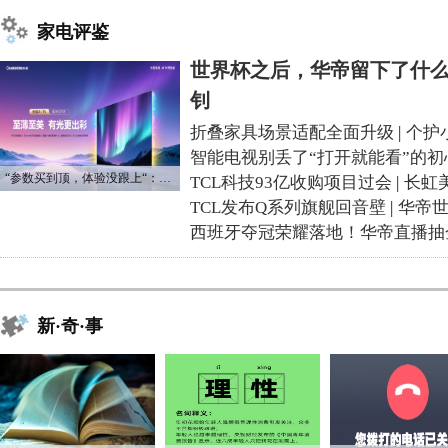
家电评鉴
世界杯之后，华帝留下了什么
钊
折叠家具场景适配全面升级
|
个护
智能电视别丢了“打开就能看”的初
“参数买到顶，体验没跟上“：长虹追光Q70S给高端电视打了个样
TCL科技93亿收购项目过会
|
长虹
TCL发布Q系列旗舰回音壁
|
华帝
西班牙夺冠荣耀落地！华帝直播抽
新·奇·事