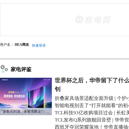
用户名：
HEA网友
快速登录
家电评鉴
世界杯之后，华帝留下了什么
钊
折叠家具场景适配全面升级
|
个护
智能电视别丢了“打开就能看”的初
“参数买到顶，体验没跟上“：长虹追光Q70S给高端电视打了个样
TCL科技93亿收购项目过会
|
长虹
TCL发布Q系列旗舰回音壁
|
华帝
西班牙夺冠荣耀落地！华帝直播抽