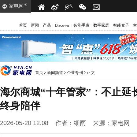
®
家电网
首页
新闻
产品
Discover
智能手表
数字家庭
智能盒子
空
|
|
|
|
|
|
|
首页
新闻频道
企业专刊
正文
海尔商城“十年管家”：不止延
终身陪伴
2026-05-20 12:08
作者：
细雨
来源：
家电网