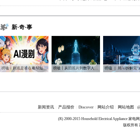
新·奇·事
唠嗑｜到底是谁在看AI短剧？！
唠嗑丨从旧照片到数字人：AI如何“复活”我们的思念
新闻资讯
产品报价
Discover
网站介绍
网站地图
|
|
|
|
|
@
(R) 2000-2015 Household Electrical Applianc
版权所有