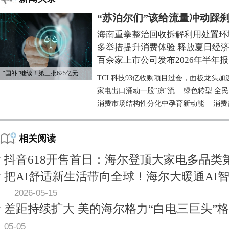
“苏泊尔们”该给流量冲动踩
海南重拳整治回收拆解利用处置环
多举措提升消费体验 释放夏日经
百余家上市公司发布2026年半年报
“国补”继续！第三批625亿元资金已下达
TCL科技93亿收购项目过会，面板龙头加
家电出口涌动一股“凉”流
|
绿色转型 全
消费市场结构性分化中孕育新动能
|
消费
相关阅读
抖音618开售首日：海尔登顶大家电多品类
把AI舒适新生活带向全球！海尔大暖通AI
2026-05-15
差距持续扩大 美的海尔格力“白电三巨头”
05-05