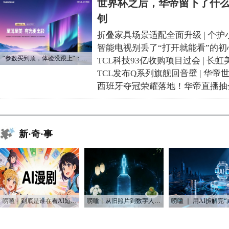
世界杯之后，华帝留下了什么
钊
折叠家具场景适配全面升级
|
个护
智能电视别丢了“打开就能看”的初
“参数买到顶，体验没跟上“：长虹追光Q70S给高端电视打了个样
TCL科技93亿收购项目过会
|
长虹
TCL发布Q系列旗舰回音壁
|
华帝
西班牙夺冠荣耀落地！华帝直播抽
新·奇·事
唠嗑｜到底是谁在看AI短剧？！
唠嗑丨从旧照片到数字人：AI如何“复活”我们的思念