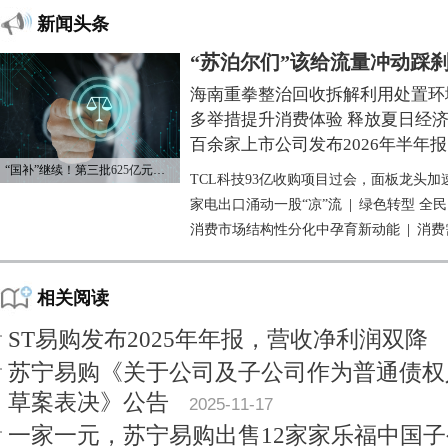
新闻头条
“苏泊尔们”该给流量冲动踩
海南重拳整治回收拆解利用处置环
多举措提升消费体验 释放夏日经
百余家上市公司发布2026年半年报
“国补”继续！第三批625亿元资金已下达
TCL科技93亿收购项目过会，面板龙头加
家电出口涌动一股“凉”流
|
绿色转型 全
消费市场结构性分化中孕育新动能
|
消费
相关阅读
ST易购发布2025年年报，营收净利润双降
苏宁易购《关于公司及子公司作为普通债权
草案表决》公告
2025-11-17
一家一元，苏宁易购出售12家家乐福中国