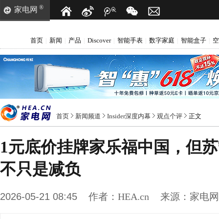
®
家电网
首页
新闻
产品
Discover
智能手表
数字家庭
智能盒子
空
|
|
|
|
|
|
|
首页
新闻频道
Insider深度内幕
观点个评
正文
1元底价挂牌家乐福中国，但
不只是减负
2026-05-21 08:45
作者：
HEA.cn
来源：
家电网