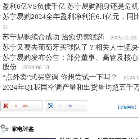
盈利6亿VS负债千亿 苏宁易购翻身还是危
苏宁易购2024全年盈利净利润6.1亿元，同比增
31
苏宁易购续命成功 治愈仍需猛药
2025-01-23
苏宁又要去葡萄牙买球队了？相关人士坚决
苏宁易购发布公告：部分董事、高管及核心
股份
2024-06-13
“点外卖”式买空调 你想尝试一下吗？
2024-
2024年Q1我国空调产量和出货量均超五千
0
0%
0
0%
【复制网址】
家电评鉴