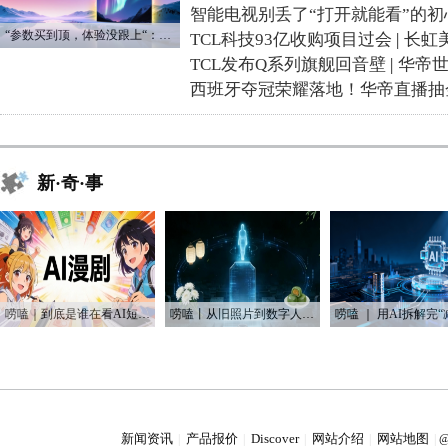
智能电视别丢了“打开就能看”的初
“参数买到顶，体验没跟上“：长虹追光Q70S给高端电视打了个样
TCL科技93亿收购项目过会
|
长虹
TCL发布Q系列旗舰回音壁
|
华帝
西班牙夺冠荣耀落地！华帝直播抽
新·奇·事
唠嗑｜到底是谁在看AI短剧？！
唠嗑丨从旧照片到数字人：AI如何“复活”我们的思念
新闻资讯
产品报价
Discover
网站介绍
网站地图
|
|
|
|
|
@