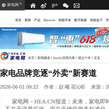
®
家电网
首页
新闻
产品
Discover
智能手表
数字家庭
智能盒子
空
|
|
|
|
|
|
|
首页
新闻频道
Insider深度内幕
观点个评
正文
家电品牌竞逐“外卖”新赛道
2026-06-01 09:22
作者：
赵 曦 花沁昕
来源：
家电网－HEA.CN报道：
未来，家电即