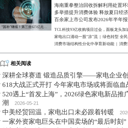
海南重拳整治回收拆解利用处置环
多举措提升消费体验 释放夏日经
百余家上市公司发布2026年半年报
“国补”继续！第三批625亿元资金已下达
TCL科技93亿收购项目过会，面板龙头加
家电出口涌动一股“凉”流
|
绿色转型 全
消费市场结构性分化中孕育新动能
|
消费
相关阅读
深耕全球赛道 锻造品质引擎——家电企业
618大战正式开打 今年家电市场或将面临血
520遇上“首发上海”，2026绿色家电新品
潮
2026-05-21
中美经贸回温，家电出口未必跟着转暖
202
一家外资家电巨头在中国卖场的“最后时刻”