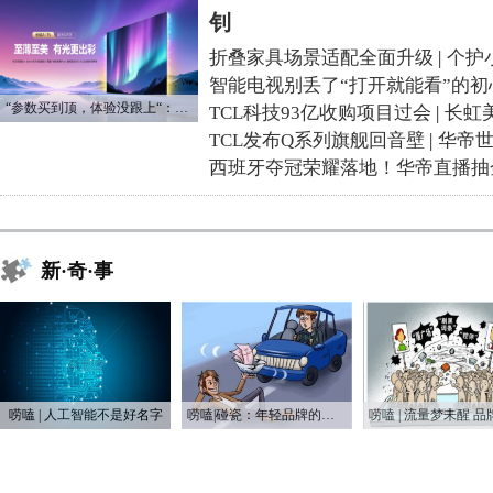
钊
折叠家具场景适配全面升级
|
个护
智能电视别丢了“打开就能看”的初
“参数买到顶，体验没跟上“：长虹追光Q70S给高端电视打了个样
TCL科技93亿收购项目过会
|
长虹
TCL发布Q系列旗舰回音壁
|
华帝
西班牙夺冠荣耀落地！华帝直播抽
新·奇·事
唠嗑 | 人工智能不是好名字
唠嗑|碰瓷：年轻品牌的第一次营销战