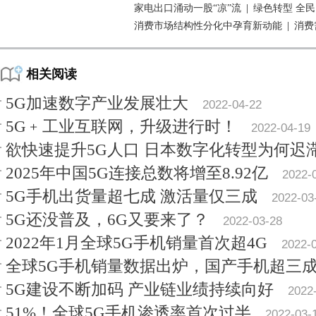
家电出口涌动一股“凉”流
|
绿色转型 全
消费市场结构性分化中孕育新动能
|
消费
相关阅读
5G加速数字产业发展壮大
2022-04-22
5G﹢工业互联网，升级进行时！
2022-04-19
欲快速提升5G人口 日本数字化转型为何迟
2025年中国5G连接总数将增至8.92亿
2022-
5G手机出货量超七成 激活量仅三成
2022-03
5G还没普及，6G又要来了？
2022-03-28
2022年1月全球5G手机销量首次超4G
2022-
全球5G手机销量数据出炉，国产手机超三
5G建设不断加码 产业链业绩持续向好
2022
51%！全球5G手机渗透率首次过半
2022-03-