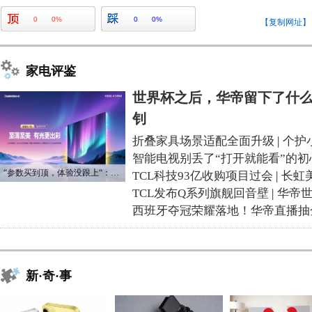
0
0%
0
0%
【复制网址】
家电评鉴
世界杯之后，华帝留下了什么
钊
折叠家具场景适配全面升级
|
个护
智能电视别丢了“打开就能看”的初
“参数买到顶，体验没跟上“：长虹追光Q70S给高端电视打了个样
TCL科技93亿收购项目过会
|
长虹
TCL发布Q系列旗舰回音壁
|
华帝
西班牙夺冠荣耀落地！华帝直播抽
新·奇·事