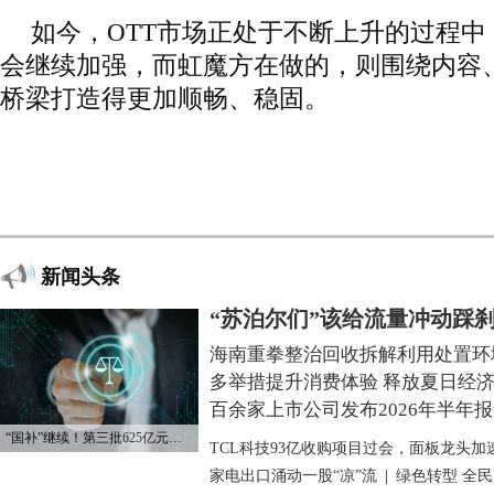
如今，OTT市场正处于不断上升的过程
会继续加强，而虹魔方在做的，则围绕内容
桥梁打造得更加顺畅、稳固。
新闻头条
“苏泊尔们”该给流量冲动踩
海南重拳整治回收拆解利用处置环
多举措提升消费体验 释放夏日经
百余家上市公司发布2026年半年报
“国补”继续！第三批625亿元资金已下达
TCL科技93亿收购项目过会，面板龙头加
家电出口涌动一股“凉”流
|
绿色转型 全