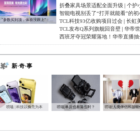
折叠家具场景适配全面升级
|
个护
智能电视别丢了“打开就能看”的初
“参数买到顶，体验没跟上“：长虹追光Q70S给高端电视打了个样
TCL科技93亿收购项目过会
|
长虹
TCL发布Q系列旗舰回音壁
|
华帝
西班牙夺冠荣耀落地！华帝直播抽
新·奇·事
唠嗑 | 科技以换壳为本
唠嗑|单反也有落伍时？