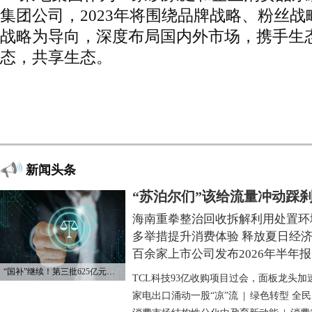
集团公司，2023年将围绕品牌战略、粉丝
战略为导向，深度布局国内外市场，携手生
态，共享生态。
新闻头条
“苏泊尔们”该给流量冲动踩
海南重拳整治回收拆解利用处置环
多举措提升消费体验 释放夏日经
百余家上市公司发布2026年半年报
“国补”继续！第三批625亿元资金已下达
TCL科技93亿收购项目过会，面板龙头加
家电出口涌动一股“凉”流
|
绿色转型 全