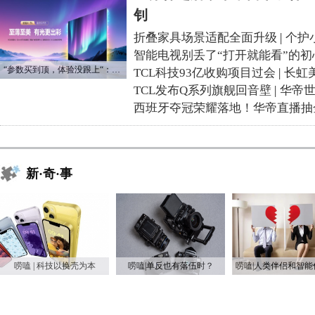
钊
折叠家具场景适配全面升级
|
个护
智能电视别丢了“打开就能看”的初
“参数买到顶，体验没跟上“：长虹追光Q70S给高端电视打了个样
TCL科技93亿收购项目过会
|
长虹
TCL发布Q系列旗舰回音壁
|
华帝
西班牙夺冠荣耀落地！华帝直播抽
新·奇·事
唠嗑 | 科技以换壳为本
唠嗑|单反也有落伍时？