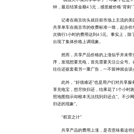
钟，最后结算金额4.5元，感觉被价格‘背刺
记者在南京街头就目前市场上主流的美
共享单车在南京市的收费标准一致，起步价均为
次骑行1小时的费用达到4.5元。事实上，
出现了集体价格上调现象。
然而，共享产品价格的上涨似乎并未带
序，发现想要充电，首先需要关注公众号。
往往还嵌套着另一重广告，一不留神就会误
此外，“好借难还”也是用户们对共享
享充电宝，想尽快归还，结果花了1个小时跑
照地图指示却根本无法找到归还点”。不少
归还的现象”。
“权宜之计”
共享产品的费用上涨，是否意味着这些提