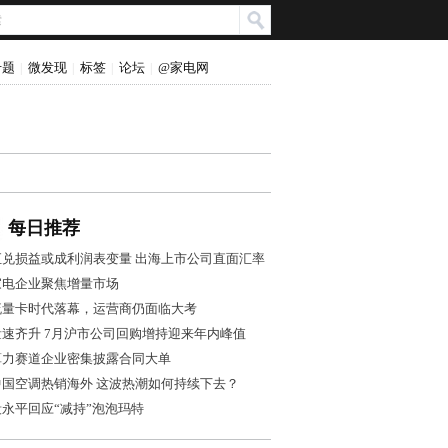
专题
微发现
标签
论坛
@家电网
|
|
|
|
每日推荐
汇兑损益或成利润表变量 出海上市公司直面汇率
风控大考
家电企业聚焦增量市场
流量卡时代落幕，运营商仍面临大考
量速齐升 7月沪市公司回购增持迎来年内峰值
算力赛道企业密集披露合同大单
中国空调热销海外 这波热潮如何持续下去？
段永平回应“减持”泡泡玛特