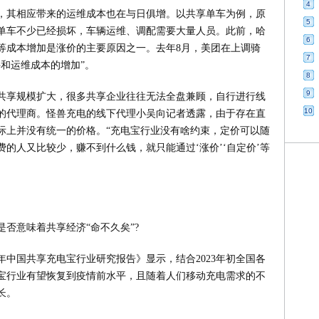
4
，其相应带来的运维成本也在与日俱增。以共享单车为例，原
5
单车不少已经损坏，车辆运维、调配需要大量人员。此前，哈
6
等成本增加是涨价的主要原因之一。去年8月，美团在上调骑
7
和运维成本的增加”。
8
9
共享规模扩大，很多共享企业往往无法全盘兼顾，自行进行线
10
的代理商。怪兽充电的线下代理小吴向记者透露，由于存在直
际上并没有统一的价格。“充电宝行业没有啥约束，定价可以随
的人又比较少，赚不到什么钱，就只能通过‘涨价’‘自定价’等
否意味着共享经济“命不久矣”?
3年中国共享充电宝行业研究报告》显示，结合2023年初全国各
宝行业有望恢复到疫情前水平，且随着人们移动充电需求的不
长。