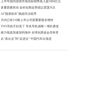
上半年国内游戏市场实际销售收入超1884亿元
多重因素扰动 金价短期走势或以震荡为主
AI“隐形欺诈”挑战司法程序
月内已有210家上市公司获重要股东增持
TWS耳机不好卖了 耳夹耳机成唯一增长赛道
格力电器加速加码海外 全球化牌桌会否有变
从“卖出去”到“走进去” 中国汽车出海进