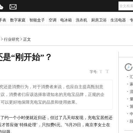
手表
数字家庭
智能盒子
空调
电冰箱
洗衣机
厨房卫浴
生活电器
|
|
|
|
|
|
|
|
行业研究
正文
还是“刚开始”？
T
T
字号:
究还是消费行为，对于消费者来说，也应自主提高甄别意
建议，消费者们应该选择靠谱知名的充电宝品牌，正规的企
，可以更好地保障充电宝的品质和使用效果。
用了约一个小时便就近归还，但过了几天却发现，充电宝居然还
后才答应做‘特殊处理’，只扣费6元。”6月29日，南京李女士在
的问题。