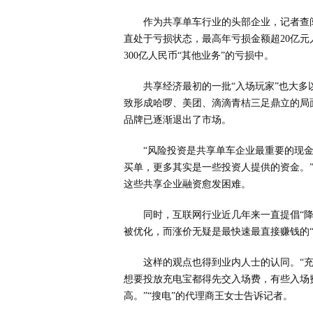
作为共享单车行业的头部企业，记者查阅
直处于亏损状态，最高年亏损金额超20亿元
300亿人民币“其他业务”的亏损中。
共享经济最初的一批“入场玩家”也大
致形成哈啰、美团、滴滴青桔三足鼎立的局
品牌已逐渐退出了市场。
“风险投资是共享单车企业最重要的现
买单，更多其实是一些投资人提供的资金。
这些共享企业融资愈发困难。
同时，互联网行业近几年来一直提倡“
被优化，而涨价无疑是最快速最直接赚钱的“
这样的观点也得到业内人士的认同。“
想要投放充电宝都得先交入场费，有些入场
高。”“搜电”的代理商王女士告诉记者。