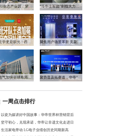
衡阳3U生态产业园：荣电集团的政企合作新答卷
“斗牛士军团”剑指大力神杯，华帝以“一瓷一金”静候荣光
不止玄学更是眼光！西班牙队夺冠，华帝火速官宣启动兑奖福利
聚焦用户场景革新 美菱产品创新打造差异化居家体验
万和电气加快全球布局，海外营收占比升至四成
聚势普及拓赛道，华帝“亮剑”洗碗机峰会，破局存量换新
一周点击排行
以瓷为媒讲好中国故事：华帝世界杯营销背后
坚守初心，兑现承诺，华帝让非遗文化走进日
生活家电带动 LG电子业绩创历史同期新高