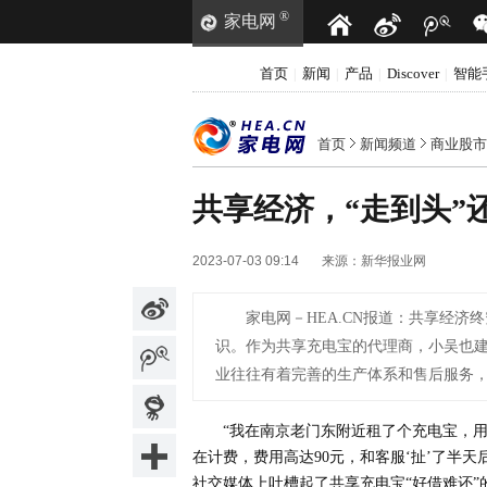
®
家电网
首页
新闻
产品
Discover
智能
|
|
|
|
首页
新闻频道
商业股市
共享经济，“走到头”
2023-07-03 09:14
来源：
新华报业网
家电网－HEA.CN报道：
共享经济终
识。作为共享充电宝的代理商，小吴也
业往往有着完善的生产体系和售后服务
“我在南京老门东附近租了个充电宝，
在计费，费用高达90元，和客服‘扯’了半天
社交媒体上吐槽起了共享充电宝“好借难还”