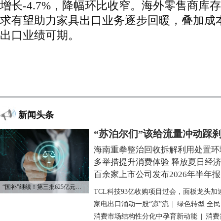
增长-4.7%，降幅环比收窄。海外零售商库
求有望助力家具出口业务逐步回暖，叠加成
出口业绩可期。
新闻头条
“苏泊尔们”该给流量冲动踩
海南重拳整治回收拆解利用处置环
多举措提升消费体验 释放夏日经
百余家上市公司发布2026年半年报
“国补”继续！第三批625亿元资金已下达
TCL科技93亿收购项目过会，面板龙头加
家电出口涌动一股“凉”流
|
绿色转型 全
消费市场结构性分化中孕育新动能
|
消费