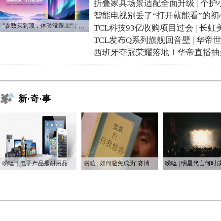
折叠家具场景适配全面升级
|
个护
智能电视别丢了“打开就能看”的初
“参数买到顶，体验没跟上“：长虹追光Q70S给高端电视打了个样
TCL科技93亿收购项目过会
|
长虹
TCL发布Q系列旗舰回音壁
|
华帝
西班牙夺冠荣耀落地！华帝直播抽
新·奇·事
唠嗑｜电子产品是耐用品还是消耗品？
唠嗑 | 如何避免成为“赛博韭菜”？