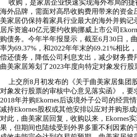
收购，是家居企业快速实现海外布局的捷
海外品牌，需面对高昂收购费用带来的资金
美家居仍保持着家具行业最大的海外并购记录
居斥资逾40亿元要约收购挪威上市公司Ekor
购债务。今年半年报显示，截至6月30日，
率为69.37%，和2022年年末的69.21%
偿还债务，降低公司利息支出，减少财务费
曲美家居筹划了2023年度向特定对象发行股
上交所8月初发布的《关于曲美家居集团
对象发行股票的审核中心意见落实函》，要
2018年并购Ekornes后该境外子公司的经
减持Ekornes股权或其他安排以应对并购形
对此，曲美家居回复，收购以来，Ekornes
果，但期间也陆续受到外界多重不利因素的
成效未能完全达到交易前预期。曲美家居披露