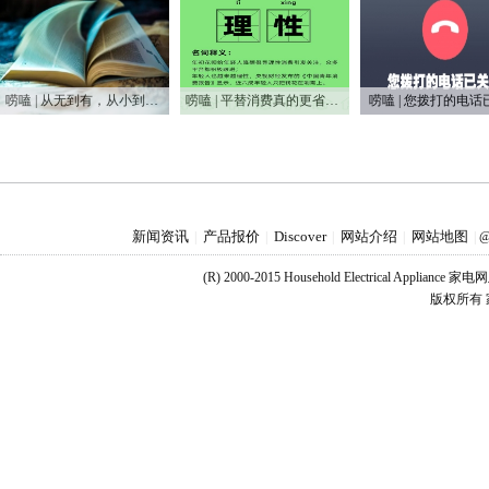
唠嗑 | 从无到有，从小到大，75年家电之变
唠嗑 | 平替消费真的更省钱吗？
唠嗑 | 您拨打的电话
新闻资讯
产品报价
Discover
网站介绍
网站地图
|
|
|
|
|
@
(R) 2000-2015 Household Electrical Applianc
版权所有