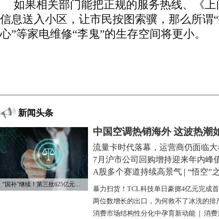
如果相关部门能把正规的服务热线、《上
信息送入小区，让市民按图索骥，那么所谓
心”等家电维修“李鬼”的生存空间将更小。
新闻头条
中国空调热销海外 这波热潮
流量卡时代落幕，运营商仍面临大
7月沪市公司回购增持迎来年内峰
A股多个赛道持续高景气
|
“悟空”
“国补”继续！第三批625亿元资金已下达
暴力扫货！TCL科技单日豪掷4亿元完成
两位数增长的出口，为何救不了冰洗的排
消费市场结构性分化中孕育新动能
|
消费