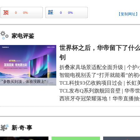
0
0%
0
0%
【复制网址】
家电评鉴
世界杯之后，华帝留下了什么
钊
折叠家具场景适配全面升级
|
个护
智能电视别丢了“打开就能看”的初
“参数买到顶，体验没跟上“：长虹追光Q70S给高端电视打了个样
TCL科技93亿收购项目过会
|
长虹
TCL发布Q系列旗舰回音壁
|
华帝
西班牙夺冠荣耀落地！华帝直播抽
新·奇·事