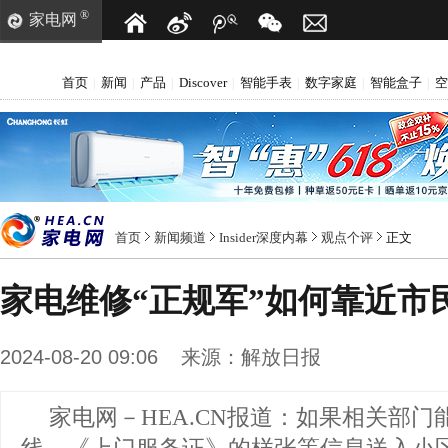
®
家电网
首页
新闻
产品
Discover
智能手表
数字家庭
智能盒子
空
|
|
|
|
|
|
|
首页
新闻频道
Insider深度内幕
观点个评
正文
家电维修“正规军”如何靠近市
2024-08-20 09:06
来源：
解放日报
家电网－HEA.CN报道：
如果相关部门