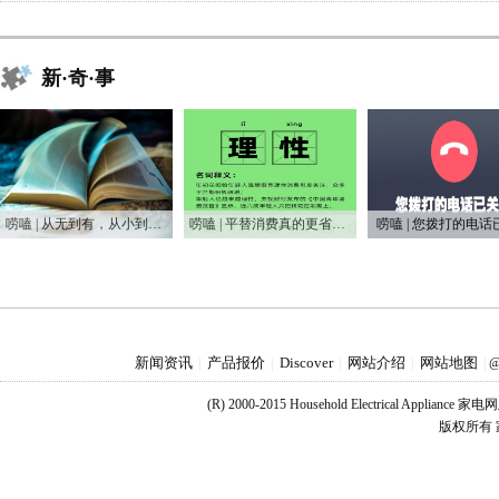
新·奇·事
唠嗑 | 从无到有，从小到大，75年家电之变
唠嗑 | 平替消费真的更省钱吗？
唠嗑 | 您拨打的电话
新闻资讯
产品报价
Discover
网站介绍
网站地图
|
|
|
|
|
@
(R) 2000-2015 Household Electrical Applianc
版权所有