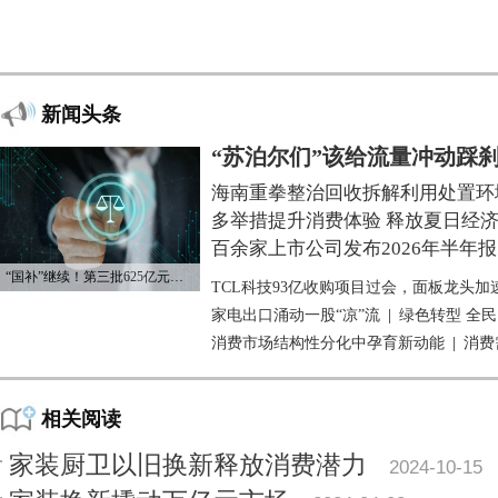
新闻头条
“苏泊尔们”该给流量冲动踩
海南重拳整治回收拆解利用处置环
多举措提升消费体验 释放夏日经
百余家上市公司发布2026年半年报
“国补”继续！第三批625亿元资金已下达
TCL科技93亿收购项目过会，面板龙头加
家电出口涌动一股“凉”流
|
绿色转型 全
消费市场结构性分化中孕育新动能
|
消费
相关阅读
家装厨卫以旧换新释放消费潜力
2024-10-15