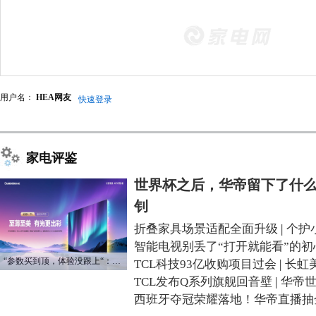
用户名：
HEA网友
快速登录
家电评鉴
世界杯之后，华帝留下了什么
钊
折叠家具场景适配全面升级
|
个护
智能电视别丢了“打开就能看”的初
“参数买到顶，体验没跟上“：长虹追光Q70S给高端电视打了个样
TCL科技93亿收购项目过会
|
长虹
TCL发布Q系列旗舰回音壁
|
华帝
西班牙夺冠荣耀落地！华帝直播抽