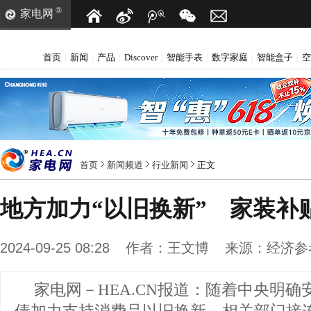
®
家电网
首页
新闻
产品
Discover
智能手表
数字家庭
智能盒子
空
|
|
|
|
|
|
|
首页
新闻频道
行业新闻
正文
地方加力“以旧换新” 家装补
2024-09-25 08:28
作者：
王文博
来源：
经济参
家电网－HEA.CN报道：
随着中央明确