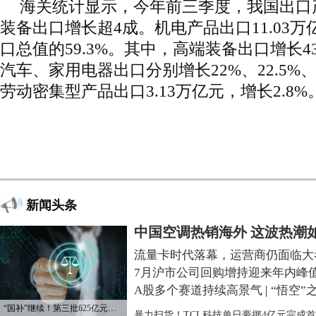
海关统计显示，今年前三季度，我国出口
装备出口增长超4成。机电产品出口11.03万
口总值的59.3%。其中，高端装备出口增长4
汽车、家用电器出口分别增长22%、22.5%、
劳动密集型产品出口3.13万亿元，增长2.8%
新闻头条
中国空调热销海外 这波热潮
流量卡时代落幕，运营商仍面临大
7月沪市公司回购增持迎来年内峰
A股多个赛道持续高景气
|
“悟空”
“国补”继续！第三批625亿元资金已下达
暴力扫货！TCL科技单日豪掷4亿元完成