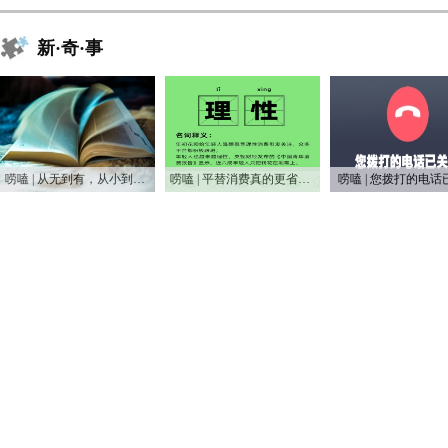
新·奇·事
唠嗑 | 从无到有，从小到大，75年家电之变
唠嗑 | 平替消费真的更省钱吗？
唠嗑 | 您拨打的电话