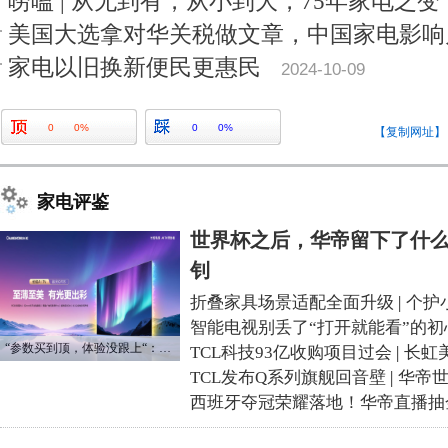
唠嗑 | 从无到有，从小到大，75年家电之变
美国大选拿对华关税做文章，中国家电影响
家电以旧换新便民更惠民
2024-10-09
0
0%
0
0%
【复制网址】
家电评鉴
世界杯之后，华帝留下了什么
钊
折叠家具场景适配全面升级
|
个护
智能电视别丢了“打开就能看”的初
“参数买到顶，体验没跟上“：长虹追光Q70S给高端电视打了个样
TCL科技93亿收购项目过会
|
长虹
TCL发布Q系列旗舰回音壁
|
华帝
西班牙夺冠荣耀落地！华帝直播抽