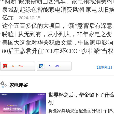
“两新”政策撬动山西汽车、家电领域消费约
泉城刮起绿色智能家电消费风潮 家电以旧
亿元
2024-10-15
这个五百多亿的大项目，“新”意背后有深意
唠嗑 | 从无到有，从小到大，75年家电之变
美国大选拿对华关税做文章，中国家电影响
80后王彦君升任TCL中环CEO “少壮派”当
0
0%
0
0%
【复制网址】
家电评鉴
世界杯之后，华帝留下了什么
钊
折叠家具场景适配全面升级
|
个护