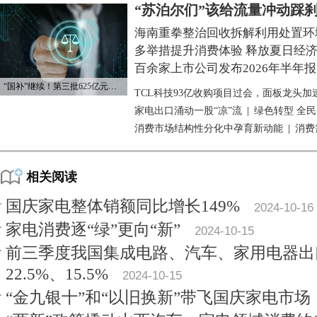
“苏泊尔们”该给流量冲动踩
海南重拳整治回收拆解利用处置环
多举措提升消费体验 释放夏日经
百余家上市公司发布2026年半年报
“国补”继续！第三批625亿元资金已下达
TCL科技93亿收购项目过会，面板龙头加
家电出口涌动一股“凉”流
|
绿色转型 全
消费市场结构性分化中孕育新动能
|
消费
相关阅读
国庆家电整体销额同比增长149%
2024-10-16
家电消费逐“绿”更向“新”
2024-10-15
前三季度我国集成电路、汽车、家用电器出
22.5%、15.5%
2024-10-15
“金九银十”和“以旧换新”带飞国庆家电市场