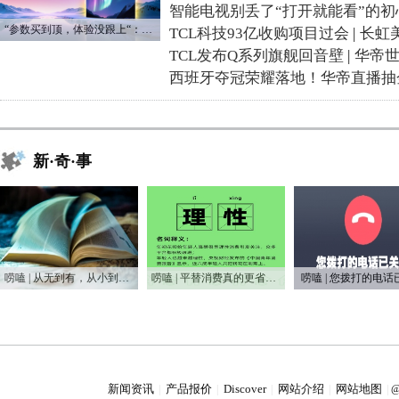
智能电视别丢了“打开就能看”的初
“参数买到顶，体验没跟上“：长虹追光Q70S给高端电视打了个样
TCL科技93亿收购项目过会
|
长虹
TCL发布Q系列旗舰回音壁
|
华帝
西班牙夺冠荣耀落地！华帝直播抽
新·奇·事
唠嗑 | 从无到有，从小到大，75年家电之变
唠嗑 | 平替消费真的更省钱吗？
唠嗑 | 您拨打的电话
新闻资讯
产品报价
Discover
网站介绍
网站地图
|
|
|
|
|
@