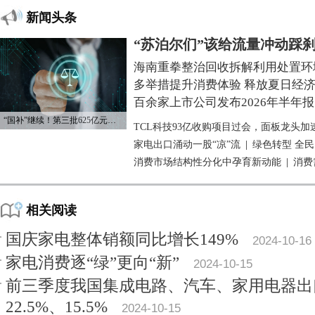
新闻头条
“苏泊尔们”该给流量冲动踩
海南重拳整治回收拆解利用处置环
多举措提升消费体验 释放夏日经
百余家上市公司发布2026年半年报
“国补”继续！第三批625亿元资金已下达
TCL科技93亿收购项目过会，面板龙头加
家电出口涌动一股“凉”流
|
绿色转型 全
消费市场结构性分化中孕育新动能
|
消费
相关阅读
国庆家电整体销额同比增长149%
2024-10-16
家电消费逐“绿”更向“新”
2024-10-15
前三季度我国集成电路、汽车、家用电器出
22.5%、15.5%
2024-10-15