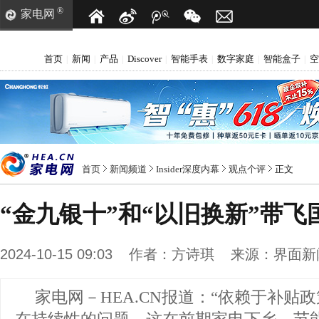
®
家电网
首页
新闻
产品
Discover
智能手表
数字家庭
智能盒子
空
|
|
|
|
|
|
|
首页
新闻频道
Insider深度内幕
观点个评
正文
“金九银十”和“以旧换新”带
2024-10-15 09:03
作者：
方诗琪
来源：
界面新
家电网－HEA.CN报道：
“依赖于补贴