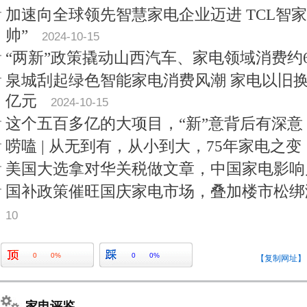
加速向全球领先智慧家电企业迈进 TCL智
帅”
2024-10-15
“两新”政策撬动山西汽车、家电领域消费约
泉城刮起绿色智能家电消费风潮 家电以旧
亿元
2024-10-15
这个五百多亿的大项目，“新”意背后有深意
唠嗑 | 从无到有，从小到大，75年家电之变
美国大选拿对华关税做文章，中国家电影响
国补政策催旺国庆家电市场，叠加楼市松绑
10
0
0%
0
0%
【复制网址】
家电评鉴