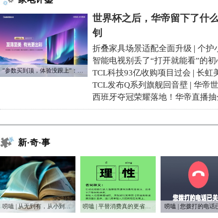
世界杯之后，华帝留下了什么
钊
折叠家具场景适配全面升级
|
个护
智能电视别丢了“打开就能看”的初
“参数买到顶，体验没跟上“：长虹追光Q70S给高端电视打了个样
TCL科技93亿收购项目过会
|
长虹
TCL发布Q系列旗舰回音壁
|
华帝
西班牙夺冠荣耀落地！华帝直播抽
新·奇·事
唠嗑 | 从无到有，从小到大，75年家电之变
唠嗑 | 平替消费真的更省钱吗？
唠嗑 | 您拨打的电话