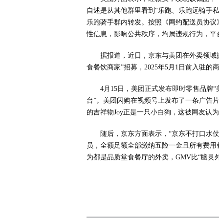
自述是从其他群里看到“乐跑、乐跑远骑手
乐跑骑手群内转发。按照《网约配送员协议
性信息，影响公共秩序，均属违规行为，平
据报道，近日，京东与美团在外卖领域
食餐饮商家”招募，2025年5月1日前入驻
4月15日，美团正式发布即时零售品牌“
台”。美团闪购在视频号上发布了一条广告片
的吉祥物Joy正是一只小白狗，这被网友认
随后，京东方面表示，“京东不打口水仗
员，全额足额全部缴纳五险一金且所有费用
为都是品质堂食餐厅的外卖，GMV比“幽灵外卖