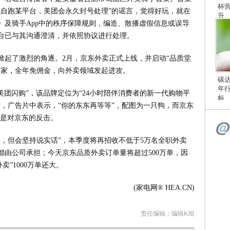
杯
私自跑某平台，美团会永久封号处理”的谣言，觉得好玩，就在
升
》及骑手App中的秩序保障规则，编造、散播虚假信息或误导
台已与其沟通澄清，并依照协议进行处理。
掀起了激烈的角逐。2月，京东外卖正式上线，并启动“品质堂
的商家，全年免佣金，向外卖领域发起进攻。
碳
年
美团闪购”，该品牌定位为“24小时陪伴消费者的新一代购物平
标
，广告片中表示，“你的东东再等等”，配图为一只狗，而京东
为是对京东的反击。
，但会坚持说实话”，本季度将再招收不低于5万名全职外卖
都由公司承担；今天京东品质外卖订单量将超过500万单，因
”1000万单还大。
(家电网® HEA.CN)
责任编辑：编辑K组