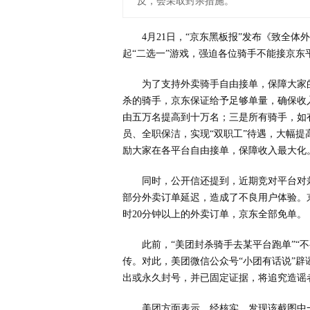
反，会采取封杀措施。
4月21日，“京东黑板报”发布《致全
起“二选一”游戏，强迫各位骑手不能接京
为了支持外卖骑手自由接单，保障大家
杀的骑手，京东保证给予足够单量，确保收
由五万名提高到十万名；三是所有骑手，如
员、全职保洁，实现“双职工”待遇，大幅提
励大家在各平台自由接单，保障收入最大化
同时，公开信还提到，近期竞对平台对
部分外卖订单延迟，造成了不良用户体验。
时20分钟以上的外卖订单，京东全部免单。
此前，“美团封杀骑手去某平台跑单”“
传。对此，美团微信公众号“小团有话说”
出或永久封号，并已固定证据，将追究造谣
美团方面表示，经核实，发现该截图中