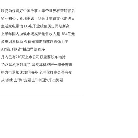
以瓷为媒讲好中国故事：华帝世界杯营销背后
坚守初心，兑现承诺，华帝让非遗文化走进日
生活家电带动 LG电子业绩创历史同期新高
上半年国内游戏市场实际销售收入超1884亿元
多重因素扰动 金价短期走势或以震荡为主
AI“隐形欺诈”挑战司法程序
月内已有210家上市公司获重要股东增持
TWS耳机不好卖了 耳夹耳机成唯一增长赛道
格力电器加速加码海外 全球化牌桌会否有变
从“卖出去”到“走进去” 中国汽车出海进