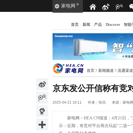
®
家电网
首页
新闻
产品
Discover
智能
|
|
|
|
首页
新闻频道
流通渠道
京东发公开信称有竞对
2025-04-21 18:11
作者：
快讯
来源：
家电
家电网－HEA.CN报道：
4月21日
示：近期，有竞对平台再次玩起“二选一