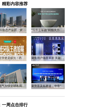
精彩内容推荐
衡阳3U生态产业园：荣电集团的政企合作新答卷
“斗牛士军团”剑指大力神杯，华帝以“一瓷一金”静候荣光
不止玄学更是眼光！西班牙队夺冠，华帝火速官宣启动兑奖福利
聚焦用户场景革新 美菱产品创新打造差异化居家体验
万和电气加快全球布局，海外营收占比升至四成
聚势普及拓赛道，华帝“亮剑”洗碗机峰会，破局存量换新
一周点击排行