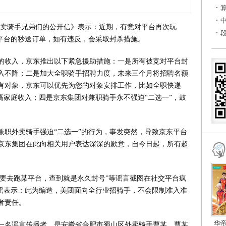
体外卖骑手兄弟们的公开信》表示：近期，有竞对平台再次玩
东平台的秒送订单，如有违反，会采取封杀措施。
的收入，京东推出以下紧急援助措施：一是所有被竞对平台封
入不降；二是加大全职骑手招聘力度，未来三个月将招聘名额
有对象，京东可以优先为您的对象安排工作，比如全职快递
高家庭收入；四是京东集团对兼职骑手永不强迫“二选一”，鼓
。
兼职外卖骑手强迫“二选一”的行为，事发突然，导致京东平台
京东集团在此向相关用户表达深深的歉意，自今日起，所有超
不要去跑某平台，查到就是永久封号”等谣言截图在社交平台疯
辟谣表示：此为编造，美团面向全行业招骑手，不会限制准入准
者责任。
华
一名谣言传播者，是安徽省合肥市蜀山区外卖骑手曹某。曹某