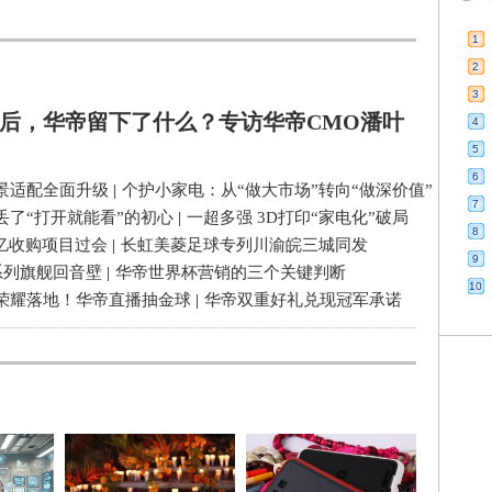
1
2
3
后，华帝留下了什么？专访华帝CMO潘叶
4
5
6
景适配全面升级
|
个护小家电：从“做大市场”转向“做深价值”
7
丢了“打开就能看”的初心
|
一超多强 3D打印“家电化”破局
8
3亿收购项目过会
|
长虹美菱足球专列川渝皖三城同发
9
系列旗舰回音壁
|
华帝世界杯营销的三个关键判断
10
荣耀落地！华帝直播抽金球
|
华帝双重好礼兑现冠军承诺