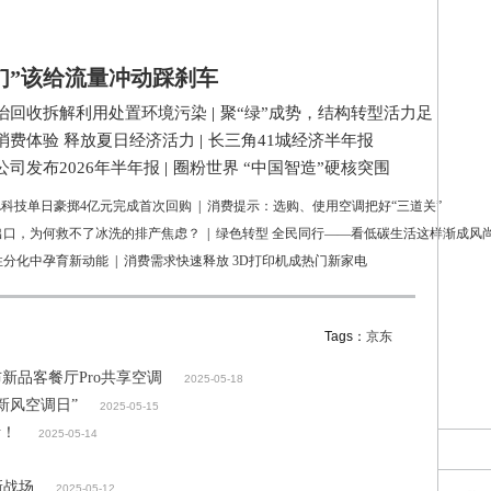
们”该给流量冲动踩刹车
治回收拆解利用处置环境污染
|
聚“绿”成势，结构转型活力足
消费体验 释放夏日经济活力
|
长三角41城经济半年报
司发布2026年半年报
|
圈粉世界 “中国智造”硬核突围
L科技单日豪掷4亿元完成首次回购
|
消费提示：选购、使用空调把好“三道关”
出口，为何救不了冰洗的排产焦虑？
|
绿色转型 全民同行——看低碳生活这样渐成风
性分化中孕育新动能
|
消费需求快速释放 3D打印机成热门新家电
Tags：
京东
新品客餐厅Pro共享空调
2025-05-18
新风空调日”
2025-05-15
活！
2025-05-14
新战场
2025-05-12