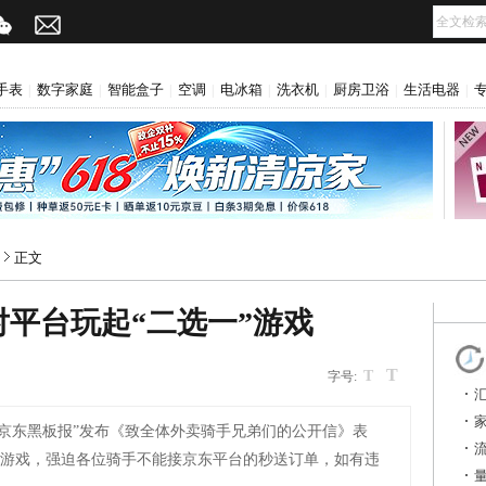
手表
数字家庭
智能盒子
空调
电冰箱
洗衣机
厨房卫浴
生活电器
|
|
|
|
|
|
|
|
正文
平台玩起“二选一”游戏
T
网
T
字号:
，“京东黑板报”发布《致全体外卖骑手兄弟们的公开信》表
”游戏，强迫各位骑手不能接京东平台的秒送订单，如有违