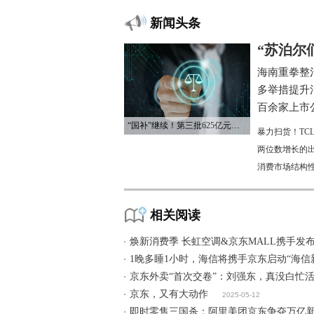
新闻头条
“苏泊尔
海南重拳整
多举措提升
百余家上市公
“国补”继续！第三批625亿元资金已下达
暴力扫货！TC
两位数增长的
消费市场结构
相关阅读
焕新消费季 长虹空调&京东MALL携手发布
1晚多睡1小时，海信将携手京东启动“海信
京东外卖“首次交卷”：刘强东，真没白忙
京东，又有大动作
2025-05-12
即时零售三国杀：阿里美团京东争夺万亿