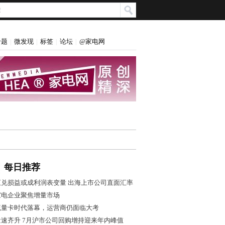
专题
微发现
标签
论坛
@家电网
|
|
|
|
每日推荐
汇兑损益或成利润表变量 出海上市公司直面汇率
风控大考
家电企业聚焦增量市场
流量卡时代落幕，运营商仍面临大考
量速齐升 7月沪市公司回购增持迎来年内峰值