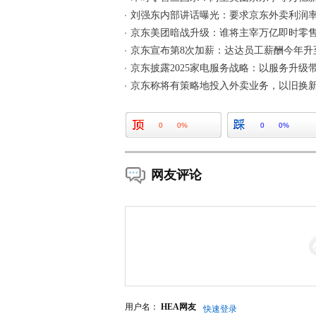
刘强东内部讲话曝光：要求京东外卖利润率
京东美团暗战升级：谁将主宰万亿即时零
京东宣布第8次加薪：达达员工薪酬今年升至
京东披露2025家电服务战略：以服务升级
京东称将有策略地投入外卖业务，以旧换
0
0%
0
0%
网友评论
用户名：
HEA网友
快速登录