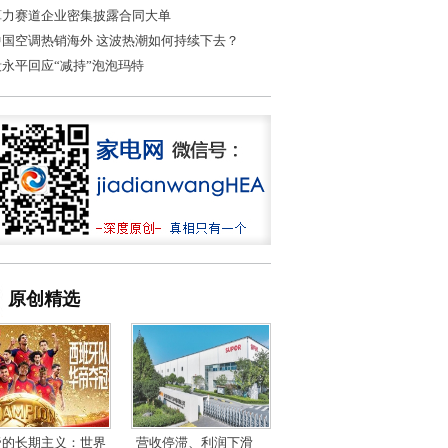
算力赛道企业密集披露合同大单
中国空调热销海外 这波热潮如何持续下去？
段永平回应“减持”泡泡玛特
原创精选
帝的长期主义：世界
营收停滞、利润下滑