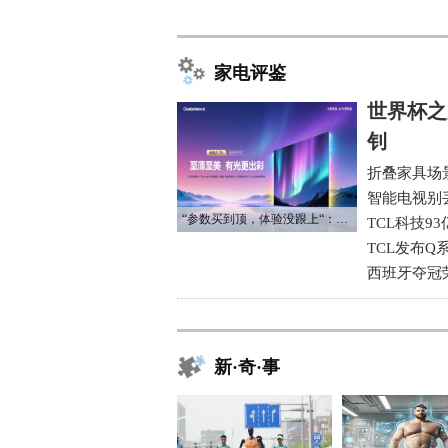
家电评鉴
世界杯之
钊
折叠家具场
智能电视别
“参数买到顶，体验没跟上“：长虹追光Q70S给高端电视打了个样
TCL科技9
TCL发布Q
西班牙夺冠
新·奇·事