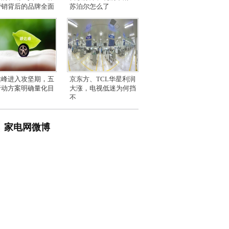
营销背后的品牌全面
苏泊尔怎么了
达峰进入攻坚期，五
京东方、TCL华星利润
行动方案明确量化目
大涨，电视低迷为何挡
不
家电网微博