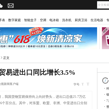
手表
数字家庭
智能盒子
空调
电冰箱
洗衣机
厨房卫浴
生活电器
|
|
|
|
|
|
|
|
正文
贸易进出口同比增长3.5%
T
央视新闻客户端
T
字号:
银
月，我国货物贸易保持向上向好势头，进出口总值25.7万亿
7
0.6个百分点。其中，对东盟、欧盟、非洲、中亚进出口分别