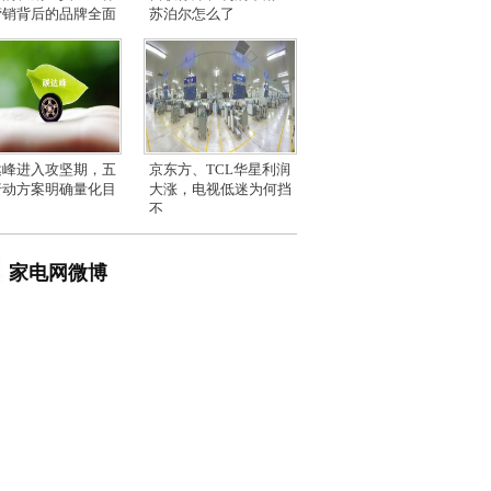
营销背后的品牌全面
苏泊尔怎么了
达峰进入攻坚期，五
京东方、TCL华星利润
行动方案明确量化目
大涨，电视低迷为何挡
不
家电网微博