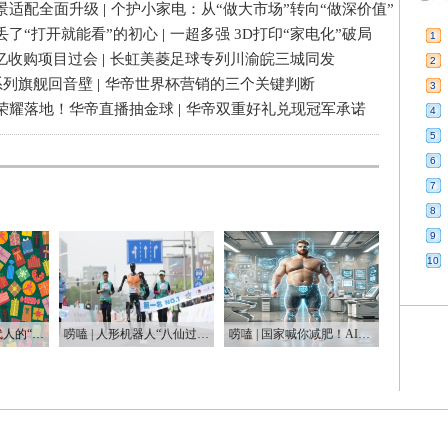
景适配全面升级
|
个护小家电：从“做大市场”转向“做深价值”
丢了“打开就能看”的初心
|
一超多强 3D打印“家电化”破局
1
3亿收购项目过会
|
长虹美菱足球专列川渝皖三城同发
2
系列旗舰回音壁
|
华帝世界杯营销的三个关键判断
3
荣耀落地！华帝直播抽金球
|
华帝双重好礼兑现冠军承诺
4
5
6
7
8
9
10
唠嗑 | 一代人有一代人的“鸡蛋”要领
唠嗑 | 人形机器人“八仙过海”，这届“半马”有点癫
唠嗑 | 国家喊你减肥！AI教练真能让你躺瘦？