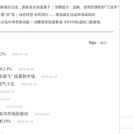
亿收购项目过会，面板龙头加速落子
|
消费提示：选购、使用空调把好“三道关”
股“凉”流
|
绿色转型 全民同行——看低碳生活这样渐成风尚
性分化中孕育新动能
|
消费需求快速释放 3D打印机成热门新家电
Tags：
出口
2%
2025-07-16
2.4%
2025-05-09
南飞” 拓展新市场
2025-04-22
底气十足
2025-04-16
2025-04-15
5-04-14
？
2025-04-14
政策与市场双驱动
2025-03-07
长19%
2025-01-24