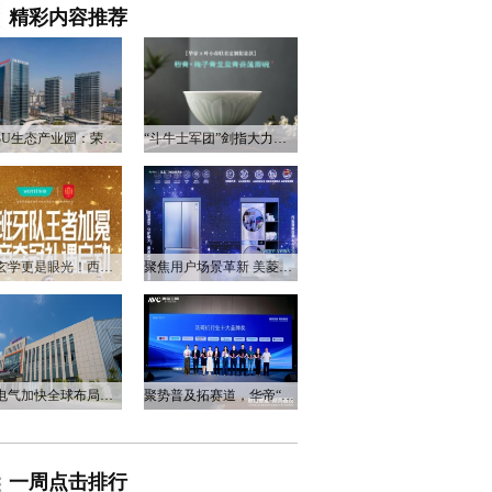
精彩内容推荐
衡阳3U生态产业园：荣电集团的政企合作新答卷
“斗牛士军团”剑指大力神杯，华帝以“一瓷一金”静候荣光
不止玄学更是眼光！西班牙队夺冠，华帝火速官宣启动兑奖福利
聚焦用户场景革新 美菱产品创新打造差异化居家体验
万和电气加快全球布局，海外营收占比升至四成
聚势普及拓赛道，华帝“亮剑”洗碗机峰会，破局存量换新
一周点击排行