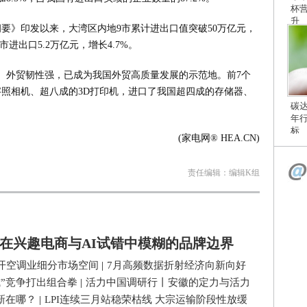
杯
升
划纲要》印发以来，大湾区内地9市累计进出口值突破50万亿元，
市进出口5.2万亿元，增长4.7%。
、外贸韧性强，已成为我国外贸高质量发展的示范地。前7个
字照相机、超八成的3D打印机，进口了我国超四成的存储器、
碳
年
标
(家电网® HEA.CN)
责任编辑：编辑K组
在兴趣电商与AI试错中模糊的品牌边界
开空调业细分市场空间
|
7月高频数据折射经济向新向好
式”竞争打出组合拳
|
活力中国调研行丨安徽的定力与活力
新在哪？
|
LPI连续三月站稳荣枯线 大宗运输阶段性放缓