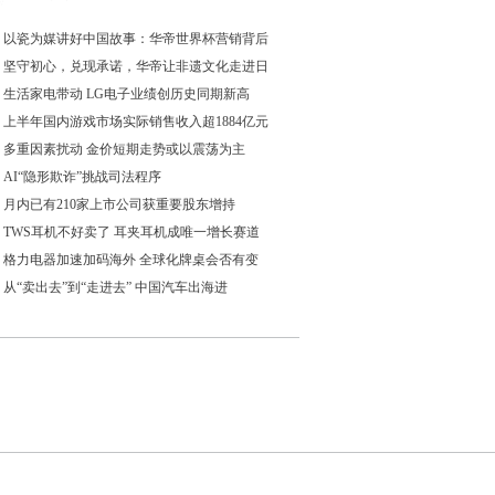
以瓷为媒讲好中国故事：华帝世界杯营销背后
坚守初心，兑现承诺，华帝让非遗文化走进日
生活家电带动 LG电子业绩创历史同期新高
上半年国内游戏市场实际销售收入超1884亿元
多重因素扰动 金价短期走势或以震荡为主
AI“隐形欺诈”挑战司法程序
月内已有210家上市公司获重要股东增持
TWS耳机不好卖了 耳夹耳机成唯一增长赛道
格力电器加速加码海外 全球化牌桌会否有变
从“卖出去”到“走进去” 中国汽车出海进