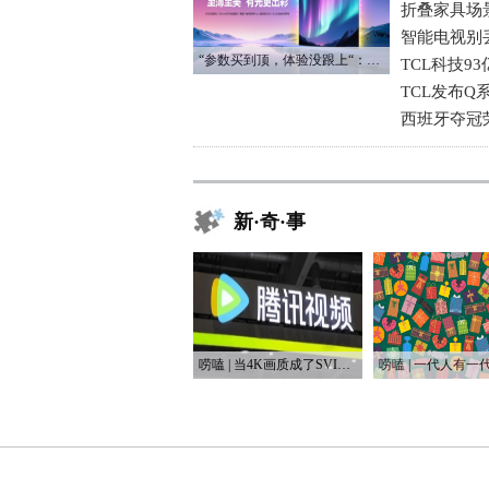
折叠家具场
智能电视别
“参数买到顶，体验没跟上“：长虹追光Q70S给高端电视打了个样
TCL科技9
TCL发布Q
西班牙夺冠
新·奇·事
唠嗑 | 当4K画质成了SVIP专属，盗版网站笑开了花