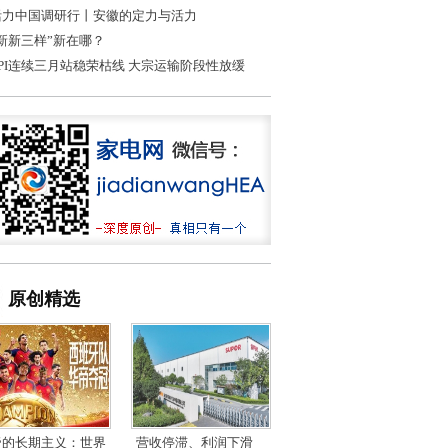
活力中国调研行丨安徽的定力与活力
“新新三样”新在哪？
LPI连续三月站稳荣枯线 大宗运输阶段性放缓
原创精选
帝的长期主义：世界
营收停滞、利润下滑