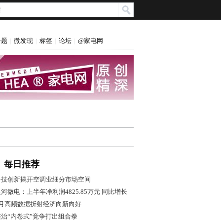
专题
微发现
标签
论坛
@家电网
|
|
|
|
每日推荐
科技创新撬开空调业细分市场空间
河微电：上半年净利润4825.85万元 同比增长
7.28%
7月高频数据折射经济向新向好
整治“内卷式”竞争打出组合拳