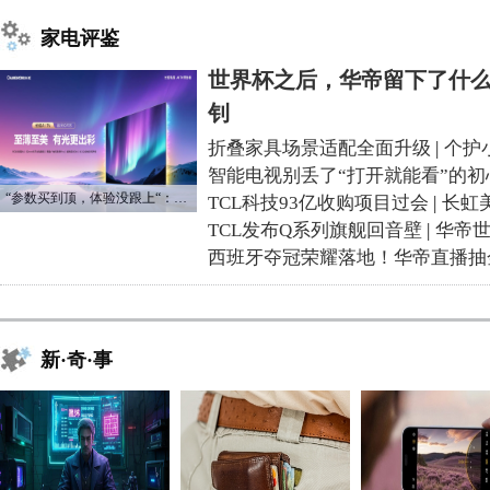
家电评鉴
世界杯之后，华帝留下了什么
钊
折叠家具场景适配全面升级
|
个护
智能电视别丢了“打开就能看”的初
“参数买到顶，体验没跟上“：长虹追光Q70S给高端电视打了个样
TCL科技93亿收购项目过会
|
长虹
TCL发布Q系列旗舰回音壁
|
华帝
西班牙夺冠荣耀落地！华帝直播抽
新·奇·事