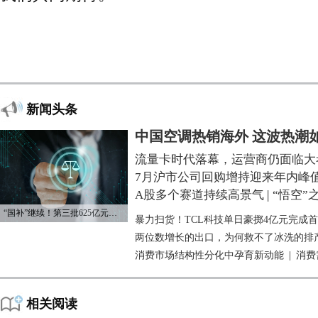
新闻头条
中国空调热销海外 这波热潮
流量卡时代落幕，运营商仍面临大
7月沪市公司回购增持迎来年内峰
A股多个赛道持续高景气
|
“悟空”
“国补”继续！第三批625亿元资金已下达
暴力扫货！TCL科技单日豪掷4亿元完成
两位数增长的出口，为何救不了冰洗的排
消费市场结构性分化中孕育新动能
|
消费
相关阅读