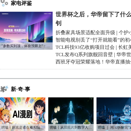
家电评鉴
世界杯之后，华帝留下了什么
钊
折叠家具场景适配全面升级
|
个护
智能电视别丢了“打开就能看”的初
“参数买到顶，体验没跟上“：长虹追光Q70S给高端电视打了个样
TCL科技93亿收购项目过会
|
长虹
TCL发布Q系列旗舰回音壁
|
华帝
西班牙夺冠荣耀落地！华帝直播抽
新·奇·事
唠嗑｜到底是谁在看AI短剧？！
唠嗑丨从旧照片到数字人：AI如何“复活”我们的思念