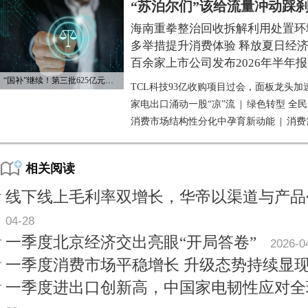
“苏泊尔们”该给流量冲动踩
海南重拳整治回收拆解利用处置环
多举措提升消费体验 释放夏日经
百余家上市公司发布2026年半年报
“国补”继续！第三批625亿元资金已下达
TCL科技93亿收购项目过会，面板龙头加
家电出口涌动一股“凉”流
|
绿色转型 全
消费市场结构性分化中孕育新动能
|
消费
相关阅读
线下线上毛利率双增长，华帝以渠道与产品
04-28
一季度北京经济交出亮眼“开局答卷”
2026-0
一季度消费市场平稳增长 升级态势持续显
一季度进出口创新高，中国家电韧性应对全