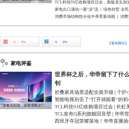
TCL科技93亿收购项目过会，面板龙头加
家电出口涌动一股“凉”流
|
绿色转型 全
消费市场结构性分化中孕育新动能
|
消费
0
0%
0
0%
【复制网址】
家电评鉴
世界杯之后，华帝留下了什么
钊
折叠家具场景适配全面升级
|
个护
智能电视别丢了“打开就能看”的初
“参数买到顶，体验没跟上“：长虹追光Q70S给高端电视打了个样
TCL科技93亿收购项目过会
|
长虹
TCL发布Q系列旗舰回音壁
|
华帝
西班牙夺冠荣耀落地！华帝直播抽