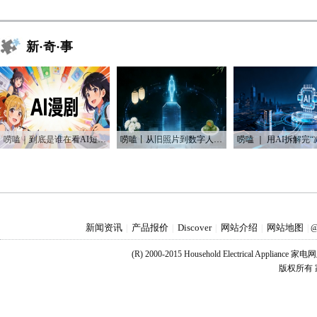
新·奇·事
唠嗑｜到底是谁在看AI短剧？！
唠嗑丨从旧照片到数字人：AI如何“复活”我们的思念
新闻资讯
产品报价
Discover
网站介绍
网站地图
|
|
|
|
|
@
(R) 2000-2015 Household Electrical Applianc
版权所有