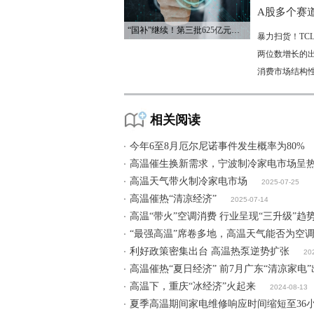
A股多个赛
“国补”继续！第三批625亿元资金已下达
暴力扫货！TC
两位数增长的
消费市场结构
相关阅读
今年6至8月厄尔尼诺事件发生概率为80%
高温催生换新需求，宁波制冷家电市场呈
高温天气带火制冷家电市场
2025-07-25
高温催热“清凉经济”
2025-07-14
高温“带火”空调消费 行业呈现“三升级”趋
“最强高温”席卷多地，高温天气能否为空调
利好政策密集出台 高温热泵逆势扩张
20
高温催热“夏日经济” 前7月广东“清凉家电
高温下，重庆“冰经济”火起来
2024-08-13
夏季高温期间家电维修响应时间缩短至36