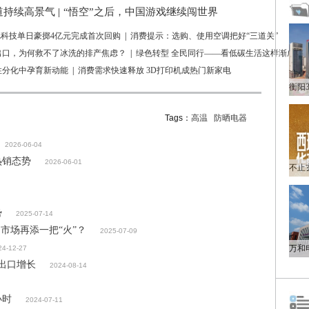
道持续高景气
|
“悟空”之后，中国游戏继续闯世界
L科技单日豪掷4亿元完成首次回购
|
消费提示：选购、使用空调把好“三道关”
出口，为何救不了冰洗的排产焦虑？
|
绿色转型 全民同行——看低碳生活这样渐成风
性分化中孕育新动能
|
消费需求快速释放 3D打印机成热门新家电
Tags：
高温
防晒电器
2026-06-04
热销态势
2026-06-01
势
2025-07-14
市场再添一把“火”？
2025-07-09
24-12-27
”出口增长
2024-08-14
小时
2024-07-11