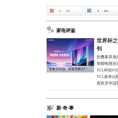
0
0%
0
0%
家电评鉴
世界杯之
钊
折叠家具场
智能电视别
“参数买到顶，体验没跟上“：长虹追光Q70S给高端电视打了个样
TCL科技9
TCL发布Q
西班牙夺冠
新·奇·事