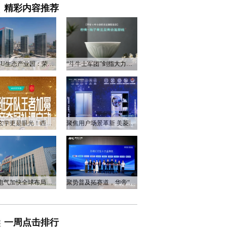
精彩内容推荐
尚
衡阳3U生态产业园：荣电集团的政企合作新答卷
“斗牛士军团”剑指大力神杯，华帝以“一瓷一金”静候荣光
不止玄学更是眼光！西班牙队夺冠，华帝火速官宣启动兑奖福利
聚焦用户场景革新 美菱产品创新打造差异化居家体验
万和电气加快全球布局，海外营收占比升至四成
聚势普及拓赛道，华帝“亮剑”洗碗机峰会，破局存量换新
一周点击排行