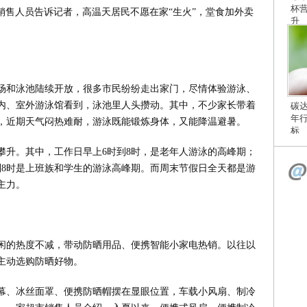
杯
销售人员告诉记者，高温天居民不愿在家“生火”，堂食加外卖
升
场和泳池陆续开放，很多市民纷纷走出家门，尽情体验游泳、
内、室外游泳馆看到，泳池里人头攒动。其中，不少家长带着
碳
年
，近期天气闷热难耐，游泳既能锻炼身体，又能降温避暑。
标
攀升。其中，工作日早上6时到8时，是老年人游泳的高峰期；
到8时是上班族和学生的游泳高峰期。而周末节假日全天都是游
主力。
闲的热度不减，带动防晒用品、便携智能小家电热销。以往以
主动选购防晒好物。
幕、冰丝面罩、便携防晒帽摆在显眼位置，车载小风扇、制冷