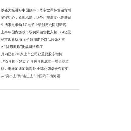
以瓷为媒讲好中国故事：华帝世界杯营销背后
坚守初心，兑现承诺，华帝让非遗文化走进日
生活家电带动 LG电子业绩创历史同期新高
上半年国内游戏市场实际销售收入超1884亿元
多重因素扰动 金价短期走势或以震荡为主
AI“隐形欺诈”挑战司法程序
月内已有210家上市公司获重要股东增持
TWS耳机不好卖了 耳夹耳机成唯一增长赛道
格力电器加速加码海外 全球化牌桌会否有变
从“卖出去”到“走进去” 中国汽车出海进