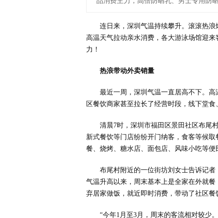
品消费主力，高倍防晒乳、男士专用防晒
连日来，深圳气温持续攀升。滚滚热浪
高温天气拉动亲水消费，各大游泳场馆迎来
力！
热浪带动外卖销量
最近一周，深圳气温一直居高不下。高
区餐饮商家甚至拉长了经营时段，线下堂食
清晨7时，深圳市福田区景田社区布尾村
新式餐饮等门店纷纷开门纳客，食客等候取
餐、烧烤、糖水店、面包店、风味小吃等便
布尾村附近的一位街坊刘女士告诉记者
气温升高以来，周末基本上是全家在外就餐
弃居家做饭，就近即时消费，带动了社区餐
“今年1月至3月，周末的客流相对较