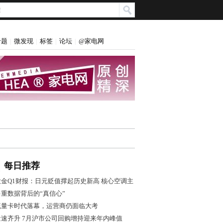
专题
微发现
标签
论坛
@家电网
|
|
|
|
每日推荐
大金Q1财报：日元贬值撑起历史新高 核心空调主
业盈利转弱
多重数据背后的“真信心”
流量卡时代落幕，运营商仍面临大考
量速齐升 7月沪市公司回购增持迎来年内峰值