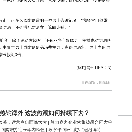
。一家超市销售人员介绍，入夏以来，便携式风扇、便携制冷
玛超市，正在选购防晒霜的一位男士告诉记者：“我经常自驾露
涂防晒，还会搭配防晒衣、遮阳冰袖。”
断扩容，除了运动发烧友，还有不少自媒体男士主播也对防晒格
，中青年男士成防晒新品消费主力，高倍防晒乳、男士专用防
增长接近3倍。
(家电网® HEA.CN)
责任编辑：编辑E组
热销海外 这波热潮如何持续下去？
落幕，运营商仍面临大考
|
算力赛道企业密集披露合同大单
司回购增持迎来年内峰值
|
段永平回应“减持”泡泡玛特