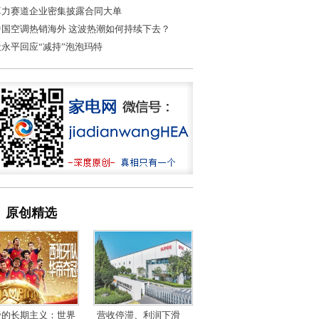
算力赛道企业密集披露合同大单
中国空调热销海外 这波热潮如何持续下去？
段永平回应“减持”泡泡玛特
原创精选
帝的长期主义：世界
营收停滞、利润下滑