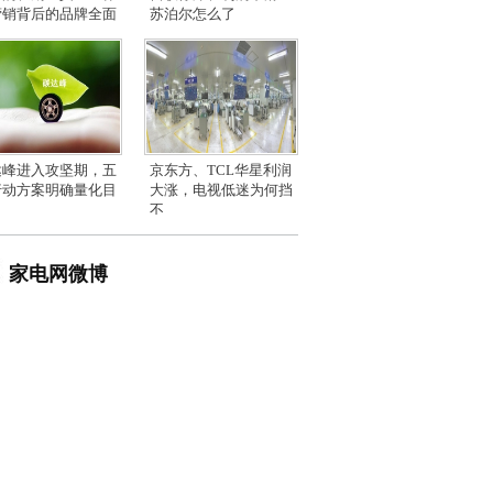
营销背后的品牌全面
苏泊尔怎么了
达峰进入攻坚期，五
京东方、TCL华星利润
行动方案明确量化目
大涨，电视低迷为何挡
不
家电网微博