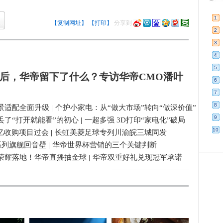
1
【复制网址】
【打印】
分享到
2
3
4
5
后，华帝留下了什么？专访华帝CMO潘叶
6
7
8
景适配全面升级
|
个护小家电：从“做大市场”转向“做深价值”
9
丢了“打开就能看”的初心
|
一超多强 3D打印“家电化”破局
10
3亿收购项目过会
|
长虹美菱足球专列川渝皖三城同发
系列旗舰回音壁
|
华帝世界杯营销的三个关键判断
荣耀落地！华帝直播抽金球
|
华帝双重好礼兑现冠军承诺