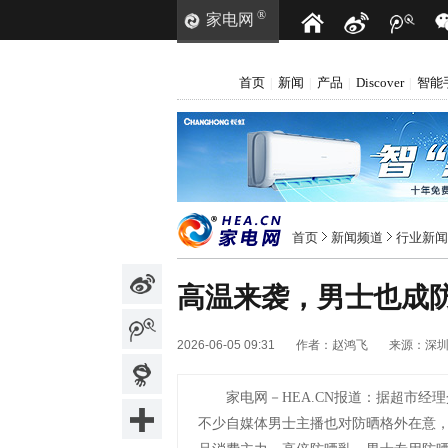
®
家电网
首页
新闻
产品
Discover
智能
|
|
|
|
首页
新闻频道
行业新闻
高温来袭，男士也成
2026-06-05 09:31
作者：
赵鸿飞
来源：
深
家电网－HEA.CN报道：
据超市经理
不少自媒体男士主播也对防晒格外在意