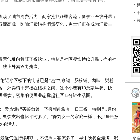
喷雾、冰感防晒服饰销量持续攀升，销量增长接近3倍。
燃动了城市消费活力：商家抢抓旺季客流，餐饮业全线升温；
客流高峰；防晒消费结构悄然变化，男士们正在成为消费主
温天气反向带旺了餐饮业，特别是社区餐饮持续升温，有的社
、线上外卖双向走高。
附近小区楼下的街巷已是“热”气缭绕，肠粉铺、卤味、粥粉、
餐，外卖骑手穿梭在楼栋之间。这个小巷有10余家早餐、快
民餐饮，密集的便民业态撑起社区15分钟生活圈。
：“天热懒得买菜做饭，下楼就能集齐一日三餐，特别是5月份
，餐饮支出也比平时多了。”像刘女士的家庭一样，不少居民放
饮的活力。
少。最近气温持续攀升，不仅周末客流多了，早中晚餐全爆满，我
华