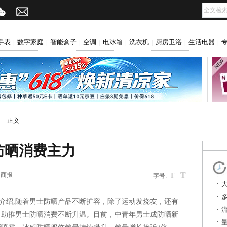
手表
数字家庭
智能盒子
空调
电冰箱
洗衣机
厨房卫浴
生活电器
|
|
|
|
|
|
|
|
正文
防晒消费主力
T
圳商报
T
字号:
介绍,随着男士防晒产品不断扩容，除了运动发烧友，还有
，助推男士防晒消费不断升温。目前，中青年男士成防晒新