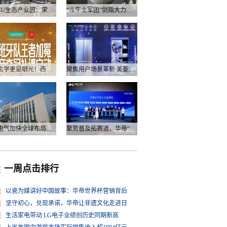
衡阳3U生态产业园：荣电集团的政企合作新答卷
“斗牛士军团”剑指大力神杯，华帝以“一瓷一金”静候荣光
不止玄学更是眼光！西班牙队夺冠，华帝火速官宣启动兑奖福利
聚焦用户场景革新 美菱产品创新打造差异化居家体验
万和电气加快全球布局，海外营收占比升至四成
聚势普及拓赛道，华帝“亮剑”洗碗机峰会，破局存量换新
一周点击排行
以瓷为媒讲好中国故事：华帝世界杯营销背后
坚守初心，兑现承诺，华帝让非遗文化走进日
生活家电带动 LG电子业绩创历史同期新高