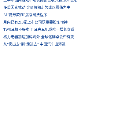
上半年国内游戏市场实际销售收入超1884亿元
多重因素扰动 金价短期走势或以震荡为主
AI“隐形欺诈”挑战司法程序
月内已有210家上市公司获重要股东增持
TWS耳机不好卖了 耳夹耳机成唯一增长赛道
格力电器加速加码海外 全球化牌桌会否有变
从“卖出去”到“走进去” 中国汽车出海进