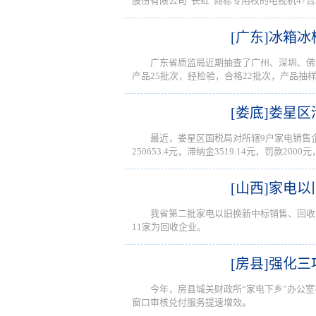
股份有限公司“长虹”商标专用权的电视机4
[广东]冰箱冰
广东省质监局近期抽查了广州、深圳、佛山
产品25批次，经检验，合格22批次，产品抽样
[娄底]娄星
最近，娄星区国税局对所辖9户家电销售
250653.4元，滞纳金3519.14元，罚款200
[山西]家电
我省第二批家电以旧换新中标销售、回收
11家为回收企业。
[房县]强化
今年，房县城关财政所“家电下乡”办公
窗口审核兑付服务提速增效。