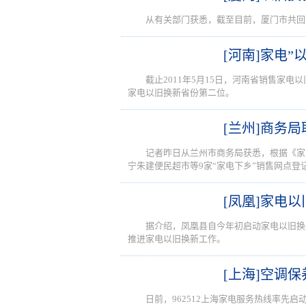
从有关部门获悉，截至目前，厦门市共回收五
[河南]家电”
截止2011年5月15日，河南省销售家电
家电以旧换新省份第二位。
[兰州]商务
记者昨日从兰州市商务局获悉，根据《家
宁朱建便民超市等9家“家电下乡”销售网点登
[凤凰]家电
据介绍，凤凰县自今年初启动家电以旧换
推进家电以旧换新工作。
[上海]空调保
日前，962512上海家电服务热线率先