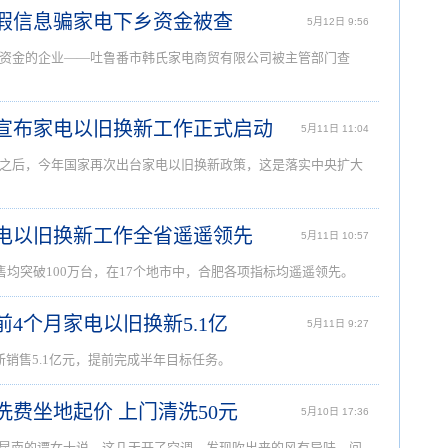
虚假信息骗家电下乡资金被查
5月12日 9:56
资金的企业——吐鲁番市韩氏家电商贸有限公司被主管部门查
委宣布家电以旧换新工作正式启动
5月11日 11:04
之后，今年国家再次出台家电以旧换新政策，这是落实中央扩大
家电以旧换新工作全省遥遥领先
5月11日 10:57
售均突破100万台，在17个地市中，合肥各项指标均遥遥领先。
1年前4个月家电以旧换新5.1亿
5月11日 9:27
销售5.1亿元，提前完成半年目标任务。
洗费坐地起价 上门清洗50元
5月10日 17:36
龙昆南的谭女士说，这几天开了空调，发现吹出来的风有异味，问