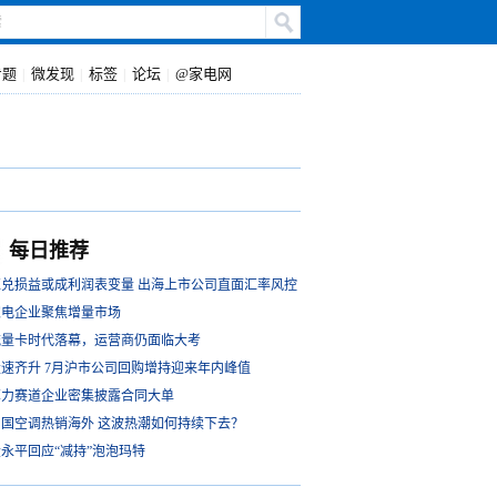
专题
微发现
标签
论坛
@家电网
|
|
|
|
每日推荐
汇兑损益或成利润表变量 出海上市公司直面汇率风控
家电企业聚焦增量市场
大考
流量卡时代落幕，运营商仍面临大考
量速齐升 7月沪市公司回购增持迎来年内峰值
算力赛道企业密集披露合同大单
中国空调热销海外 这波热潮如何持续下去？
永平回应“减持”泡泡玛特