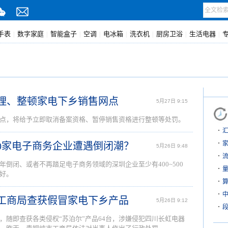
手表
数字家庭
智能盒子
空调
电冰箱
洗衣机
厨房卫浴
生活电器
|
|
|
|
|
|
|
|
清理、整顿家电下乡销售网点
5月27日 9:15
点，将给予立即取消备案资格、暂停销售资格进行整顿等处罚。
500家电子商务企业遭遇倒闭潮？
5月26日 9:48
倒闭、或者不再踏足电子商务领域的深圳企业至少有400~500
好。
市工商局查获假冒家电下乡产品
5月26日 9:12
段
，随即查获各类侵权“苏泊尔”产品64台，涉嫌侵犯四川长虹电器