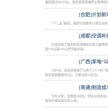
量就超过600万台，但空调清洗保养业务需
[合肥]计划
“十二五”期间，我市计划新增10家左右
[成都]空调
已经持续了两年的空调惠民补贴工程将到
受150元至250元的节能补贴。
[广西]家电“
5月9日，自治区商务厅公布了2011年
新实现销售额8亿元，力争达到10亿元。
[南通]制造
今年以来，尤其是4月份，市区以洗衣机
家电价格陆续出现上涨。