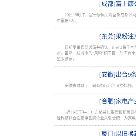
[成都]富士康
20日19时许，富士康集团鸿富锦成都公
中重伤3人。
[东莞]果粉注
日前苹果官网透露并确认，iPad 2将于本月
本。虽然一线城市的“果粉”们于第一时间有幸触
望眼欲穿。
[安徽]出台
安徽省财政厅、省商务厅出台９条措施，
[合肥]家电
5月16日下午，广东格兰仕集团和肥西
世界级综合性家电品牌企业入驻合肥，为家电
[厦门]以旧