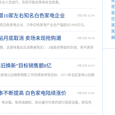
4
经专业人员进行，否则可能会带来安全隐患。
5
6
新增10家左右知名白色家电企业
5月13日 11:00
7
知名白色家电企业，力争白色家电产业总产值超过1800亿元。
8
9
补贴月底取消 卖场未现抢购潮
10
5月13日 10:33
期，这意味着此后消费者购买1、2级能效等级的空调，将不再享
以旧换新”目标销售额8亿
5月12日 15:47
广西家电以旧换新销售工作的绩效考核目标：2011年全区家电以旧换
成本不断提高 白色家电陆续涨价
5月12日 13:51
、电冰箱、吸排油烟机、热水器为代表的部分家庭设备，即白色