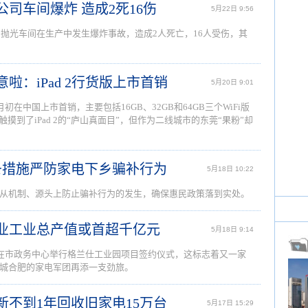
公司车间爆炸 造成2死16伤
5月22日 9:56
司抛光车间在生产中发生爆炸事故，造成2人死亡，16人受伤，其
意啦：iPad 2行货版上市首销
5月20日 9:01
初在中国上市首销，主要包括16GB、32GB和64GB三个WiFi版
摸到了iPad 2的“庐山真面目”，但作为二线城市的东莞“果粉”却
9条措施严防家电下乡骗补行为
5月18日 10:22
从机制、源头上防止骗补行为的发生，确保惠民政策落到实处。
产业工业总产值或首超千亿元
5月18日 9:14
县在市政务中心举行格兰仕工业园项目签约仪式，这标志着又一家
城合肥的家电军团再添一支劲旅。
换新不到1年回收旧家电15万台
5月17日 15:29