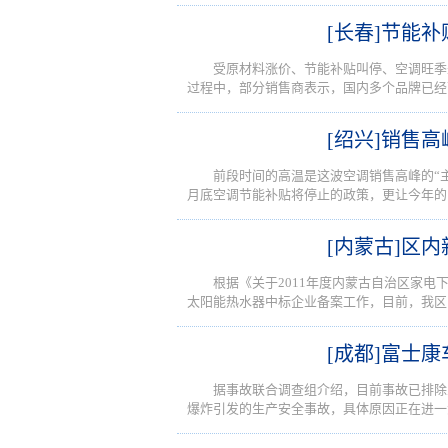
[长春]节能
受原材料涨价、节能补贴叫停、空调旺季
过程中，部分销售商表示，国内多个品牌已经下
[绍兴]销售高
前段时间的高温是这波空调销售高峰的“主
月底空调节能补贴将停止的政策，更让今年的
[内蒙古]区
根据《关于2011年度内蒙古自治区家电
太阳能热水器中标企业备案工作，目前，我区
[成都]富士
据事故联合调查组介绍，目前事故已排除
爆炸引发的生产安全事故，具体原因正在进一