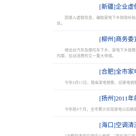
[新疆]企业
因录入虚假信息、骗取家电下乡财政补贴
处。
[柳州]商务
继出台汽车及摩托车下乡、家电下乡政策
内需、拉动消费的又一重大举措。
[合肥]全市
今年4月12日，我省家电销售、旧家电销
[扬州]201
今年前4个月，全市累计实现家电以旧换新
[海口]空调清
“没想到清洗空调这么麻烦。”家住海口