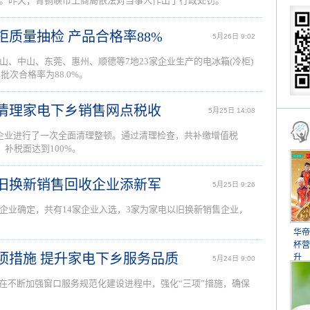
7台。昨天，青铜峡市工商局依法对当事人作出了行政处罚。
柜质量抽检 产品合格率88%
5月26日 9:02
、中山、东莞、惠州、顺德等7地23家企业生产的电冰箱(冷柜)
批次合格率为88.0%。
区清理家电下乡销售网点税收
5月25日 14:08
企业进行了一次全面清理整顿。通过清理检查，共补缴增值税
0元，补税面达到100%。
以旧换新销售回收企业添新军
5月25日 9:26
企业确定，共有14家企业入选，3家为家电以旧换新销售企业，
华帝
杯营
三项措施 提升家电下乡服务品质
升
5月24日 9:00
室在不断加强窗口服务规范化建设进程中，强化“三项”措施，确保