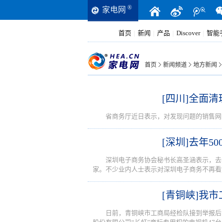
®
家电网
首页
新闻
产品
Discover
智能
|
|
|
|
首页
新闻频道
地方新闻
[四川]全面
省商务厅近日表示，对发现问题的销售网
[深圳]去年
深圳电子商务协会秘书长高圣涵表示，去年
家。不少业内人士表示对深圳电子商务不再看
[青铜峡]我
日前，青铜峡市工商局经检队接到举报后