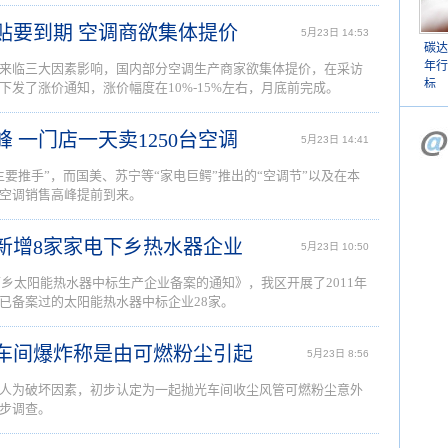
补贴要到期 空调商欲集体提价
5月23日 14:53
碳达
年行
来临三大因素影响，国内部分空调生产商家欲集体提价，在采访
标
发了涨价通知，涨价幅度在10%-15%左右，月底前完成。
峰 一门店一天卖1250台空调
5月23日 14:41
要推手”，而国美、苏宁等“家电巨鳄”推出的“空调节”以及在本
空调销售高峰提前到来。
内新增8家家电下乡热水器企业
5月23日 10:50
下乡太阳能热水器中标生产企业备案的通知》，我区开展了2011年
已备案过的太阳能热水器中标企业28家。
康车间爆炸称是由可燃粉尘引起
5月23日 8:56
人为破坏因素，初步认定为一起抛光车间收尘风管可燃粉尘意外
步调查。