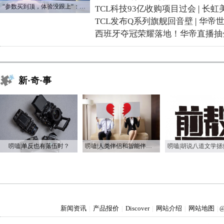
“参数买到顶，体验没跟上“：长虹追光Q70S给高端电视打了个样
TCL科技93亿收购项目过会
|
长虹
TCL发布Q系列旗舰回音壁
|
华帝
西班牙夺冠荣耀落地！华帝直播抽
新·奇·事
唠嗑|单反也有落伍时？
唠嗑|人类伴侣和智能伴侣 哪个更好？
新闻资讯
产品报价
Discover
网站介绍
网站地图
|
|
|
|
|
@