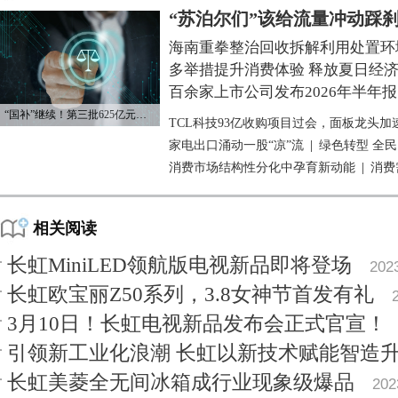
“苏泊尔们”该给流量冲动踩
海南重拳整治回收拆解利用处置环
多举措提升消费体验 释放夏日经
百余家上市公司发布2026年半年报
“国补”继续！第三批625亿元资金已下达
TCL科技93亿收购项目过会，面板龙头加
家电出口涌动一股“凉”流
|
绿色转型 全
消费市场结构性分化中孕育新动能
|
消费
相关阅读
长虹MiniLED领航版电视新品即将登场
202
长虹欧宝丽Z50系列，3.8女神节首发有礼
3月10日！长虹电视新品发布会正式官宣！
引领新工业化浪潮 长虹以新技术赋能智造
长虹美菱全无间冰箱成行业现象级爆品
202